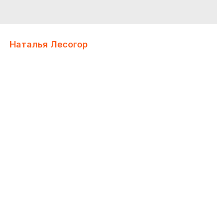
Наталья Лесогор
On Медиа
Директор по развитию медиаподписки и систем лояльности