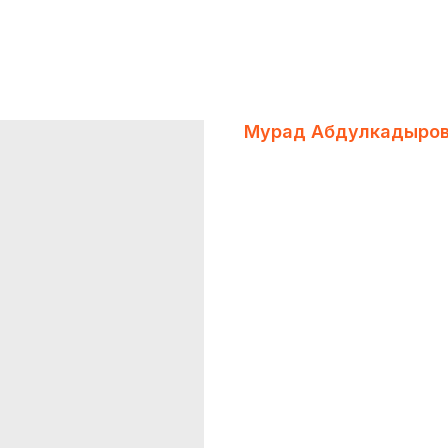
Мурад Абдулкадыро
Flomni
CPO