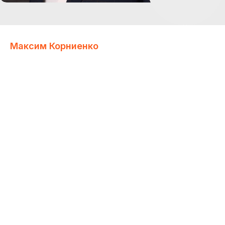
Максим Корниенко
ИТ-холдинг Т1, вендор НОТА
Коммерческий директор направления HR Tech