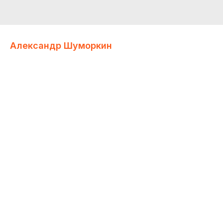
Александр Шуморкин
NEXTSoft
Генеральный директор