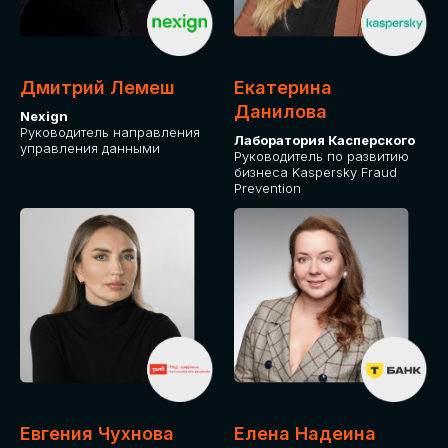
ДЛЯ ОПЛАТЫ БИЛЕТОВ
ОТ ФИЗИЧЕСКОГО ЛИЦА
Дмитрий Лемеш
Екатерина
Оплата через сервис Timepad
Данилова
Nexign
Руководитель направления
Лаборатория Касперского
управления данными
ПРИОБРЕСТИ БИЛЕТ
Руководитель по развитию
бизнеса Kaspersky Fraud
Prevention
Евгения Чухнова
Елена Надеина