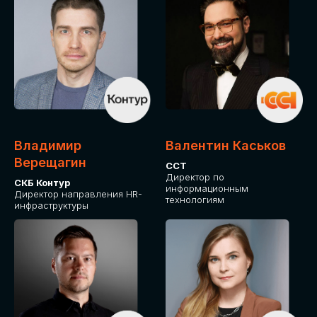
Владимир
Валентин Каськов
Верещагин
ССТ
Директор по
СКБ Контур
информационным
Директор направления HR-
технологиям
инфраструктуры