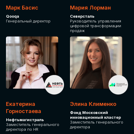
Марк Басис
Мария Лорман
Qooqa
Северсталь
Генеральный директор
Руководитель управления
цифровой трансформации
продаж
СТАНЬТЕ
ЭКСПОНЕНТОМ
IT Solutions for Business
Приглашаем стать партнером GLOBAL
Екатерина
Элина Клименко
TECH FORUM и презентовать ваши
Горностаева
Фонд Московский
решения целевой аудитории. Будем
инновационный кластер
рады сотрудничеству!
Нефтьмагистраль
Заместитель генерального
Заместитель генерального
директора
директора по HR