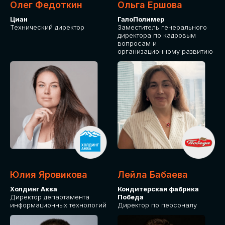
Олег Федоткин
Ольга Ершова
Циан
ГалоПолимер
Технический директор
Заместитель генерального
директора по кадровым
вопросам и
организационному развитию
Юлия Яровикова
Лейла Бабаева
Холдинг Аква
Кондитерская фабрика
Директор департамента
Победа
информационных технологий
Директор по персоналу