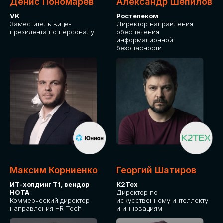
Денис Пономарев
Александр Шепилов
VK
Ростелеком
Заместитель вице-
Директор направления
президента по персоналу
обеспечения
информационной
безопасности
Максим Корниенко
Георгий Шатиров
ИТ-холдинг Т1, вендор
К2Тех
НОТА
Директор по
Коммерческий директор
искусственному интеллекту
направления HR Tech
и инновациям