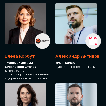
Елена Корбут
Александр Антипов
Группа компаний
MWS Tables
«Уральская Сталь»
Директор по технологиям
Директор по
организационному развитию
и управлению персоналом
СТАТЬ
СПИКЕРОМ
IT Solutions for Business