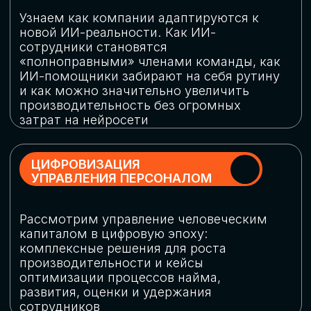
обеспечение кибербезопасности в
огромную статью затрат
ОБЛАЧНЫЕ ТЕХНОЛОГИИ
Подискутируем, какие облачные решения
существуют на рынке и почему
использование мультиоблачных моделей
не только снижает затраты, но и
становится ключевым элементом
«пересборки» бизнес-моделей
СКАЧАТЬ
ПРОГРАММУ
КОНФЕРЕНЦИИ
Оставьте заявку, мы направим вам