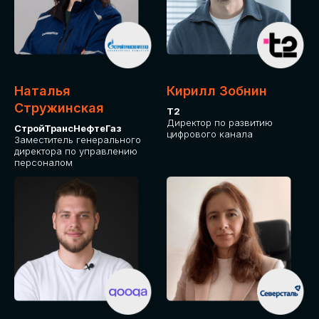
Приглашаем стать спикером GLOBAL
TECH FORUM и поделиться своим
опытом и экспертизой. Будем рады
сотрудничеству!
Наталья
Кирилл Зобнин
СТАТЬ СПИКЕРОМ
Стружинская
Т2
Директор по развитию
СтройТрансНефтеГаз
цифрового канала
Заместитель генерального
директора по управлению
персоналом
СРЕДИ ПАРТНЕРОВ
МЕРОПРИЯТИЯ