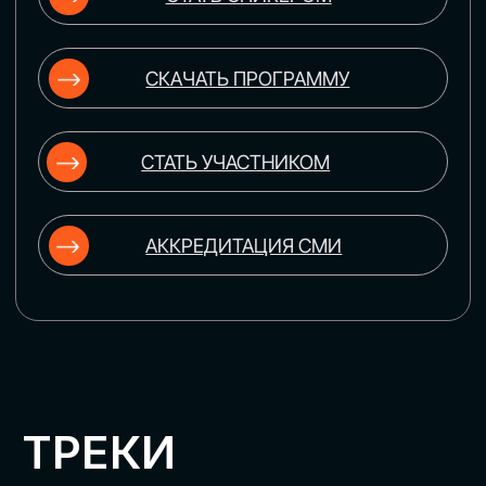
ЦИФРОВИЗАЦИЯ
УПРАВЛЕНИЯ ПЕРСОНАЛОМ
Рассмотрим управление человеческим
капиталом в цифровую эпоху:
комплексные решения для роста
производительности и кейсы
оптимизации процессов найма,
развития, оценки и удержания
сотрудников
ЦИФРОВИЗАЦИЯ
КЛИЕНТСКОГО СЕРВИСА
Разберем кейсы в сфере цифровизации
сопровождения клиентского пути,
включая применение CRM-систем, чат-
ботов, голосовых помощников и
различных аналитических инструментов
ЦИФРОВИЗАЦИЯ
МАРКЕТИНГА И ПРОДАЖ