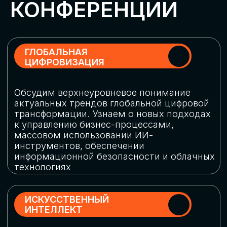
Обменяемся опытом, какие ИИ-решения
в маркетинге и продажах наиболее
востребованы, какие аналитические
платформы и сервисы управления
рекламными кампаниями показывают
наибольшую эффективность
ИНДУСТРИАЛЬНАЯ
РОБОТИЗАЦИЯ
Узнаем, в каких отраслях ИИ
«материализуется», какие роботы
решают сложные бизнес-задачи, а где
только обсуждают концепции
роботизации и потенциальные бюджеты
на тестирование образцов
КИБЕРБЕЗОПАСНОСТЬ
Выясним, как в наши дни уверенно
защищать свой бизнес от киберугроз
нового поколения и не превратить