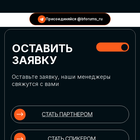
КОНФЕРЕНЦИИ
Присоединяйся @bforums_ru
ГЛОБАЛЬНАЯ
ЦИФРОВИЗАЦИЯ
Обсудим верхнеуровневое понимание
актуальных трендов глобальной цифровой
трансформации. Узнаем о новых подходах
к управлению бизнес-процессами,
массовом использовании ИИ-
инструментов, обеспечении
информационной безопасности и облачных
технологиях
ИСКУССТВЕННЫЙ
ИНТЕЛЛЕКТ
Узнаем как компании адаптируются к
новой ИИ-реальности. Как ИИ-
сотрудники становятся
«полноправными» членами команды, как
ИИ-помощники забирают на себя рутину
и как можно значительно увеличить
производительность без огромных
затрат на нейросети