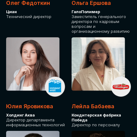
Олег Федоткин
Ольга Ершова
Циан
ГалоПолимер
Технический директор
Заместитель генерального
директора по кадровым
вопросам и
организационному развитию
Юлия Яровикова
Лейла Бабаева
Холдинг Аква
Кондитерская фабрика
Директор департамента
Победа
информационных технологий
Директор по персоналу