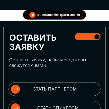
КОНФЕРЕНЦИИ
Присоединяйся @bforums_ru
ГЛОБАЛЬНАЯ
ЦИФРОВИЗАЦИЯ
Обсудим верхнеуровневое понимание
актуальных трендов глобальной цифровой
трансформации. Узнаем о новых подходах
к управлению бизнес-процессами,
массовом использовании ИИ-
инструментов, обеспечении
информационной безопасности и облачных
технологиях
ИСКУССТВЕННЫЙ
ИНТЕЛЛЕКТ
Узнаем как компании адаптируются к
новой ИИ-реальности. Как ИИ-
сотрудники становятся
«полноправными» членами команды, как
ИИ-помощники забирают на себя рутину
и как можно значительно увеличить
производительность без огромных
затрат на нейросети