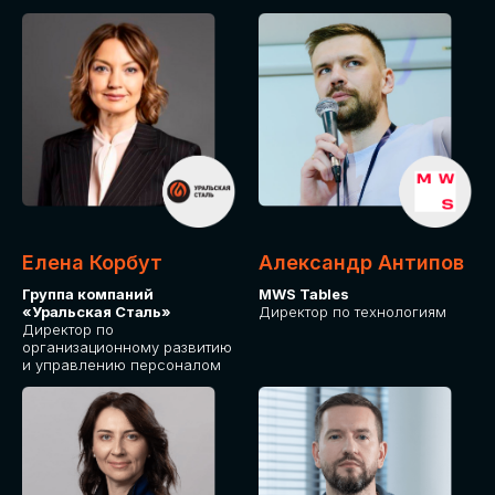
Елена Корбут
Александр Антипов
Группа компаний
MWS Tables
«Уральская Сталь»
Директор по технологиям
Директор по
организационному развитию
и управлению персоналом
СТАТЬ
СПИКЕРОМ
IT Solutions for Business