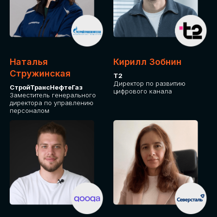
Приглашаем стать спикером GLOBAL
TECH FORUM и поделиться своим
опытом и экспертизой. Будем рады
сотрудничеству!
Наталья
Кирилл Зобнин
СТАТЬ СПИКЕРОМ
Стружинская
Т2
Директор по развитию
СтройТрансНефтеГаз
цифрового канала
Заместитель генерального
директора по управлению
персоналом
СРЕДИ ПАРТНЕРОВ
МЕРОПРИЯТИЯ