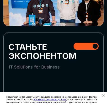
СКАЧАТЬ ПРОГРАММУ
СТАТЬ УЧАСТНИКОМ
АККРЕДИТАЦИЯ
СМИ
Продолжая использовать сайт, вы даете согласие на использование нами файлов
cookie, в соответствии с
политикой обработки данных
, с целью сбора статистики
посещаемости сайта и персонализации предложений с учетом ваших интересов.