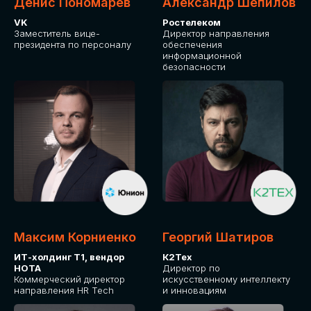
Денис Пономарев
Александр Шепилов
VK
Ростелеком
Заместитель вице-
Директор направления
президента по персоналу
обеспечения
информационной
безопасности
Максим Корниенко
Георгий Шатиров
ИТ-холдинг Т1, вендор
К2Тех
НОТА
Директор по
Коммерческий директор
искусственному интеллекту
направления HR Tech
и инновациям