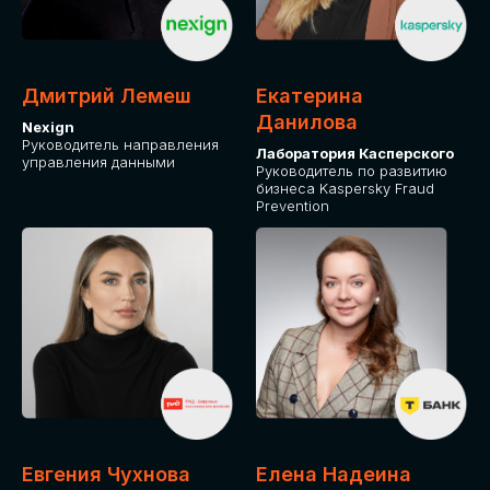
ДЛЯ ОПЛАТЫ БИЛЕТОВ
ОТ ФИЗИЧЕСКОГО ЛИЦА
Дмитрий Лемеш
Екатерина
Оплата через сервис Timepad
Данилова
Nexign
Руководитель направления
Лаборатория Касперского
управления данными
ПРИОБРЕСТИ БИЛЕТ
Руководитель по развитию
бизнеса Kaspersky Fraud
Prevention
Евгения Чухнова
Елена Надеина