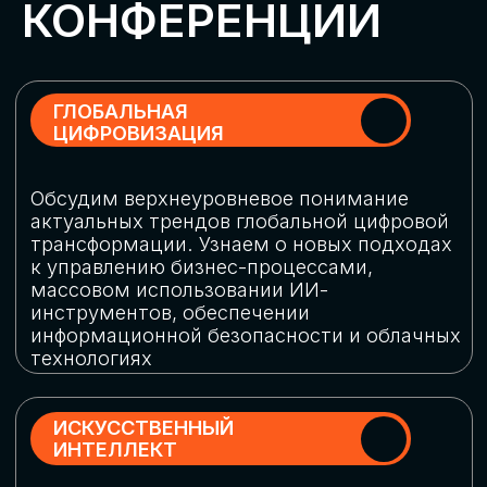
Обменяемся опытом, какие ИИ-решения
в маркетинге и продажах наиболее
востребованы, какие аналитические
платформы и сервисы управления
рекламными кампаниями показывают
наибольшую эффективность
ИНДУСТРИАЛЬНАЯ
РОБОТИЗАЦИЯ
Узнаем, в каких отраслях ИИ
«материализуется», какие роботы
решают сложные бизнес-задачи, а где
только обсуждают концепции
роботизации и потенциальные бюджеты
на тестирование образцов
КИБЕРБЕЗОПАСНОСТЬ
Выясним, как в наши дни уверенно
защищать свой бизнес от киберугроз
нового поколения и не превратить