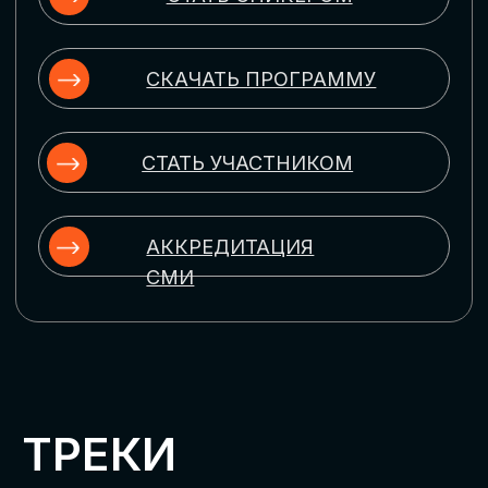
ЦИФРОВИЗАЦИЯ
УПРАВЛЕНИЯ ПЕРСОНАЛОМ
Рассмотрим управление человеческим
капиталом в цифровую эпоху:
комплексные решения для роста
производительности и кейсы
оптимизации процессов найма,
развития, оценки и удержания
сотрудников
ЦИФРОВИЗАЦИЯ
КЛИЕНТСКОГО СЕРВИСА
Разберем кейсы в сфере цифровизации
сопровождения клиентского пути,
включая применение CRM-систем, чат-
ботов, голосовых помощников и
различных аналитических инструментов
ЦИФРОВИЗАЦИЯ
МАРКЕТИНГА И ПРОДАЖ