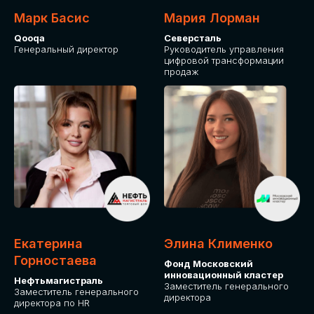
Марк Басис
Мария Лорман
Qooqa
Северсталь
Генеральный директор
Руководитель управления
цифровой трансформации
продаж
СТАНЬТЕ
ЭКСПОНЕНТОМ
IT Solutions for Business
Приглашаем стать партнером GLOBAL
Екатерина
Элина Клименко
TECH FORUM и презентовать ваши
Горностаева
Фонд Московский
решения целевой аудитории. Будем
инновационный кластер
рады сотрудничеству!
Нефтьмагистраль
Заместитель генерального
Заместитель генерального
директора
директора по HR