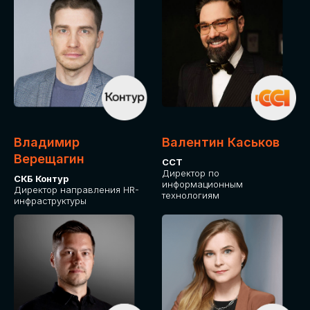
Владимир
Валентин Каськов
Верещагин
ССТ
Директор по
СКБ Контур
информационным
Директор направления HR-
технологиям
инфраструктуры