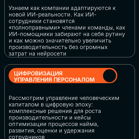
обеспечение кибербезопасности в
огромную статью затрат
ОБЛАЧНЫЕ ТЕХНОЛОГИИ
Подискутируем, какие облачные решения
существуют на рынке и почему
использование мультиоблачных моделей
не только снижает затраты, но и
становится ключевым элементом
«пересборки» бизнес-моделей
СКАЧАТЬ
ПРОГРАММУ
КОНФЕРЕНЦИИ
Оставьте заявку, мы направим вам