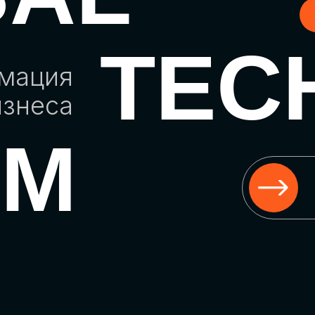
TEC
рмация
изнеса
UM