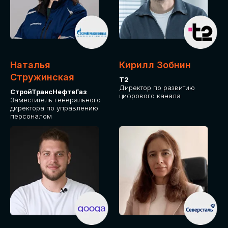
Приглашаем стать спикером GLOBAL
TECH FORUM и поделиться своим
опытом и экспертизой. Будем рады
сотрудничеству!
Наталья
Кирилл Зобнин
СТАТЬ СПИКЕРОМ
Стружинская
Т2
Директор по развитию
СтройТрансНефтеГаз
цифрового канала
Заместитель генерального
директора по управлению
персоналом
СРЕДИ ПАРТНЕРОВ
МЕРОПРИЯТИЯ