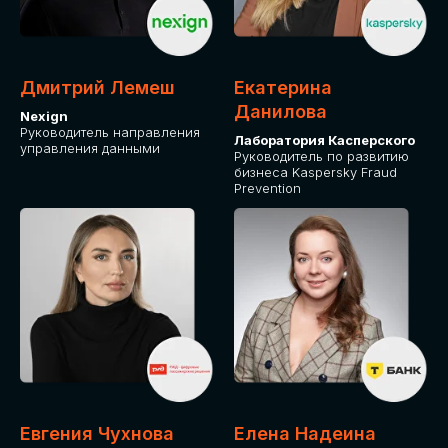
ДЛЯ ОПЛАТЫ БИЛЕТОВ
ОТ ФИЗИЧЕСКОГО ЛИЦА
Дмитрий Лемеш
Екатерина
Оплата через сервис Timepad
Данилова
Nexign
Руководитель направления
Лаборатория Касперского
управления данными
ПРИОБРЕСТИ БИЛЕТ
Руководитель по развитию
бизнеса Kaspersky Fraud
Prevention
Евгения Чухнова
Елена Надеина