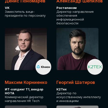
Денис Пономарев
Александр Шепилов
VK
Ростелеком
Заместитель вице-
Директор направления
президента по персоналу
обеспечения
информационной
безопасности
Максим Корниенко
Георгий Шатиров
ИТ-холдинг Т1, вендор
К2Тех
НОТА
Директор по
Коммерческий директор
искусственному интеллекту
направления HR Tech
и инновациям