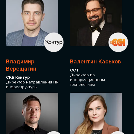
Владимир
Валентин Каськов
Верещагин
ССТ
Директор по
СКБ Контур
информационным
Директор направления HR-
технологиям
инфраструктуры