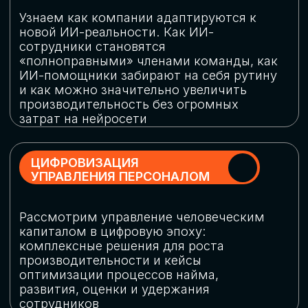
обеспечение кибербезопасности в
огромную статью затрат
ОБЛАЧНЫЕ ТЕХНОЛОГИИ
Подискутируем, какие облачные решения
существуют на рынке и почему
использование мультиоблачных моделей
не только снижает затраты, но и
становится ключевым элементом
«пересборки» бизнес-моделей
СКАЧАТЬ
ПРОГРАММУ
КОНФЕРЕНЦИИ
Оставьте заявку, мы направим вам