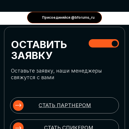
КОНФЕРЕНЦИИ
Присоединяйся @bforums_ru
ГЛОБАЛЬНАЯ
ЦИФРОВИЗАЦИЯ
Обсудим верхнеуровневое понимание
актуальных трендов глобальной цифровой
трансформации. Узнаем о новых подходах
к управлению бизнес-процессами,
массовом использовании ИИ-
инструментов, обеспечении
информационной безопасности и облачных
технологиях
ИСКУССТВЕННЫЙ
ИНТЕЛЛЕКТ
Узнаем как компании адаптируются к
новой ИИ-реальности. Как ИИ-
сотрудники становятся
«полноправными» членами команды, как
ИИ-помощники забирают на себя рутину
и как можно значительно увеличить
производительность без огромных
затрат на нейросети