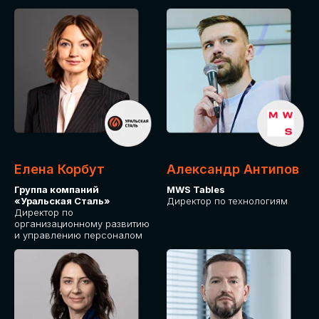
Елена Корбут
Александр Антипов
Группа компаний
MWS Tables
«Уральская Сталь»
Директор по технологиям
Директор по
организационному развитию
и управлению персоналом
СТАТЬ
СПИКЕРОМ
IT Solutions for Business