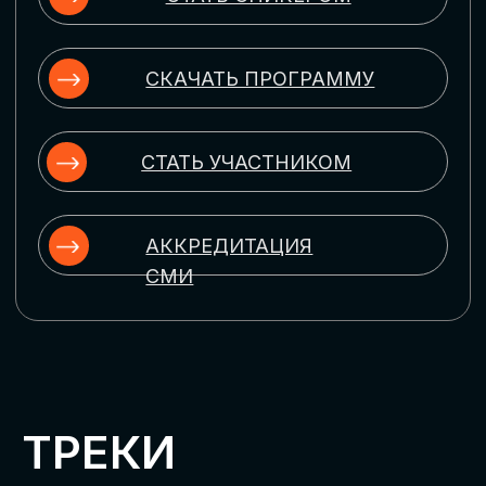
ЦИФРОВИЗАЦИЯ
УПРАВЛЕНИЯ ПЕРСОНАЛОМ
Рассмотрим управление человеческим
капиталом в цифровую эпоху:
комплексные решения для роста
производительности и кейсы
оптимизации процессов найма,
развития, оценки и удержания
сотрудников
ЦИФРОВИЗАЦИЯ
КЛИЕНТСКОГО СЕРВИСА
Разберем кейсы в сфере цифровизации
сопровождения клиентского пути,
включая применение CRM-систем, чат-
ботов, голосовых помощников и
различных аналитических инструментов
ЦИФРОВИЗАЦИЯ
МАРКЕТИНГА И ПРОДАЖ