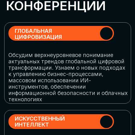
Обменяемся опытом, какие ИИ-решения
в маркетинге и продажах наиболее
востребованы, какие аналитические
платформы и сервисы управления
рекламными кампаниями показывают
наибольшую эффективность
ИНДУСТРИАЛЬНАЯ
РОБОТИЗАЦИЯ
Узнаем, в каких отраслях ИИ
«материализуется», какие роботы
решают сложные бизнес-задачи, а где
только обсуждают концепции
роботизации и потенциальные бюджеты
на тестирование образцов
КИБЕРБЕЗОПАСНОСТЬ
Выясним, как в наши дни уверенно
защищать свой бизнес от киберугроз
нового поколения и не превратить