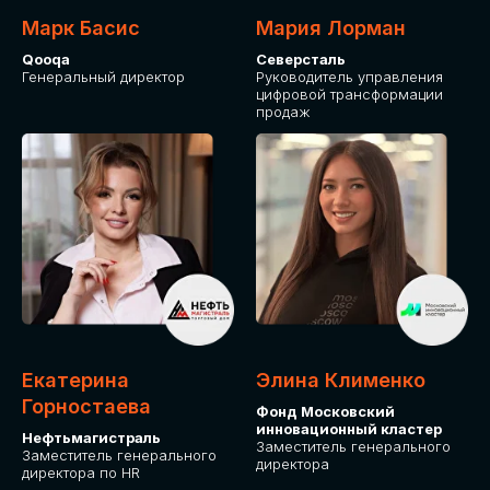
Марк Басис
Мария Лорман
Qooqa
Северсталь
Генеральный директор
Руководитель управления
цифровой трансформации
продаж
СТАНЬТЕ
ЭКСПОНЕНТОМ
IT Solutions for Business
Приглашаем стать партнером GLOBAL
Екатерина
Элина Клименко
TECH FORUM и презентовать ваши
Горностаева
Фонд Московский
решения целевой аудитории. Будем
инновационный кластер
рады сотрудничеству!
Нефтьмагистраль
Заместитель генерального
Заместитель генерального
директора
директора по HR