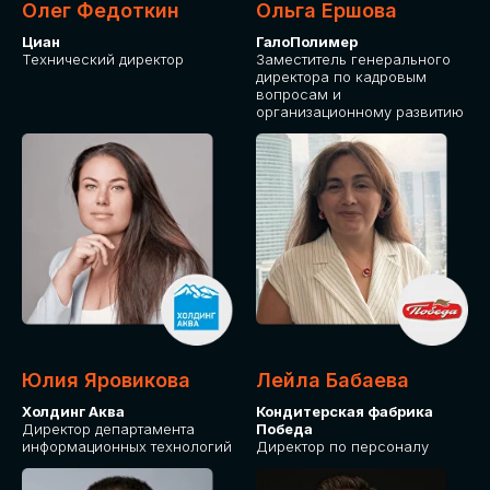
Олег Федоткин
Ольга Ершова
Циан
ГалоПолимер
Технический директор
Заместитель генерального
директора по кадровым
вопросам и
организационному развитию
Юлия Яровикова
Лейла Бабаева
Холдинг Аква
Кондитерская фабрика
Директор департамента
Победа
информационных технологий
Директор по персоналу