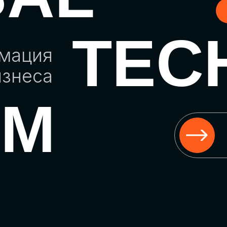
TEC
рмация
изнеса
UM