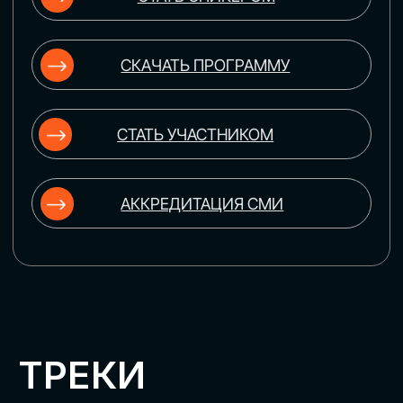
ЦИФРОВИЗАЦИЯ
УПРАВЛЕНИЯ ПЕРСОНАЛОМ
Рассмотрим управление человеческим
капиталом в цифровую эпоху:
комплексные решения для роста
производительности и кейсы
оптимизации процессов найма,
развития, оценки и удержания
сотрудников
ЦИФРОВИЗАЦИЯ
КЛИЕНТСКОГО СЕРВИСА
Разберем кейсы в сфере цифровизации
сопровождения клиентского пути,
включая применение CRM-систем, чат-
ботов, голосовых помощников и
различных аналитических инструментов
ЦИФРОВИЗАЦИЯ
МАРКЕТИНГА И ПРОДАЖ