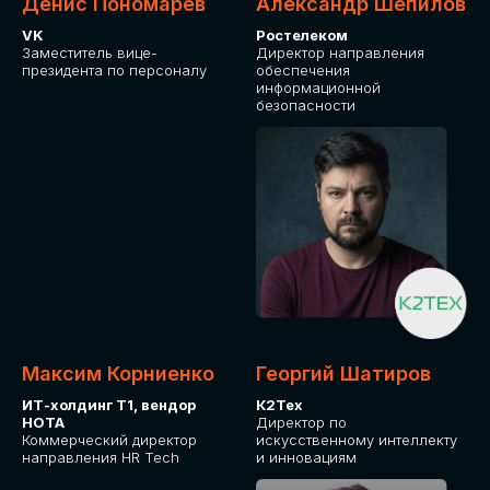
Денис Пономарев
Александр Шепилов
VK
Ростелеком
Заместитель вице-
Директор направления
президента по персоналу
обеспечения
информационной
безопасности
Максим Корниенко
Георгий Шатиров
ИТ-холдинг Т1, вендор
К2Тех
НОТА
Директор по
Коммерческий директор
искусственному интеллекту
направления HR Tech
и инновациям