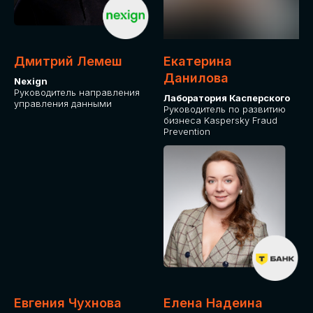
ДЛЯ ОПЛАТЫ БИЛЕТОВ
ОТ ФИЗИЧЕСКОГО ЛИЦА
Дмитрий Лемеш
Екатерина
Оплата через сервис Timepad
Данилова
Nexign
Руководитель направления
Лаборатория Касперского
управления данными
ПРИОБРЕСТИ БИЛЕТ
Руководитель по развитию
бизнеса Kaspersky Fraud
Prevention
Евгения Чухнова
Елена Надеина