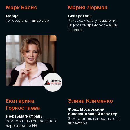
Марк Басис
Мария Лорман
Qooqa
Северсталь
Генеральный директор
Руководитель управления
цифровой трансформации
продаж
СТАНЬТЕ
ЭКСПОНЕНТОМ
IT Solutions for Business
Приглашаем стать партнером GLOBAL
Екатерина
Элина Клименко
TECH FORUM и презентовать ваши
Горностаева
Фонд Московский
решения целевой аудитории. Будем
инновационный кластер
рады сотрудничеству!
Нефтьмагистраль
Заместитель генерального
Заместитель генерального
директора
директора по HR