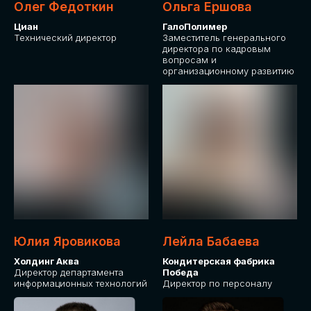
Олег Федоткин
Ольга Ершова
Циан
ГалоПолимер
Технический директор
Заместитель генерального
директора по кадровым
вопросам и
организационному развитию
Юлия Яровикова
Лейла Бабаева
Холдинг Аква
Кондитерская фабрика
Директор департамента
Победа
информационных технологий
Директор по персоналу