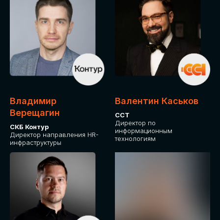
Владимир
Валентин Каськов
Верещагин
ССТ
Директор по
СКБ Контур
информационным
Директор направления HR-
технологиям
инфраструктуры