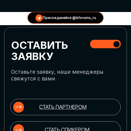
КОНФЕРЕНЦИИ
Присоединяйся @bforums_ru
ГЛОБАЛЬНАЯ
ЦИФРОВИЗАЦИЯ
Обсудим верхнеуровневое понимание
актуальных трендов глобальной цифровой
трансформации. Узнаем о новых подходах
к управлению бизнес-процессами,
массовом использовании ИИ-
инструментов, обеспечении
информационной безопасности и облачных
технологиях
ИСКУССТВЕННЫЙ
ИНТЕЛЛЕКТ
Узнаем как компании адаптируются к
новой ИИ-реальности. Как ИИ-
сотрудники становятся
«полноправными» членами команды, как
ИИ-помощники забирают на себя рутину
и как можно значительно увеличить
производительность без огромных
затрат на нейросети