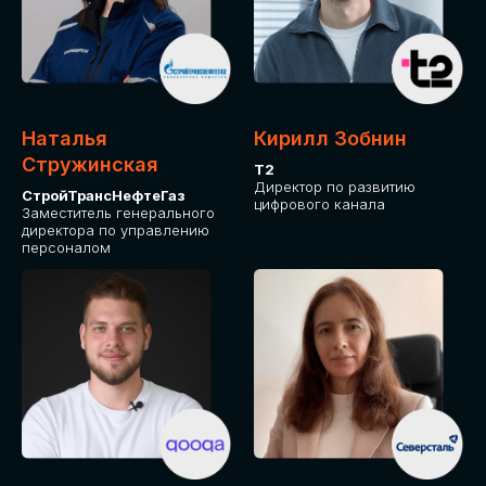
Приглашаем стать спикером GLOBAL
TECH FORUM и поделиться своим
опытом и экспертизой. Будем рады
сотрудничеству!
Наталья
Кирилл Зобнин
СТАТЬ СПИКЕРОМ
Стружинская
Т2
Директор по развитию
СтройТрансНефтеГаз
цифрового канала
Заместитель генерального
директора по управлению
персоналом
СРЕДИ ПАРТНЕРОВ
МЕРОПРИЯТИЯ