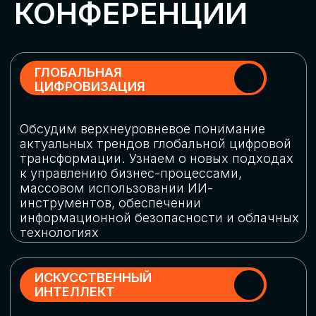
Обменяемся опытом, какие ИИ-решения
в маркетинге и продажах наиболее
востребованы, какие аналитические
платформы и сервисы управления
рекламными кампаниями показывают
наибольшую эффективность
ИНДУСТРИАЛЬНАЯ
РОБОТИЗАЦИЯ
Узнаем, в каких отраслях ИИ
«материализуется», какие роботы
решают сложные бизнес-задачи, а где
только обсуждают концепции
роботизации и потенциальные бюджеты
на тестирование образцов
КИБЕРБЕЗОПАСНОСТЬ
Выясним, как в наши дни уверенно
защищать свой бизнес от киберугроз
нового поколения и не превратить