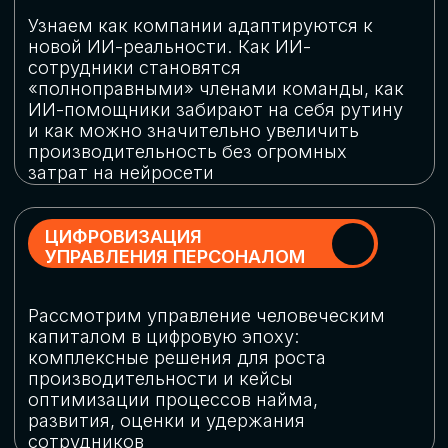
обеспечение кибербезопасности в
огромную статью затрат
ОБЛАЧНЫЕ ТЕХНОЛОГИИ
Подискутируем, какие облачные решения
существуют на рынке и почему
использование мультиоблачных моделей
не только снижает затраты, но и
становится ключевым элементом
«пересборки» бизнес-моделей
СКАЧАТЬ
ПРОГРАММУ
КОНФЕРЕНЦИИ
Оставьте заявку, мы направим вам