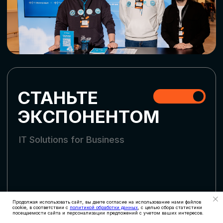
СКАЧАТЬ ПРОГРАММУ
СТАТЬ УЧАСТНИКОМ
АККРЕДИТАЦИЯ
СМИ
Продолжая использовать сайт, вы даете согласие на использование нами файлов
cookie, в соответствии с
политикой обработки данных
, с целью сбора статистики
посещаемости сайта и персонализации предложений с учетом ваших интересов.