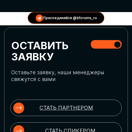
КОНФЕРЕНЦИИ
Присоединяйся @bforums_ru
ГЛОБАЛЬНАЯ
ЦИФРОВИЗАЦИЯ
Обсудим верхнеуровневое понимание
актуальных трендов глобальной цифровой
трансформации. Узнаем о новых подходах
к управлению бизнес-процессами,
массовом использовании ИИ-
инструментов, обеспечении
информационной безопасности и облачных
технологиях
ИСКУССТВЕННЫЙ
ИНТЕЛЛЕКТ
Узнаем как компании адаптируются к
новой ИИ-реальности. Как ИИ-
сотрудники становятся
«полноправными» членами команды, как
ИИ-помощники забирают на себя рутину
и как можно значительно увеличить
производительность без огромных
затрат на нейросети