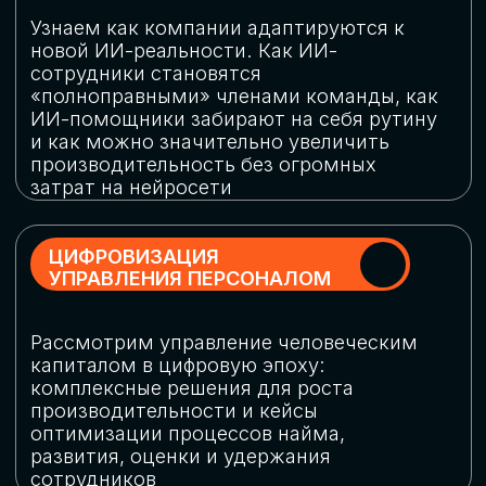
обеспечение кибербезопасности в
огромную статью затрат
ОБЛАЧНЫЕ ТЕХНОЛОГИИ
Подискутируем, какие облачные решения
существуют на рынке и почему
использование мультиоблачных моделей
не только снижает затраты, но и
становится ключевым элементом
«пересборки» бизнес-моделей
СКАЧАТЬ
ПРОГРАММУ
КОНФЕРЕНЦИИ
Оставьте заявку, мы направим вам