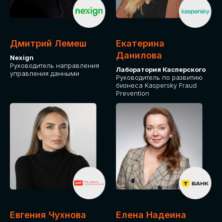
ДЛЯ ОПЛАТЫ БИЛЕТОВ
ОТ ФИЗИЧЕСКОГО ЛИЦА
Дмитрий Лемеш
Екатерина
Оплата через сервис Timepad
Данилова
Nexign
Руководитель направления
Лаборатория Касперского
управления данными
ПРИОБРЕСТИ БИЛЕТ
Руководитель по развитию
бизнеса Kaspersky Fraud
Prevention
Евгения Чухнова
Елена Надеина