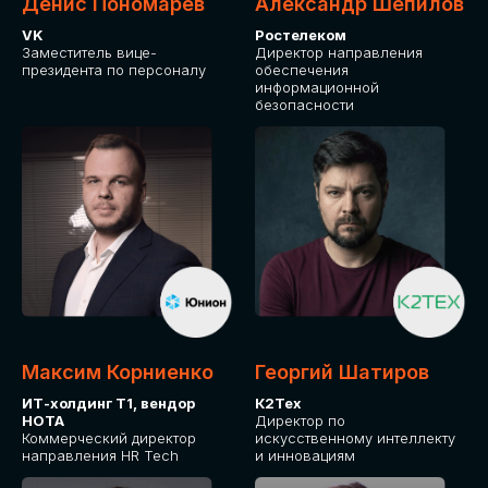
Денис Пономарев
Александр Шепилов
VK
Ростелеком
Заместитель вице-
Директор направления
президента по персоналу
обеспечения
информационной
безопасности
Максим Корниенко
Георгий Шатиров
ИТ-холдинг Т1, вендор
К2Тех
НОТА
Директор по
Коммерческий директор
искусственному интеллекту
направления HR Tech
и инновациям