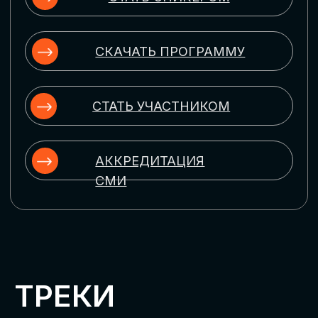
ЦИФРОВИЗАЦИЯ
УПРАВЛЕНИЯ ПЕРСОНАЛОМ
Рассмотрим управление человеческим
капиталом в цифровую эпоху:
комплексные решения для роста
производительности и кейсы
оптимизации процессов найма,
развития, оценки и удержания
сотрудников
ЦИФРОВИЗАЦИЯ
КЛИЕНТСКОГО СЕРВИСА
Разберем кейсы в сфере цифровизации
сопровождения клиентского пути,
включая применение CRM-систем, чат-
ботов, голосовых помощников и
различных аналитических инструментов
ЦИФРОВИЗАЦИЯ
МАРКЕТИНГА И ПРОДАЖ