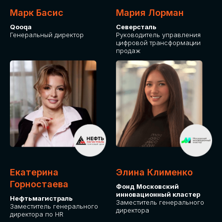
Марк Басис
Мария Лорман
Qooqa
Северсталь
Генеральный директор
Руководитель управления
цифровой трансформации
продаж
СТАНЬТЕ
ЭКСПОНЕНТОМ
IT Solutions for Business
Приглашаем стать партнером GLOBAL
Екатерина
Элина Клименко
TECH FORUM и презентовать ваши
Горностаева
Фонд Московский
решения целевой аудитории. Будем
инновационный кластер
рады сотрудничеству!
Нефтьмагистраль
Заместитель генерального
Заместитель генерального
директора
директора по HR