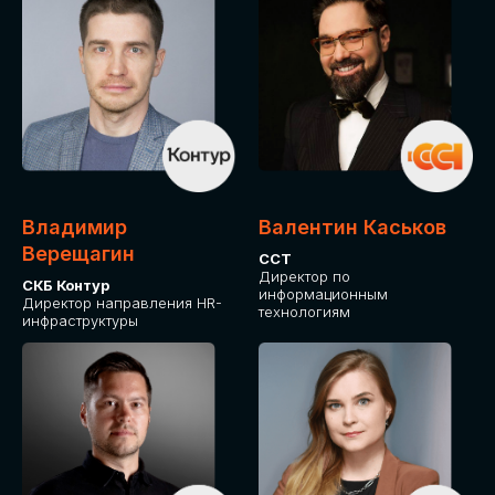
Владимир
Валентин Каськов
Верещагин
ССТ
Директор по
СКБ Контур
информационным
Директор направления HR-
технологиям
инфраструктуры