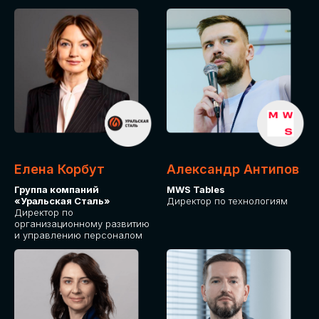
Елена Корбут
Александр Антипов
Группа компаний
MWS Tables
«Уральская Сталь»
Директор по технологиям
Директор по
организационному развитию
и управлению персоналом
СТАТЬ
СПИКЕРОМ
IT Solutions for Business