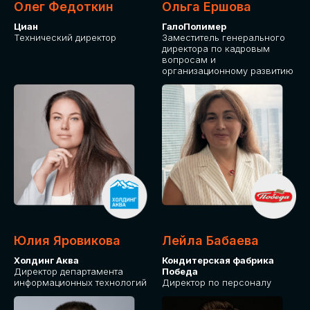
Олег Федоткин
Ольга Ершова
Циан
ГалоПолимер
Технический директор
Заместитель генерального
директора по кадровым
вопросам и
организационному развитию
Юлия Яровикова
Лейла Бабаева
Холдинг Аква
Кондитерская фабрика
Директор департамента
Победа
информационных технологий
Директор по персоналу