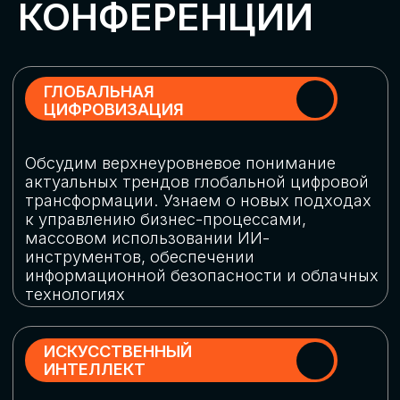
Обменяемся опытом, какие ИИ-решения
в маркетинге и продажах наиболее
востребованы, какие аналитические
платформы и сервисы управления
рекламными кампаниями показывают
наибольшую эффективность
ИНДУСТРИАЛЬНАЯ
РОБОТИЗАЦИЯ
Узнаем, в каких отраслях ИИ
«материализуется», какие роботы
решают сложные бизнес-задачи, а где
только обсуждают концепции
роботизации и потенциальные бюджеты
на тестирование образцов
КИБЕРБЕЗОПАСНОСТЬ
Выясним, как в наши дни уверенно
защищать свой бизнес от киберугроз
нового поколения и не превратить