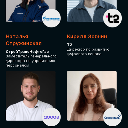
Приглашаем стать спикером GLOBAL
TECH FORUM и поделиться своим
опытом и экспертизой. Будем рады
сотрудничеству!
Наталья
Кирилл Зобнин
СТАТЬ СПИКЕРОМ
Стружинская
Т2
Директор по развитию
СтройТрансНефтеГаз
цифрового канала
Заместитель генерального
директора по управлению
персоналом
СРЕДИ ПАРТНЕРОВ
МЕРОПРИЯТИЯ