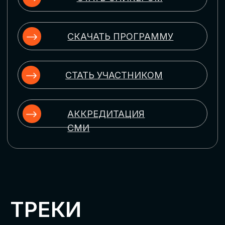
ЦИФРОВИЗАЦИЯ
УПРАВЛЕНИЯ ПЕРСОНАЛОМ
Рассмотрим управление человеческим
капиталом в цифровую эпоху:
комплексные решения для роста
производительности и кейсы
оптимизации процессов найма,
развития, оценки и удержания
сотрудников
ЦИФРОВИЗАЦИЯ
КЛИЕНТСКОГО СЕРВИСА
Разберем кейсы в сфере цифровизации
сопровождения клиентского пути,
включая применение CRM-систем, чат-
ботов, голосовых помощников и
различных аналитических инструментов
ЦИФРОВИЗАЦИЯ
МАРКЕТИНГА И ПРОДАЖ