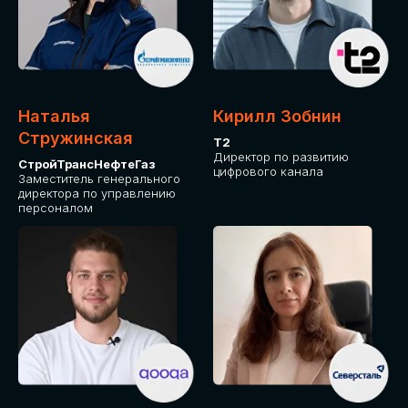
Приглашаем стать спикером GLOBAL
TECH FORUM и поделиться своим
опытом и экспертизой. Будем рады
сотрудничеству!
Наталья
Кирилл Зобнин
СТАТЬ СПИКЕРОМ
Стружинская
Т2
Директор по развитию
СтройТрансНефтеГаз
цифрового канала
Заместитель генерального
директора по управлению
персоналом
СРЕДИ ПАРТНЕРОВ
МЕРОПРИЯТИЯ