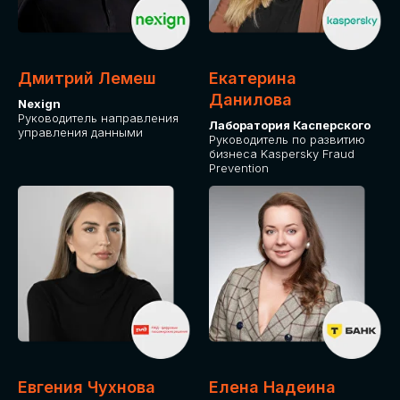
ОТ ФИЗИЧЕСКОГО ЛИЦА
Оплата через сервис Timepad
ПРИОБРЕСТИ БИЛЕТ
Дмитрий Лемеш
Екатерина
Данилова
Nexign
Руководитель направления
Лаборатория Касперского
управления данными
Руководитель по развитию
бизнеса Kaspersky Fraud
Prevention
Евгения Чухнова
Елена Надеина