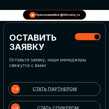
КОНФЕРЕНЦИИ
Присоединяйся @bforums_ru
ГЛОБАЛЬНАЯ
ЦИФРОВИЗАЦИЯ
Обсудим верхнеуровневое понимание
актуальных трендов глобальной цифровой
трансформации. Узнаем о новых подходах
к управлению бизнес-процессами,
массовом использовании ИИ-
инструментов, обеспечении
информационной безопасности и облачных
технологиях
ИСКУССТВЕННЫЙ
ИНТЕЛЛЕКТ
Узнаем как компании адаптируются к
новой ИИ-реальности. Как ИИ-
сотрудники становятся
«полноправными» членами команды, как
ИИ-помощники забирают на себя рутину
и как можно значительно увеличить
производительность без огромных
затрат на нейросети