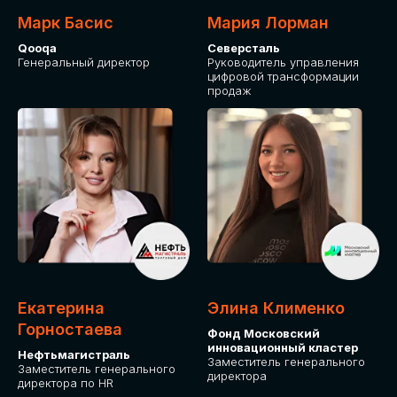
Марк Басис
Мария Лорман
Qooqa
Северсталь
Генеральный директор
Руководитель управления
цифровой трансформации
продаж
СТАНЬТЕ
ЭКСПОНЕНТОМ
IT Solutions for Business
Приглашаем стать партнером GLOBAL
Екатерина
Элина Клименко
TECH FORUM и презентовать ваши
Горностаева
Фонд Московский
решения целевой аудитории. Будем
инновационный кластер
рады сотрудничеству!
Нефтьмагистраль
Заместитель генерального
Заместитель генерального
директора
директора по HR