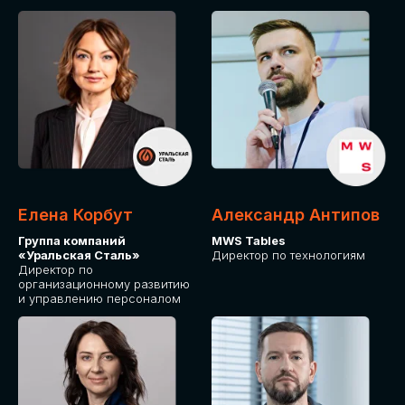
Елена Корбут
Александр Антипов
Группа компаний
MWS Tables
«Уральская Сталь»
Директор по технологиям
Директор по
организационному развитию
и управлению персоналом
СТАТЬ
СПИКЕРОМ
IT Solutions for Business