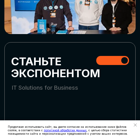
СТАТЬ УЧАСТНИКОМ
АККРЕДИТАЦИЯ
СМИ
Продолжая использовать сайт, вы даете согласие на использование нами файлов
cookie, в соответствии с
политикой обработки данных
, с целью сбора статистики
посещаемости сайта и персонализации предложений с учетом ваших интересов.