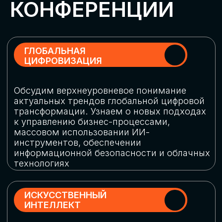
Обменяемся опытом, какие ИИ-решения
в маркетинге и продажах наиболее
востребованы, какие аналитические
платформы и сервисы управления
рекламными кампаниями показывают
наибольшую эффективность
ИНДУСТРИАЛЬНАЯ
РОБОТИЗАЦИЯ
Узнаем, в каких отраслях ИИ
«материализуется», какие роботы
решают сложные бизнес-задачи, а где
только обсуждают концепции
роботизации и потенциальные бюджеты
на тестирование образцов
КИБЕРБЕЗОПАСНОСТЬ
Выясним, как в наши дни уверенно
защищать свой бизнес от киберугроз
нового поколения и не превратить