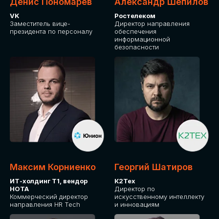
Денис Пономарев
Александр Шепилов
VK
Ростелеком
Заместитель вице-
Директор направления
президента по персоналу
обеспечения
информационной
безопасности
Максим Корниенко
Георгий Шатиров
ИТ-холдинг Т1, вендор
К2Тех
НОТА
Директор по
Коммерческий директор
искусственному интеллекту
направления HR Tech
и инновациям