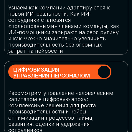
обеспечение кибербезопасности в
огромную статью затрат
ОБЛАЧНЫЕ ТЕХНОЛОГИИ
Подискутируем, какие облачные решения
существуют на рынке и почему
использование мультиоблачных моделей
не только снижает затраты, но и
становится ключевым элементом
«пересборки» бизнес-моделей
СКАЧАТЬ
ПРОГРАММУ
КОНФЕРЕНЦИИ
Оставьте заявку, мы направим вам