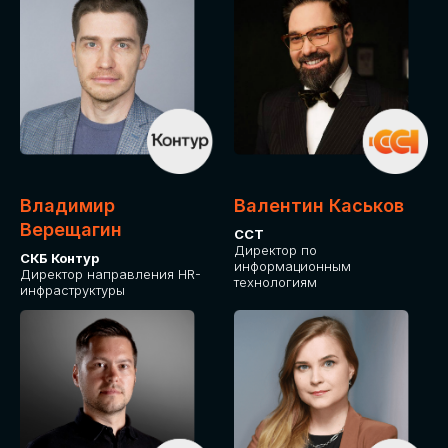
Владимир
Валентин Каськов
Верещагин
ССТ
Директор по
СКБ Контур
информационным
Директор направления HR-
технологиям
инфраструктуры