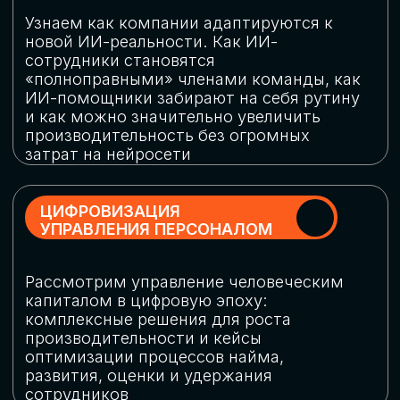
обеспечение кибербезопасности в
огромную статью затрат
ОБЛАЧНЫЕ ТЕХНОЛОГИИ
Подискутируем, какие облачные решения
существуют на рынке и почему
использование мультиоблачных моделей
не только снижает затраты, но и
становится ключевым элементом
«пересборки» бизнес-моделей
СКАЧАТЬ
ПРОГРАММУ
КОНФЕРЕНЦИИ
Оставьте заявку, мы направим вам