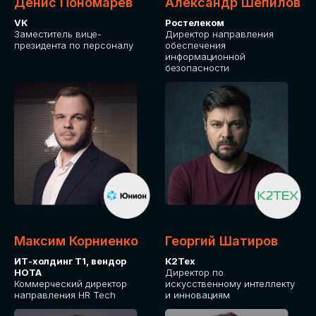
Денис Пономарев
Александр Шепилов
VK
Ростелеком
Заместитель вице-
Директор направления
президента по персоналу
обеспечения
информационной
безопасности
Максим Корниенко
Георгий Шатиров
ИТ-холдинг Т1, вендор
К2Тех
НОТА
Директор по
Коммерческий директор
искусственному интеллекту
направления HR Tech
и инновациям