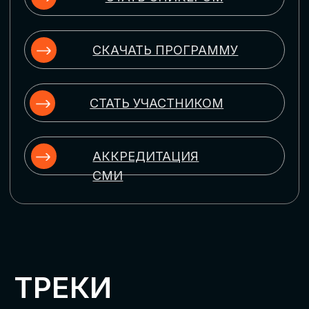
ЦИФРОВИЗАЦИЯ
УПРАВЛЕНИЯ ПЕРСОНАЛОМ
Рассмотрим управление человеческим
капиталом в цифровую эпоху:
комплексные решения для роста
производительности и кейсы
оптимизации процессов найма,
развития, оценки и удержания
сотрудников
ЦИФРОВИЗАЦИЯ
КЛИЕНТСКОГО СЕРВИСА
Разберем кейсы в сфере цифровизации
сопровождения клиентского пути,
включая применение CRM-систем, чат-
ботов, голосовых помощников и
различных аналитических инструментов
ЦИФРОВИЗАЦИЯ
МАРКЕТИНГА И ПРОДАЖ