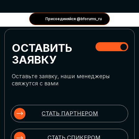
КОНФЕРЕНЦИИ
Присоединяйся @bforums_ru
ГЛОБАЛЬНАЯ
ЦИФРОВИЗАЦИЯ
Обсудим верхнеуровневое понимание
актуальных трендов глобальной цифровой
трансформации. Узнаем о новых подходах
к управлению бизнес-процессами,
массовом использовании ИИ-
инструментов, обеспечении
информационной безопасности и облачных
технологиях
ИСКУССТВЕННЫЙ
ИНТЕЛЛЕКТ
Узнаем как компании адаптируются к
новой ИИ-реальности. Как ИИ-
сотрудники становятся
«полноправными» членами команды, как
ИИ-помощники забирают на себя рутину
и как можно значительно увеличить
производительность без огромных
затрат на нейросети