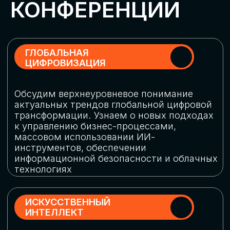
Обменяемся опытом, какие ИИ-решения
в маркетинге и продажах наиболее
востребованы, какие аналитические
платформы и сервисы управления
рекламными кампаниями показывают
наибольшую эффективность
ИНДУСТРИАЛЬНАЯ
РОБОТИЗАЦИЯ
Узнаем, в каких отраслях ИИ
«материализуется», какие роботы
решают сложные бизнес-задачи, а где
только обсуждают концепции
роботизации и потенциальные бюджеты
на тестирование образцов
КИБЕРБЕЗОПАСНОСТЬ
Выясним, как в наши дни уверенно
защищать свой бизнес от киберугроз
нового поколения и не превратить