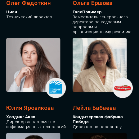
Олег Федоткин
Ольга Ершова
Циан
ГалоПолимер
Технический директор
Заместитель генерального
директора по кадровым
вопросам и
организационному развитию
Юлия Яровикова
Лейла Бабаева
Холдинг Аква
Кондитерская фабрика
Директор департамента
Победа
информационных технологий
Директор по персоналу