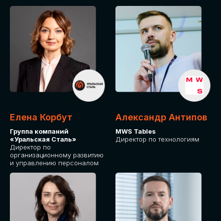
Елена Корбут
Александр Антипов
Группа компаний
MWS Tables
«Уральская Сталь»
Директор по технологиям
Директор по
организационному развитию
и управлению персоналом
СТАТЬ
СПИКЕРОМ
IT Solutions for Business