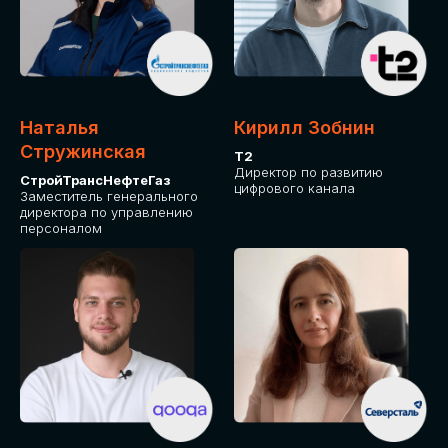
Приглашаем стать спикером GLOBAL
TECH FORUM и поделиться своим
опытом и экспертизой. Будем рады
сотрудничеству!
Наталья
Кирилл Зобнин
СТАТЬ СПИКЕРОМ
Стружинская
Т2
Директор по развитию
СтройТрансНефтеГаз
цифрового канала
Заместитель генерального
директора по управлению
персоналом
СРЕДИ ПАРТНЕРОВ
МЕРОПРИЯТИЯ