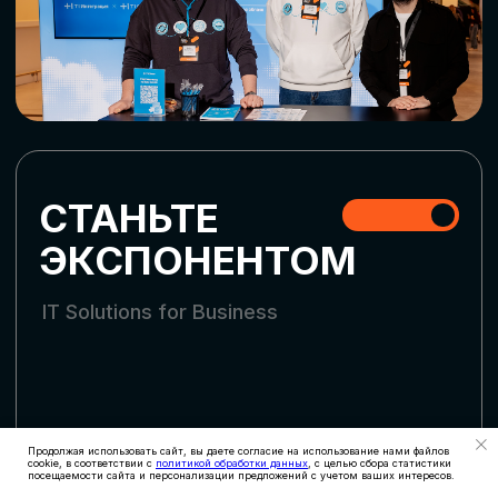
СКАЧАТЬ ПРОГРАММУ
СТАТЬ УЧАСТНИКОМ
АККРЕДИТАЦИЯ
СМИ
Продолжая использовать сайт, вы даете согласие на использование нами файлов
cookie, в соответствии с
политикой обработки данных
, с целью сбора статистики
посещаемости сайта и персонализации предложений с учетом ваших интересов.