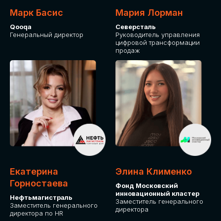
Марк Басис
Мария Лорман
Qooqa
Северсталь
Генеральный директор
Руководитель управления
цифровой трансформации
продаж
СТАНЬТЕ
ЭКСПОНЕНТОМ
IT Solutions for Business
Приглашаем стать партнером GLOBAL
Екатерина
Элина Клименко
TECH FORUM и презентовать ваши
Горностаева
Фонд Московский
решения целевой аудитории. Будем
инновационный кластер
рады сотрудничеству!
Нефтьмагистраль
Заместитель генерального
Заместитель генерального
директора
директора по HR