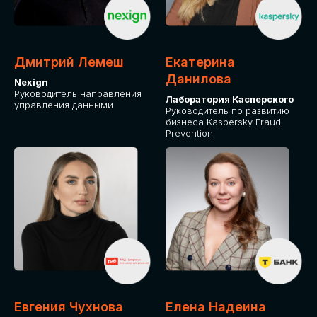
ДЛЯ ОПЛАТЫ БИЛЕТОВ
ОТ ФИЗИЧЕСКОГО ЛИЦА
Дмитрий Лемеш
Екатерина
Оплата через сервис Timepad
Данилова
Nexign
Руководитель направления
Лаборатория Касперского
управления данными
ПРИОБРЕСТИ БИЛЕТ
Руководитель по развитию
бизнеса Kaspersky Fraud
Prevention
Евгения Чухнова
Елена Надеина