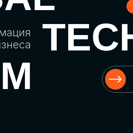
TEC
рмация
изнеса
UM