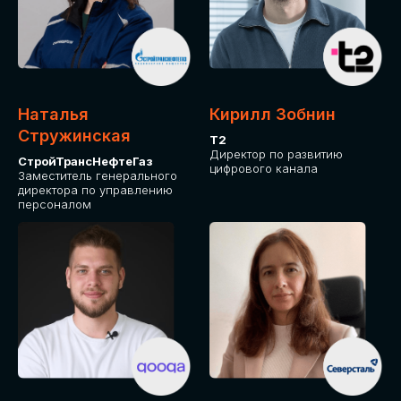
Приглашаем стать спикером GLOBAL
TECH FORUM и поделиться своим
опытом и экспертизой. Будем рады
сотрудничеству!
Наталья
Кирилл Зобнин
СТАТЬ СПИКЕРОМ
Стружинская
Т2
Директор по развитию
СтройТрансНефтеГаз
цифрового канала
Заместитель генерального
директора по управлению
персоналом
СРЕДИ ПАРТНЕРОВ
МЕРОПРИЯТИЯ