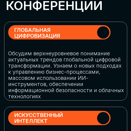
Обменяемся опытом, какие ИИ-решения
в маркетинге и продажах наиболее
востребованы, какие аналитические
платформы и сервисы управления
рекламными кампаниями показывают
наибольшую эффективность
ИНДУСТРИАЛЬНАЯ
РОБОТИЗАЦИЯ
Узнаем, в каких отраслях ИИ
«материализуется», какие роботы
решают сложные бизнес-задачи, а где
только обсуждают концепции
роботизации и потенциальные бюджеты
на тестирование образцов
КИБЕРБЕЗОПАСНОСТЬ
Выясним, как в наши дни уверенно
защищать свой бизнес от киберугроз
нового поколения и не превратить