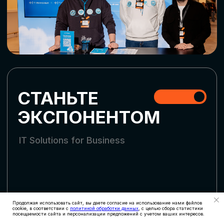
СКАЧАТЬ ПРОГРАММУ
СТАТЬ УЧАСТНИКОМ
АККРЕДИТАЦИЯ
СМИ
Продолжая использовать сайт, вы даете согласие на использование нами файлов
cookie, в соответствии с
политикой обработки данных
, с целью сбора статистики
посещаемости сайта и персонализации предложений с учетом ваших интересов.