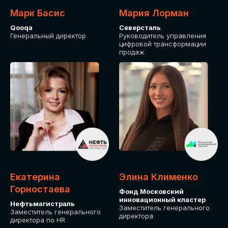
Марк Басис
Мария Лорман
Qooqa
Северсталь
Генеральный директор
Руководитель управления
цифровой трансформации
продаж
СТАНЬТЕ
ЭКСПОНЕНТОМ
IT Solutions for Business
Приглашаем стать партнером GLOBAL
Екатерина
Элина Клименко
TECH FORUM и презентовать ваши
Горностаева
Фонд Московский
решения целевой аудитории. Будем
инновационный кластер
рады сотрудничеству!
Нефтьмагистраль
Заместитель генерального
Заместитель генерального
директора
директора по HR