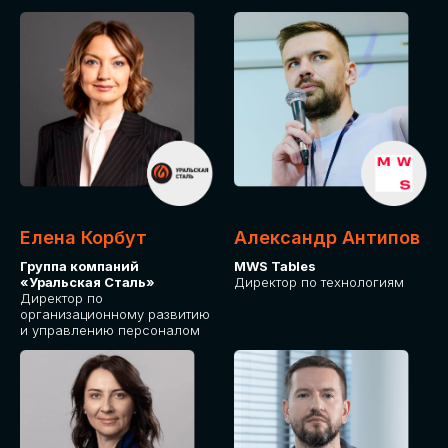
Елена Корбут
Александр Антипов
Группа компаний
MWS Tables
«Уральская Сталь»
Директор по технологиям
Директор по
организационному развитию
и управлению персоналом
СТАТЬ
СПИКЕРОМ
IT Solutions for Business