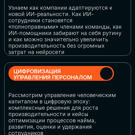
обеспечение кибербезопасности в
огромную статью затрат
ОБЛАЧНЫЕ ТЕХНОЛОГИИ
Подискутируем, какие облачные решения
существуют на рынке и почему
использование мультиоблачных моделей
не только снижает затраты, но и
становится ключевым элементом
«пересборки» бизнес-моделей
СКАЧАТЬ
ПРОГРАММУ
КОНФЕРЕНЦИИ
Оставьте заявку, мы направим вам