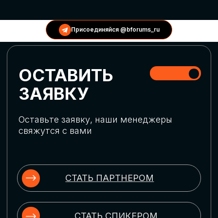
КОНФЕРЕНЦИИ
Присоединяйся @bforums_ru
ГЛОБАЛЬНАЯ
ЦИФРОВИЗАЦИЯ
Обсудим верхнеуровневое понимание
актуальных трендов глобальной цифровой
трансформации. Узнаем о новых подходах
к управлению бизнес-процессами,
массовом использовании ИИ-
инструментов, обеспечении
информационной безопасности и облачных
технологиях
ИСКУССТВЕННЫЙ
ИНТЕЛЛЕКТ
Узнаем как компании адаптируются к
новой ИИ-реальности. Как ИИ-
сотрудники становятся
«полноправными» членами команды, как
ИИ-помощники забирают на себя рутину
и как можно значительно увеличить
производительность без огромных
затрат на нейросети