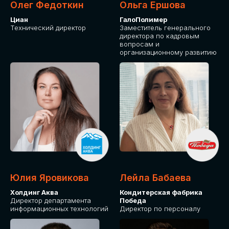
Олег Федоткин
Ольга Ершова
Циан
ГалоПолимер
Технический директор
Заместитель генерального
директора по кадровым
вопросам и
организационному развитию
Юлия Яровикова
Лейла Бабаева
Холдинг Аква
Кондитерская фабрика
Директор департамента
Победа
информационных технологий
Директор по персоналу