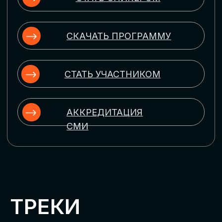
ЦИФРОВИЗАЦИЯ
УПРАВЛЕНИЯ ПЕРСОНАЛОМ
Рассмотрим управление человеческим
капиталом в цифровую эпоху:
комплексные решения для роста
производительности и кейсы
оптимизации процессов найма,
развития, оценки и удержания
сотрудников
ЦИФРОВИЗАЦИЯ
КЛИЕНТСКОГО СЕРВИСА
Разберем кейсы в сфере цифровизации
сопровождения клиентского пути,
включая применение CRM-систем, чат-
ботов, голосовых помощников и
различных аналитических инструментов
ЦИФРОВИЗАЦИЯ
МАРКЕТИНГА И ПРОДАЖ