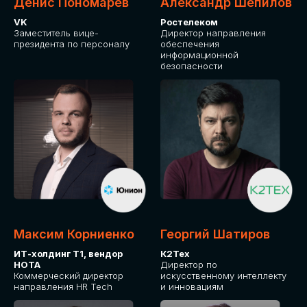
Денис Пономарев
Александр Шепилов
VK
Ростелеком
Заместитель вице-
Директор направления
президента по персоналу
обеспечения
информационной
безопасности
Максим Корниенко
Георгий Шатиров
ИТ-холдинг Т1, вендор
К2Тех
НОТА
Директор по
Коммерческий директор
искусственному интеллекту
направления HR Tech
и инновациям