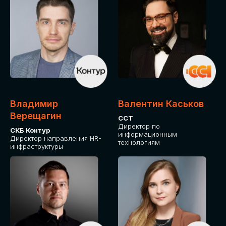
Владимир
Валентин Каськов
Верещагин
ССТ
Директор по
СКБ Контур
информационным
Директор направления HR-
технологиям
инфраструктуры