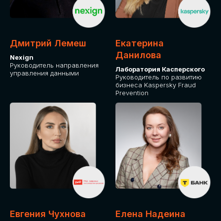
ДЛЯ ОПЛАТЫ БИЛЕТОВ
ОТ ФИЗИЧЕСКОГО ЛИЦА
Дмитрий Лемеш
Екатерина
Оплата через сервис Timepad
Данилова
Nexign
Руководитель направления
Лаборатория Касперского
управления данными
ПРИОБРЕСТИ БИЛЕТ
Руководитель по развитию
бизнеса Kaspersky Fraud
Prevention
Евгения Чухнова
Елена Надеина