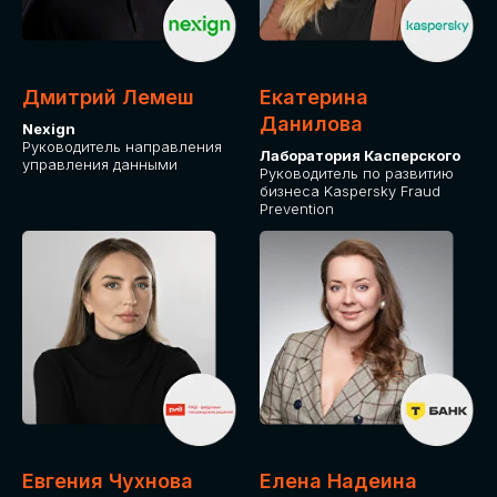
ОТ ФИЗИЧЕСКОГО ЛИЦА
Оплата через сервис Timepad
ПРИОБРЕСТИ БИЛЕТ
Дмитрий Лемеш
Екатерина
Данилова
Nexign
Руководитель направления
Лаборатория Касперского
управления данными
Руководитель по развитию
бизнеса Kaspersky Fraud
Prevention
Евгения Чухнова
Елена Надеина