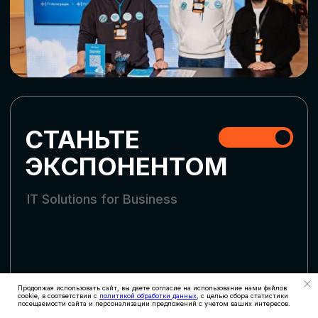
СТАТЬ УЧАСТНИКОМ
АККРЕДИТАЦИЯ
СМИ
Продолжая использовать сайт, вы даете согласие на использование нами файлов
cookie, в соответствии с
политикой обработки данных
, с целью сбора статистики
посещаемости сайта и персонализации предложений с учетом ваших интересов.