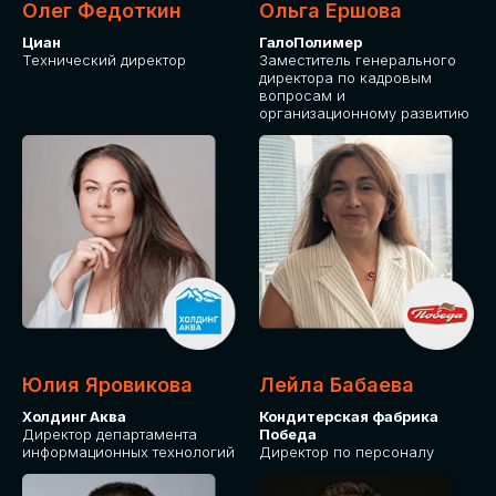
Олег Федоткин
Ольга Ершова
Циан
ГалоПолимер
Технический директор
Заместитель генерального
директора по кадровым
вопросам и
организационному развитию
Юлия Яровикова
Лейла Бабаева
Холдинг Аква
Кондитерская фабрика
Директор департамента
Победа
информационных технологий
Директор по персоналу