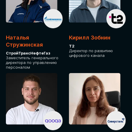
Приглашаем стать спикером GLOBAL
TECH FORUM и поделиться своим
опытом и экспертизой. Будем рады
сотрудничеству!
Наталья
Кирилл Зобнин
СТАТЬ СПИКЕРОМ
Стружинская
Т2
Директор по развитию
СтройТрансНефтеГаз
цифрового канала
Заместитель генерального
директора по управлению
персоналом
СРЕДИ ПАРТНЕРОВ
МЕРОПРИЯТИЯ