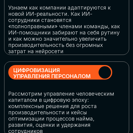
обеспечение кибербезопасности в
огромную статью затрат
ОБЛАЧНЫЕ ТЕХНОЛОГИИ
Подискутируем, какие облачные решения
существуют на рынке и почему
использование мультиоблачных моделей
не только снижает затраты, но и
становится ключевым элементом
«пересборки» бизнес-моделей
СКАЧАТЬ
ПРОГРАММУ
КОНФЕРЕНЦИИ
Оставьте заявку, мы направим вам