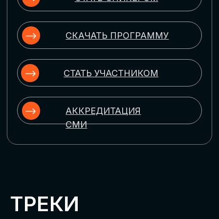
ЦИФРОВИЗАЦИЯ
УПРАВЛЕНИЯ ПЕРСОНАЛОМ
Рассмотрим управление человеческим
капиталом в цифровую эпоху:
комплексные решения для роста
производительности и кейсы
оптимизации процессов найма,
развития, оценки и удержания
сотрудников
ЦИФРОВИЗАЦИЯ
КЛИЕНТСКОГО СЕРВИСА
Разберем кейсы в сфере цифровизации
сопровождения клиентского пути,
включая применение CRM-систем, чат-
ботов, голосовых помощников и
различных аналитических инструментов
ЦИФРОВИЗАЦИЯ
МАРКЕТИНГА И ПРОДАЖ