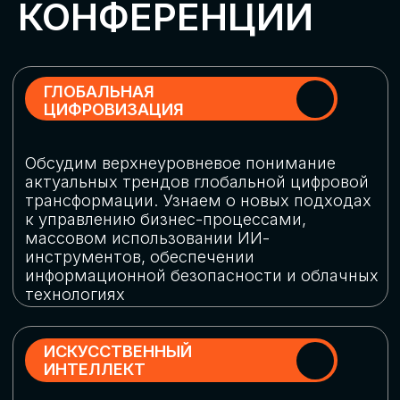
Обменяемся опытом, какие ИИ-решения
в маркетинге и продажах наиболее
востребованы, какие аналитические
платформы и сервисы управления
рекламными кампаниями показывают
наибольшую эффективность
ИНДУСТРИАЛЬНАЯ
РОБОТИЗАЦИЯ
Узнаем, в каких отраслях ИИ
«материализуется», какие роботы
решают сложные бизнес-задачи, а где
только обсуждают концепции
роботизации и потенциальные бюджеты
на тестирование образцов
КИБЕРБЕЗОПАСНОСТЬ
Выясним, как в наши дни уверенно
защищать свой бизнес от киберугроз
нового поколения и не превратить