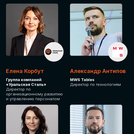
Елена Корбут
Александр Антипов
Группа компаний
MWS Tables
«Уральская Сталь»
Директор по технологиям
Директор по
организационному развитию
и управлению персоналом
СТАТЬ
СПИКЕРОМ
IT Solutions for Business