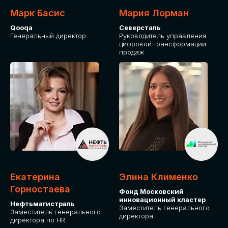
Марк Басис
Мария Лорман
Qooqa
Северсталь
Генеральный директор
Руководитель управления
цифровой трансформации
продаж
СТАНЬТЕ
ЭКСПОНЕНТОМ
IT Solutions for Business
Приглашаем стать партнером GLOBAL
Екатерина
Элина Клименко
TECH FORUM и презентовать ваши
Горностаева
Фонд Московский
решения целевой аудитории. Будем
инновационный кластер
рады сотрудничеству!
Нефтьмагистраль
Заместитель генерального
Заместитель генерального
директора
директора по HR