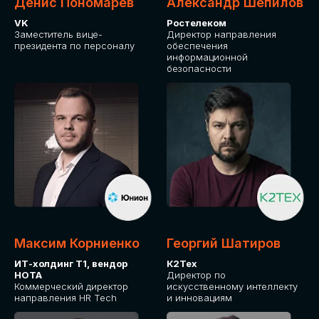
Денис Пономарев
Александр Шепилов
VK
Ростелеком
Заместитель вице-
Директор направления
президента по персоналу
обеспечения
информационной
безопасности
Максим Корниенко
Георгий Шатиров
ИТ-холдинг Т1, вендор
К2Тех
НОТА
Директор по
Коммерческий директор
искусственному интеллекту
направления HR Tech
и инновациям