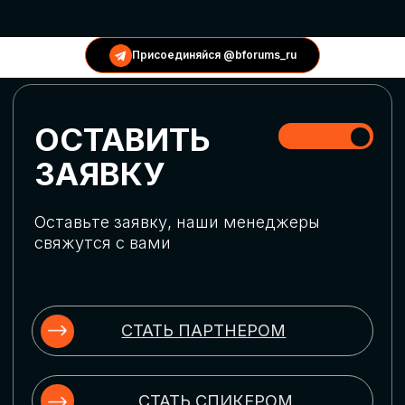
КОНФЕРЕНЦИИ
Присоединяйся @bforums_ru
ГЛОБАЛЬНАЯ
ЦИФРОВИЗАЦИЯ
Обсудим верхнеуровневое понимание
актуальных трендов глобальной цифровой
трансформации. Узнаем о новых подходах
к управлению бизнес-процессами,
массовом использовании ИИ-
инструментов, обеспечении
информационной безопасности и облачных
технологиях
ИСКУССТВЕННЫЙ
ИНТЕЛЛЕКТ
Узнаем как компании адаптируются к
новой ИИ-реальности. Как ИИ-
сотрудники становятся
«полноправными» членами команды, как
ИИ-помощники забирают на себя рутину
и как можно значительно увеличить
производительность без огромных
затрат на нейросети