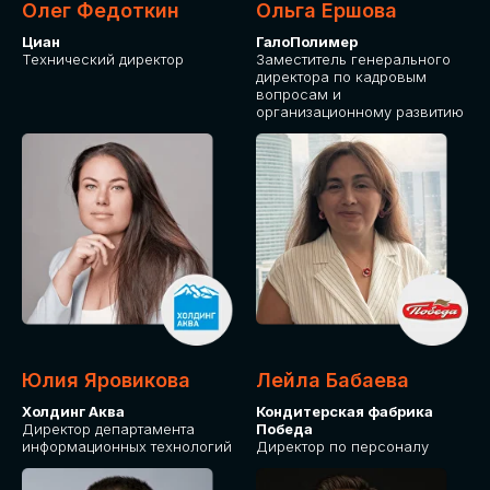
Олег Федоткин
Ольга Ершова
Циан
ГалоПолимер
Технический директор
Заместитель генерального
директора по кадровым
вопросам и
организационному развитию
Юлия Яровикова
Лейла Бабаева
Холдинг Аква
Кондитерская фабрика
Директор департамента
Победа
информационных технологий
Директор по персоналу