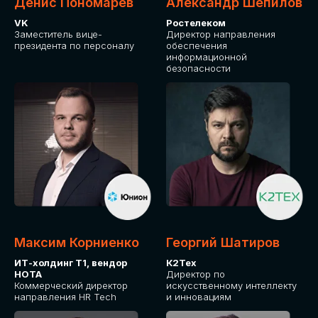
Денис Пономарев
Александр Шепилов
VK
Ростелеком
Заместитель вице-
Директор направления
президента по персоналу
обеспечения
информационной
безопасности
Максим Корниенко
Георгий Шатиров
ИТ-холдинг Т1, вендор
К2Тех
НОТА
Директор по
Коммерческий директор
искусственному интеллекту
направления HR Tech
и инновациям