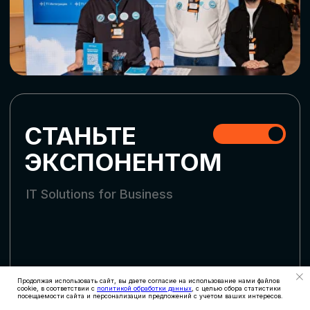
СТАТЬ УЧАСТНИКОМ
АККРЕДИТАЦИЯ
СМИ
Продолжая использовать сайт, вы даете согласие на использование нами файлов
cookie, в соответствии с
политикой обработки данных
, с целью сбора статистики
посещаемости сайта и персонализации предложений с учетом ваших интересов.