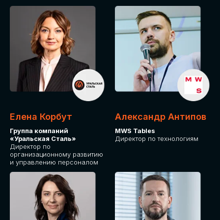
Елена Корбут
Александр Антипов
Группа компаний
MWS Tables
«Уральская Сталь»
Директор по технологиям
Директор по
организационному развитию
и управлению персоналом
СТАТЬ
СПИКЕРОМ
IT Solutions for Business