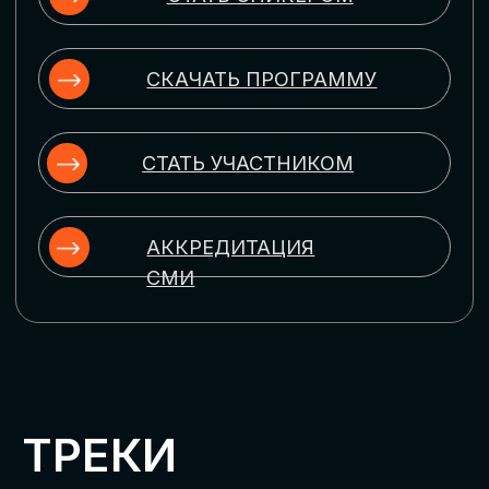
ЦИФРОВИЗАЦИЯ
УПРАВЛЕНИЯ ПЕРСОНАЛОМ
Рассмотрим управление человеческим
капиталом в цифровую эпоху:
комплексные решения для роста
производительности и кейсы
оптимизации процессов найма,
развития, оценки и удержания
сотрудников
ЦИФРОВИЗАЦИЯ
КЛИЕНТСКОГО СЕРВИСА
Разберем кейсы в сфере цифровизации
сопровождения клиентского пути,
включая применение CRM-систем, чат-
ботов, голосовых помощников и
различных аналитических инструментов
ЦИФРОВИЗАЦИЯ
МАРКЕТИНГА И ПРОДАЖ