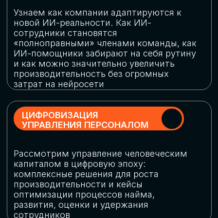
обеспечение кибербезопасности в
огромную статью затрат
ОБЛАЧНЫЕ ТЕХНОЛОГИИ
Подискутируем, какие облачные решения
существуют на рынке и почему
использование мультиоблачных моделей
не только снижает затраты, но и
становится ключевым элементом
«пересборки» бизнес-моделей
СКАЧАТЬ
ПРОГРАММУ
КОНФЕРЕНЦИИ
Оставьте заявку, мы направим вам