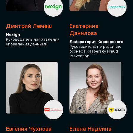
ОТ ФИЗИЧЕСКОГО ЛИЦА
Оплата через сервис Timepad
ПРИОБРЕСТИ БИЛЕТ
Дмитрий Лемеш
Екатерина
Данилова
Nexign
Руководитель направления
Лаборатория Касперского
управления данными
Руководитель по развитию
бизнеса Kaspersky Fraud
Prevention
Евгения Чухнова
Елена Надеина