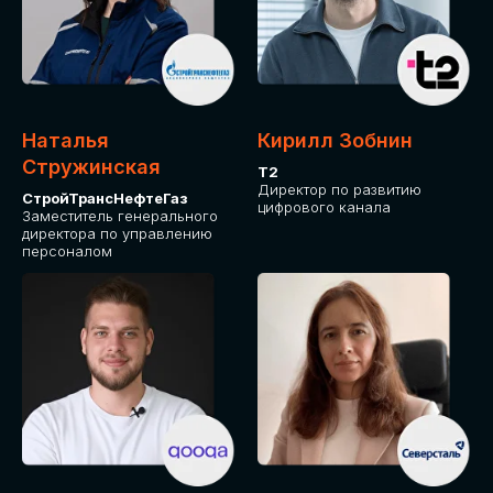
Приглашаем стать спикером GLOBAL
TECH FORUM и поделиться своим
опытом и экспертизой. Будем рады
сотрудничеству!
Наталья
Кирилл Зобнин
СТАТЬ СПИКЕРОМ
Стружинская
Т2
Директор по развитию
СтройТрансНефтеГаз
цифрового канала
Заместитель генерального
директора по управлению
персоналом
СРЕДИ ПАРТНЕРОВ
МЕРОПРИЯТИЯ