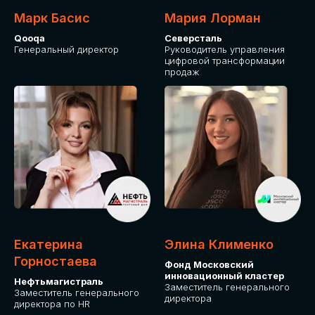
Марк Басис
Мария Лорман
Qooqa
Северсталь
Генеральный директор
Руководитель управления
цифровой трансформации
продаж
СТАНЬТЕ
ЭКСПОНЕНТОМ
IT Solutions for Business
Приглашаем стать партнером GLOBAL
Екатерина
Элина Клименко
TECH FORUM и презентовать ваши
Горностаева
Фонд Московский
решения целевой аудитории. Будем
инновационный кластер
рады сотрудничеству!
Нефтьмагистраль
Заместитель генерального
Заместитель генерального
директора
директора по HR