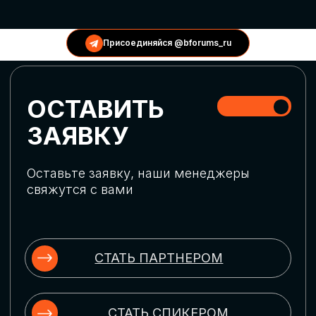
КОНФЕРЕНЦИИ
Присоединяйся @bforums_ru
ГЛОБАЛЬНАЯ
ЦИФРОВИЗАЦИЯ
Обсудим верхнеуровневое понимание
актуальных трендов глобальной цифровой
трансформации. Узнаем о новых подходах
к управлению бизнес-процессами,
массовом использовании ИИ-
инструментов, обеспечении
информационной безопасности и облачных
технологиях
ИСКУССТВЕННЫЙ
ИНТЕЛЛЕКТ
Узнаем как компании адаптируются к
новой ИИ-реальности. Как ИИ-
сотрудники становятся
«полноправными» членами команды, как
ИИ-помощники забирают на себя рутину
и как можно значительно увеличить
производительность без огромных
затрат на нейросети