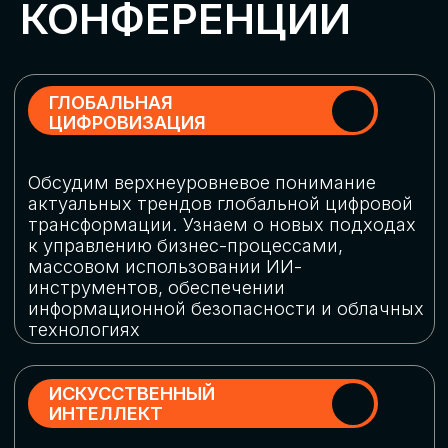
Обменяемся опытом, какие ИИ-решения
в маркетинге и продажах наиболее
востребованы, какие аналитические
платформы и сервисы управления
рекламными кампаниями показывают
наибольшую эффективность
ИНДУСТРИАЛЬНАЯ
РОБОТИЗАЦИЯ
Узнаем, в каких отраслях ИИ
«материализуется», какие роботы
решают сложные бизнес-задачи, а где
только обсуждают концепции
роботизации и потенциальные бюджеты
на тестирование образцов
КИБЕРБЕЗОПАСНОСТЬ
Выясним, как в наши дни уверенно
защищать свой бизнес от киберугроз
нового поколения и не превратить