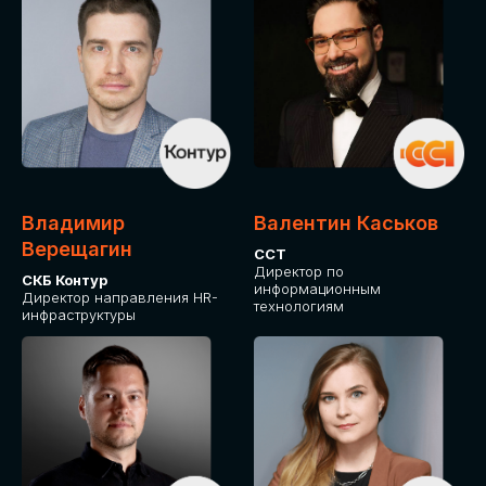
Владимир
Валентин Каськов
Верещагин
ССТ
Директор по
СКБ Контур
информационным
Директор направления HR-
технологиям
инфраструктуры