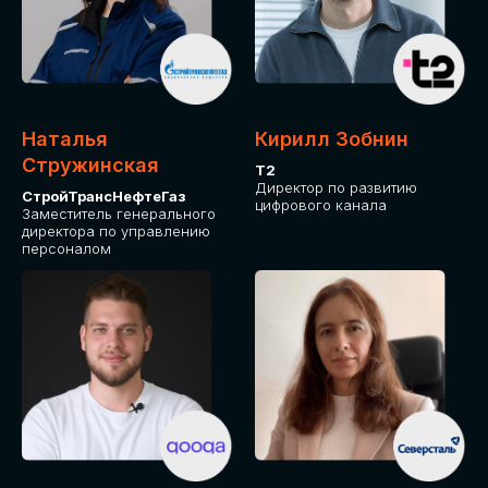
Приглашаем стать спикером GLOBAL
TECH FORUM и поделиться своим
опытом и экспертизой. Будем рады
сотрудничеству!
Наталья
Кирилл Зобнин
СТАТЬ СПИКЕРОМ
Стружинская
Т2
Директор по развитию
СтройТрансНефтеГаз
цифрового канала
Заместитель генерального
директора по управлению
персоналом
СРЕДИ ПАРТНЕРОВ
МЕРОПРИЯТИЯ