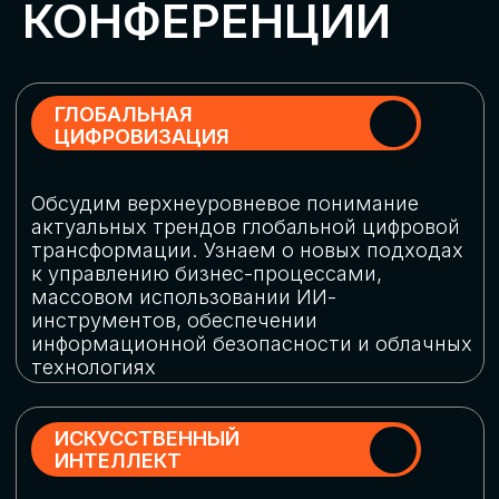
Обменяемся опытом, какие ИИ-решения
в маркетинге и продажах наиболее
востребованы, какие аналитические
платформы и сервисы управления
рекламными кампаниями показывают
наибольшую эффективность
ИНДУСТРИАЛЬНАЯ
РОБОТИЗАЦИЯ
Узнаем, в каких отраслях ИИ
«материализуется», какие роботы
решают сложные бизнес-задачи, а где
только обсуждают концепции
роботизации и потенциальные бюджеты
на тестирование образцов
КИБЕРБЕЗОПАСНОСТЬ
Выясним, как в наши дни уверенно
защищать свой бизнес от киберугроз
нового поколения и не превратить