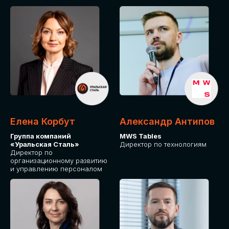
Елена Корбут
Александр Антипов
Группа компаний
MWS Tables
«Уральская Сталь»
Директор по технологиям
Директор по
организационному развитию
и управлению персоналом
СТАТЬ
СПИКЕРОМ
IT Solutions for Business