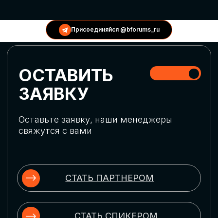
КОНФЕРЕНЦИИ
Присоединяйся @bforums_ru
ГЛОБАЛЬНАЯ
ЦИФРОВИЗАЦИЯ
Обсудим верхнеуровневое понимание
актуальных трендов глобальной цифровой
трансформации. Узнаем о новых подходах
к управлению бизнес-процессами,
массовом использовании ИИ-
инструментов, обеспечении
информационной безопасности и облачных
технологиях
ИСКУССТВЕННЫЙ
ИНТЕЛЛЕКТ
Узнаем как компании адаптируются к
новой ИИ-реальности. Как ИИ-
сотрудники становятся
«полноправными» членами команды, как
ИИ-помощники забирают на себя рутину
и как можно значительно увеличить
производительность без огромных
затрат на нейросети