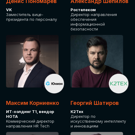
Денис Пономарев
Александр Шепилов
VK
Ростелеком
Заместитель вице-
Директор направления
президента по персоналу
обеспечения
информационной
безопасности
Максим Корниенко
Георгий Шатиров
ИТ-холдинг Т1, вендор
К2Тех
НОТА
Директор по
Коммерческий директор
искусственному интеллекту
направления HR Tech
и инновациям