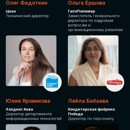
Олег Федоткин
Ольга Ершова
Циан
ГалоПолимер
Технический директор
Заместитель генерального
директора по кадровым
вопросам и
организационному развитию
Юлия Яровикова
Лейла Бабаева
Холдинг Аква
Кондитерская фабрика
Директор департамента
Победа
информационных технологий
Директор по персоналу