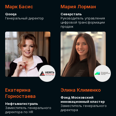
Марк Басис
Мария Лорман
Qooqa
Северсталь
Генеральный директор
Руководитель управления
цифровой трансформации
продаж
СТАНЬТЕ
ЭКСПОНЕНТОМ
IT Solutions for Business
Приглашаем стать партнером GLOBAL
Екатерина
Элина Клименко
TECH FORUM и презентовать ваши
Горностаева
Фонд Московский
решения целевой аудитории. Будем
инновационный кластер
рады сотрудничеству!
Нефтьмагистраль
Заместитель генерального
Заместитель генерального
директора
директора по HR