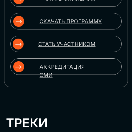
ЦИФРОВИЗАЦИЯ
УПРАВЛЕНИЯ ПЕРСОНАЛОМ
Рассмотрим управление человеческим
капиталом в цифровую эпоху:
комплексные решения для роста
производительности и кейсы
оптимизации процессов найма,
развития, оценки и удержания
сотрудников
ЦИФРОВИЗАЦИЯ
КЛИЕНТСКОГО СЕРВИСА
Разберем кейсы в сфере цифровизации
сопровождения клиентского пути,
включая применение CRM-систем, чат-
ботов, голосовых помощников и
различных аналитических инструментов
ЦИФРОВИЗАЦИЯ
МАРКЕТИНГА И ПРОДАЖ