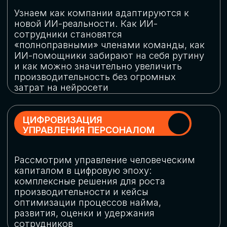
обеспечение кибербезопасности в
огромную статью затрат
ОБЛАЧНЫЕ ТЕХНОЛОГИИ
Подискутируем, какие облачные решения
существуют на рынке и почему
использование мультиоблачных моделей
не только снижает затраты, но и
становится ключевым элементом
«пересборки» бизнес-моделей
СКАЧАТЬ
ПРОГРАММУ
КОНФЕРЕНЦИИ
Оставьте заявку, мы направим вам