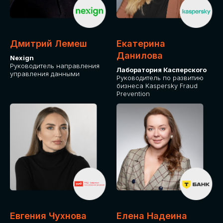
ДЛЯ ОПЛАТЫ БИЛЕТОВ
ОТ ФИЗИЧЕСКОГО ЛИЦА
Дмитрий Лемеш
Екатерина
Оплата через сервис Timepad
Данилова
Nexign
Руководитель направления
Лаборатория Касперского
управления данными
ПРИОБРЕСТИ БИЛЕТ
Руководитель по развитию
бизнеса Kaspersky Fraud
Prevention
Евгения Чухнова
Елена Надеина