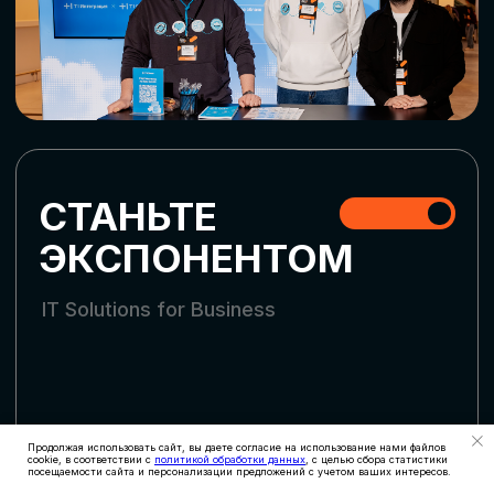
СКАЧАТЬ ПРОГРАММУ
СТАТЬ УЧАСТНИКОМ
АККРЕДИТАЦИЯ
СМИ
Продолжая использовать сайт, вы даете согласие на использование нами файлов
cookie, в соответствии с
политикой обработки данных
, с целью сбора статистики
посещаемости сайта и персонализации предложений с учетом ваших интересов.