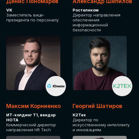
Денис Пономарев
Александр Шепилов
VK
Ростелеком
Заместитель вице-
Директор направления
президента по персоналу
обеспечения
информационной
безопасности
Какие направления для вас более актуальны?
GLOBAL TECH
HR TECH
MARKETING & SALES TECH
CX TECH
Я согласен с
политикой конфиденциальности
Максим Корниенко
Георгий Шатиров
ИТ-холдинг Т1, вендор
К2Тех
НОТА
Директор по
ОТПРАВИТЬ
Коммерческий директор
искусственному интеллекту
направления HR Tech
и инновациям