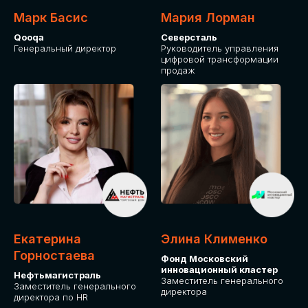
Марк Басис
Мария Лорман
Qooqa
Северсталь
Генеральный директор
Руководитель управления
цифровой трансформации
продаж
СТАНЬТЕ
ЭКСПОНЕНТОМ
IT Solutions for Business
Приглашаем стать партнером GLOBAL
Екатерина
Элина Клименко
TECH FORUM и презентовать ваши
Горностаева
Фонд Московский
решения целевой аудитории. Будем
инновационный кластер
рады сотрудничеству!
Нефтьмагистраль
Заместитель генерального
Заместитель генерального
директора
директора по HR