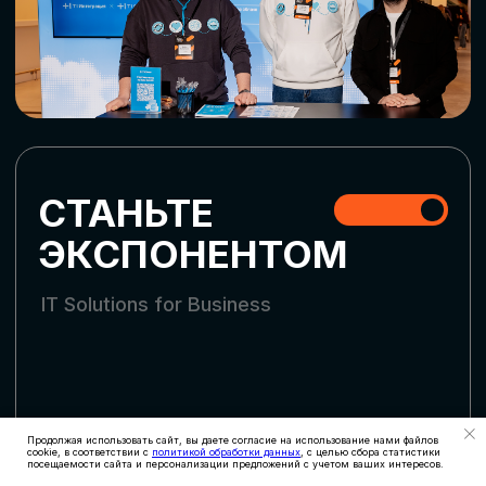
СКАЧАТЬ ПРОГРАММУ
СТАТЬ УЧАСТНИКОМ
АККРЕДИТАЦИЯ
СМИ
Продолжая использовать сайт, вы даете согласие на использование нами файлов
cookie, в соответствии с
политикой обработки данных
, с целью сбора статистики
посещаемости сайта и персонализации предложений с учетом ваших интересов.