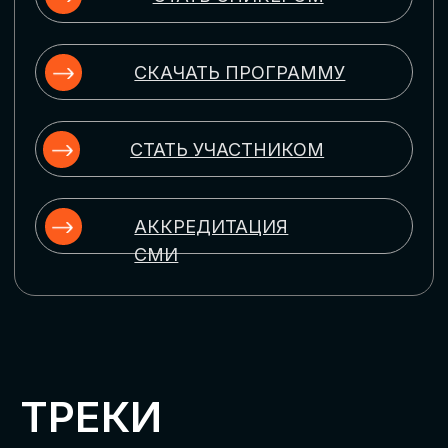
ЦИФРОВИЗАЦИЯ
УПРАВЛЕНИЯ ПЕРСОНАЛОМ
Рассмотрим управление человеческим
капиталом в цифровую эпоху:
комплексные решения для роста
производительности и кейсы
оптимизации процессов найма,
развития, оценки и удержания
сотрудников
ЦИФРОВИЗАЦИЯ
КЛИЕНТСКОГО СЕРВИСА
Разберем кейсы в сфере цифровизации
сопровождения клиентского пути,
включая применение CRM-систем, чат-
ботов, голосовых помощников и
различных аналитических инструментов
ЦИФРОВИЗАЦИЯ
МАРКЕТИНГА И ПРОДАЖ