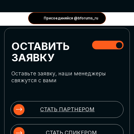
КОНФЕРЕНЦИИ
Присоединяйся @bforums_ru
ГЛОБАЛЬНАЯ
ЦИФРОВИЗАЦИЯ
Обсудим верхнеуровневое понимание
актуальных трендов глобальной цифровой
трансформации. Узнаем о новых подходах
к управлению бизнес-процессами,
массовом использовании ИИ-
инструментов, обеспечении
информационной безопасности и облачных
технологиях
ИСКУССТВЕННЫЙ
ИНТЕЛЛЕКТ
Узнаем как компании адаптируются к
новой ИИ-реальности. Как ИИ-
сотрудники становятся
«полноправными» членами команды, как
ИИ-помощники забирают на себя рутину
и как можно значительно увеличить
производительность без огромных
затрат на нейросети