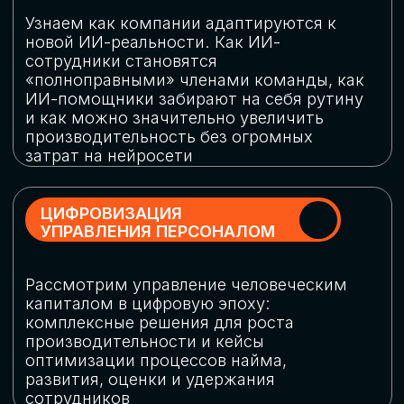
обеспечение кибербезопасности в
огромную статью затрат
ОБЛАЧНЫЕ ТЕХНОЛОГИИ
Подискутируем, какие облачные решения
существуют на рынке и почему
использование мультиоблачных моделей
не только снижает затраты, но и
становится ключевым элементом
«пересборки» бизнес-моделей
СКАЧАТЬ
ПРОГРАММУ
КОНФЕРЕНЦИИ
Оставьте заявку, мы направим вам