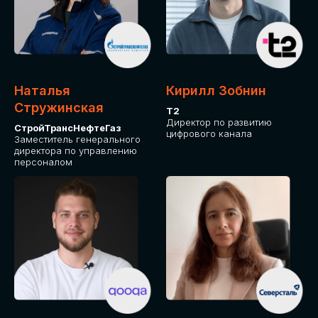
Приглашаем стать спикером GLOBAL
TECH FORUM и поделиться своим
опытом и экспертизой. Будем рады
сотрудничеству!
Наталья
Кирилл Зобнин
СТАТЬ СПИКЕРОМ
Стружинская
Т2
Директор по развитию
СтройТрансНефтеГаз
цифрового канала
Заместитель генерального
директора по управлению
персоналом
СРЕДИ ПАРТНЕРОВ
МЕРОПРИЯТИЯ