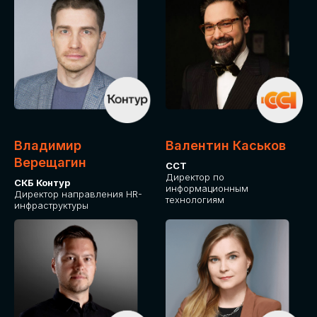
Владимир
Валентин Каськов
Верещагин
ССТ
Директор по
СКБ Контур
информационным
Директор направления HR-
технологиям
инфраструктуры