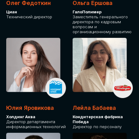
Олег Федоткин
Ольга Ершова
Циан
ГалоПолимер
Технический директор
Заместитель генерального
директора по кадровым
вопросам и
организационному развитию
Юлия Яровикова
Лейла Бабаева
Холдинг Аква
Кондитерская фабрика
Директор департамента
Победа
информационных технологий
Директор по персоналу