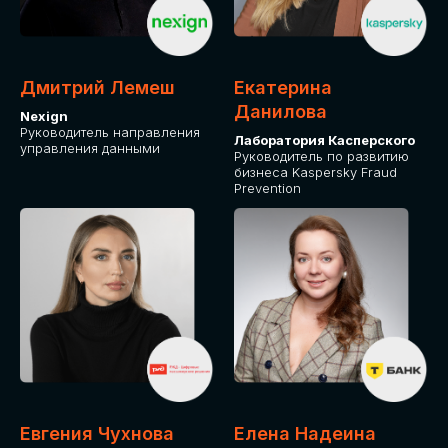
ДЛЯ ОПЛАТЫ БИЛЕТОВ
ОТ ФИЗИЧЕСКОГО ЛИЦА
Дмитрий Лемеш
Екатерина
Оплата через сервис Timepad
Данилова
Nexign
Руководитель направления
Лаборатория Касперского
управления данными
ПРИОБРЕСТИ БИЛЕТ
Руководитель по развитию
бизнеса Kaspersky Fraud
Prevention
Евгения Чухнова
Елена Надеина