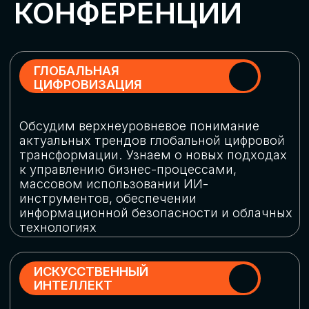
Обменяемся опытом, какие ИИ-решения
в маркетинге и продажах наиболее
востребованы, какие аналитические
платформы и сервисы управления
рекламными кампаниями показывают
наибольшую эффективность
ИНДУСТРИАЛЬНАЯ
РОБОТИЗАЦИЯ
Узнаем, в каких отраслях ИИ
«материализуется», какие роботы
решают сложные бизнес-задачи, а где
только обсуждают концепции
роботизации и потенциальные бюджеты
на тестирование образцов
КИБЕРБЕЗОПАСНОСТЬ
Выясним, как в наши дни уверенно
защищать свой бизнес от киберугроз
нового поколения и не превратить