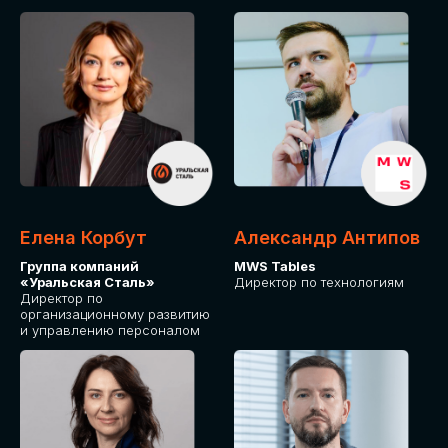
Елена Корбут
Александр Антипов
Группа компаний
MWS Tables
«Уральская Сталь»
Директор по технологиям
Директор по
организационному развитию
и управлению персоналом
СТАТЬ
СПИКЕРОМ
IT Solutions for Business