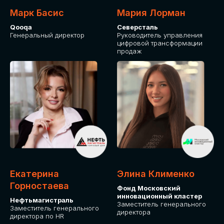
Марк Басис
Мария Лорман
Qooqa
Северсталь
Генеральный директор
Руководитель управления
цифровой трансформации
продаж
СТАНЬТЕ
ЭКСПОНЕНТОМ
IT Solutions for Business
Приглашаем стать партнером GLOBAL
Екатерина
Элина Клименко
TECH FORUM и презентовать ваши
Горностаева
Фонд Московский
решения целевой аудитории. Будем
инновационный кластер
рады сотрудничеству!
Нефтьмагистраль
Заместитель генерального
Заместитель генерального
директора
директора по HR