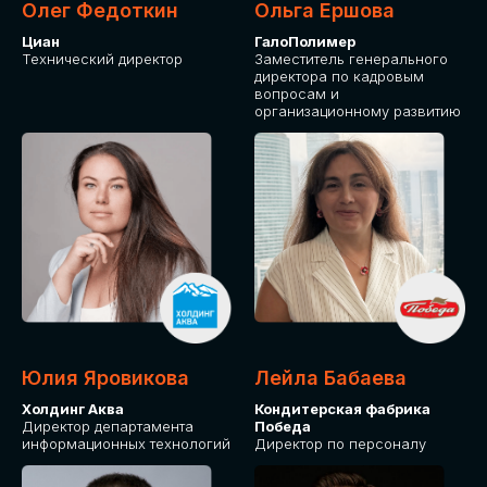
Олег Федоткин
Ольга Ершова
Циан
ГалоПолимер
Технический директор
Заместитель генерального
директора по кадровым
вопросам и
организационному развитию
Юлия Яровикова
Лейла Бабаева
Холдинг Аква
Кондитерская фабрика
Директор департамента
Победа
информационных технологий
Директор по персоналу