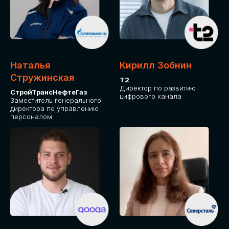
Приглашаем стать спикером GLOBAL
TECH FORUM и поделиться своим
опытом и экспертизой. Будем рады
сотрудничеству!
Наталья
Кирилл Зобнин
СТАТЬ СПИКЕРОМ
Стружинская
Т2
Директор по развитию
СтройТрансНефтеГаз
цифрового канала
Заместитель генерального
директора по управлению
персоналом
СРЕДИ ПАРТНЕРОВ
МЕРОПРИЯТИЯ