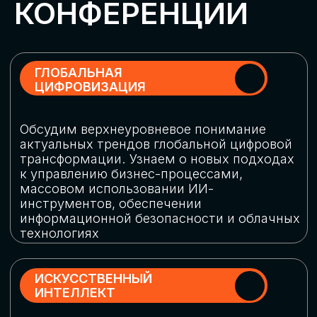
Обменяемся опытом, какие ИИ-решения
в маркетинге и продажах наиболее
востребованы, какие аналитические
платформы и сервисы управления
рекламными кампаниями показывают
наибольшую эффективность
ИНДУСТРИАЛЬНАЯ
РОБОТИЗАЦИЯ
Узнаем, в каких отраслях ИИ
«материализуется», какие роботы
решают сложные бизнес-задачи, а где
только обсуждают концепции
роботизации и потенциальные бюджеты
на тестирование образцов
КИБЕРБЕЗОПАСНОСТЬ
Выясним, как в наши дни уверенно
защищать свой бизнес от киберугроз
нового поколения и не превратить