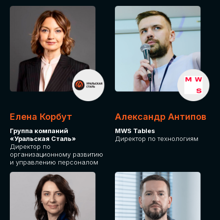
Елена Корбут
Александр Антипов
Группа компаний
MWS Tables
«Уральская Сталь»
Директор по технологиям
Директор по
организационному развитию
и управлению персоналом
СТАТЬ
СПИКЕРОМ
IT Solutions for Business