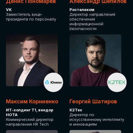
Денис Пономарев
Александр Шепилов
VK
Ростелеком
Заместитель вице-
Директор направления
президента по персоналу
обеспечения
информационной
безопасности
Максим Корниенко
Георгий Шатиров
ИТ-холдинг Т1, вендор
К2Тех
НОТА
Директор по
Коммерческий директор
искусственному интеллекту
направления HR Tech
и инновациям