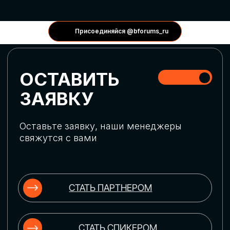
КОНФЕРЕНЦИИ
Присоединяйся @bforums_ru
ГЛОБАЛЬНАЯ
ЦИФРОВИЗАЦИЯ
Обсудим верхнеуровневое понимание
актуальных трендов глобальной цифровой
трансформации. Узнаем о новых подходах
к управлению бизнес-процессами,
массовом использовании ИИ-
инструментов, обеспечении
информационной безопасности и облачных
технологиях
ИСКУССТВЕННЫЙ
ИНТЕЛЛЕКТ
Узнаем как компании адаптируются к
новой ИИ-реальности. Как ИИ-
сотрудники становятся
«полноправными» членами команды, как
ИИ-помощники забирают на себя рутину
и как можно значительно увеличить
производительность без огромных
затрат на нейросети