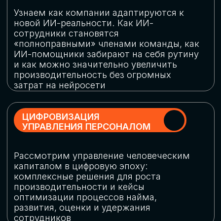
обеспечение кибербезопасности в
огромную статью затрат
ОБЛАЧНЫЕ ТЕХНОЛОГИИ
Подискутируем, какие облачные решения
существуют на рынке и почему
использование мультиоблачных моделей
не только снижает затраты, но и
становится ключевым элементом
«пересборки» бизнес-моделей
СКАЧАТЬ
ПРОГРАММУ
КОНФЕРЕНЦИИ
Оставьте заявку, мы направим вам