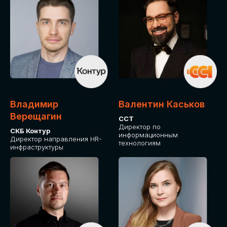
Владимир
Валентин Каськов
Верещагин
ССТ
Директор по
СКБ Контур
информационным
Директор направления HR-
технологиям
инфраструктуры