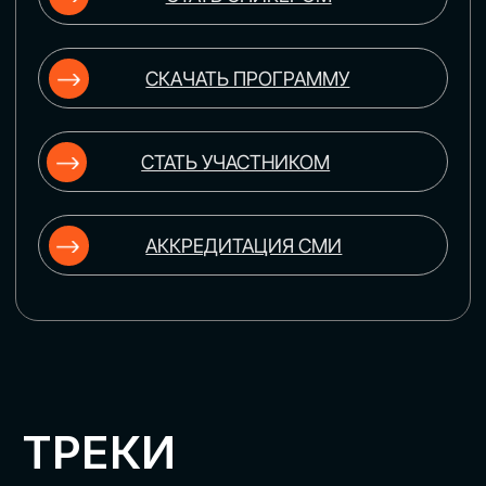
ЦИФРОВИЗАЦИЯ
УПРАВЛЕНИЯ ПЕРСОНАЛОМ
Рассмотрим управление человеческим
капиталом в цифровую эпоху:
комплексные решения для роста
производительности и кейсы
оптимизации процессов найма,
развития, оценки и удержания
сотрудников
ЦИФРОВИЗАЦИЯ
КЛИЕНТСКОГО СЕРВИСА
Разберем кейсы в сфере цифровизации
сопровождения клиентского пути,
включая применение CRM-систем, чат-
ботов, голосовых помощников и
различных аналитических инструментов
ЦИФРОВИЗАЦИЯ
МАРКЕТИНГА И ПРОДАЖ