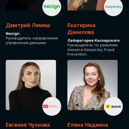
ДЛЯ ОПЛАТЫ БИЛЕТОВ
ОТ ФИЗИЧЕСКОГО ЛИЦА
Дмитрий Лемеш
Екатерина
Оплата через сервис Timepad
Данилова
Nexign
Руководитель направления
Лаборатория Касперского
управления данными
ПРИОБРЕСТИ БИЛЕТ
Руководитель по развитию
бизнеса Kaspersky Fraud
Prevention
Евгения Чухнова
Елена Надеина