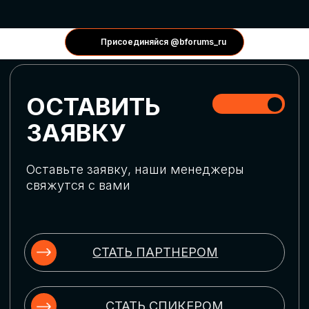
КОНФЕРЕНЦИИ
Присоединяйся @bforums_ru
ГЛОБАЛЬНАЯ
ЦИФРОВИЗАЦИЯ
Обсудим верхнеуровневое понимание
актуальных трендов глобальной цифровой
трансформации. Узнаем о новых подходах
к управлению бизнес-процессами,
массовом использовании ИИ-
инструментов, обеспечении
информационной безопасности и облачных
технологиях
ИСКУССТВЕННЫЙ
ИНТЕЛЛЕКТ
Узнаем как компании адаптируются к
новой ИИ-реальности. Как ИИ-
сотрудники становятся
«полноправными» членами команды, как
ИИ-помощники забирают на себя рутину
и как можно значительно увеличить
производительность без огромных
затрат на нейросети