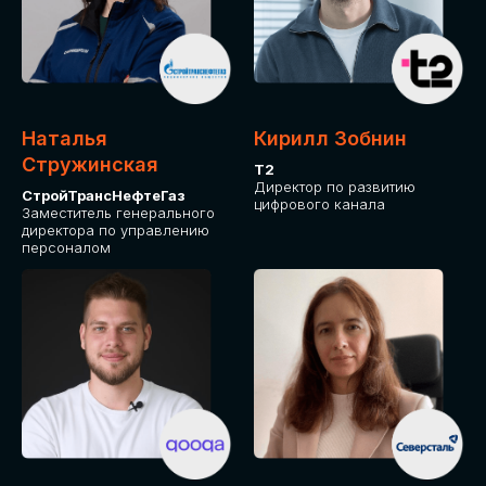
Приглашаем стать спикером GLOBAL
TECH FORUM и поделиться своим
опытом и экспертизой. Будем рады
сотрудничеству!
Наталья
Кирилл Зобнин
СТАТЬ СПИКЕРОМ
Стружинская
Т2
Директор по развитию
СтройТрансНефтеГаз
цифрового канала
Заместитель генерального
директора по управлению
персоналом
СРЕДИ ПАРТНЕРОВ
МЕРОПРИЯТИЯ