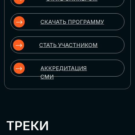
ЦИФРОВИЗАЦИЯ
УПРАВЛЕНИЯ ПЕРСОНАЛОМ
Рассмотрим управление человеческим
капиталом в цифровую эпоху:
комплексные решения для роста
производительности и кейсы
оптимизации процессов найма,
развития, оценки и удержания
сотрудников
ЦИФРОВИЗАЦИЯ
КЛИЕНТСКОГО СЕРВИСА
Разберем кейсы в сфере цифровизации
сопровождения клиентского пути,
включая применение CRM-систем, чат-
ботов, голосовых помощников и
различных аналитических инструментов
ЦИФРОВИЗАЦИЯ
МАРКЕТИНГА И ПРОДАЖ