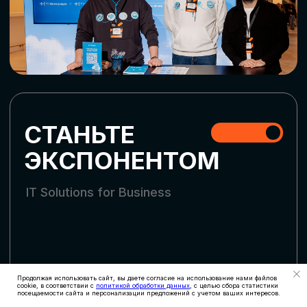
СТАТЬ УЧАСТНИКОМ
АККРЕДИТАЦИЯ
СМИ
Продолжая использовать сайт, вы даете согласие на использование нами файлов
cookie, в соответствии с
политикой обработки данных
, с целью сбора статистики
посещаемости сайта и персонализации предложений с учетом ваших интересов.