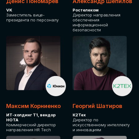
Денис Пономарев
Александр Шепилов
VK
Ростелеком
Заместитель вице-
Директор направления
президента по персоналу
обеспечения
информационной
безопасности
Максим Корниенко
Георгий Шатиров
ИТ-холдинг Т1, вендор
К2Тех
НОТА
Директор по
Коммерческий директор
искусственному интеллекту
направления HR Tech
и инновациям