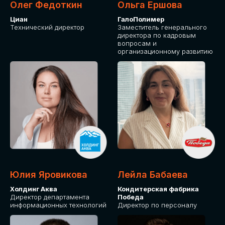
Олег Федоткин
Ольга Ершова
Циан
ГалоПолимер
Технический директор
Заместитель генерального
директора по кадровым
вопросам и
организационному развитию
Юлия Яровикова
Лейла Бабаева
Холдинг Аква
Кондитерская фабрика
Директор департамента
Победа
информационных технологий
Директор по персоналу