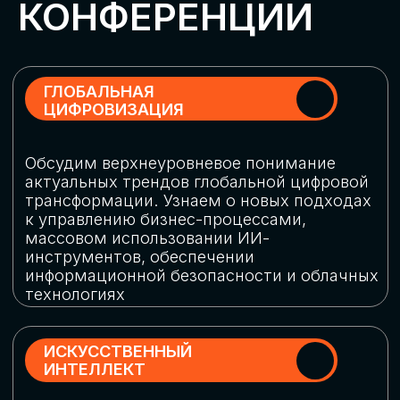
Обменяемся опытом, какие ИИ-решения
в маркетинге и продажах наиболее
востребованы, какие аналитические
платформы и сервисы управления
рекламными кампаниями показывают
наибольшую эффективность
ИНДУСТРИАЛЬНАЯ
РОБОТИЗАЦИЯ
Узнаем, в каких отраслях ИИ
«материализуется», какие роботы
решают сложные бизнес-задачи, а где
только обсуждают концепции
роботизации и потенциальные бюджеты
на тестирование образцов
КИБЕРБЕЗОПАСНОСТЬ
Выясним, как в наши дни уверенно
защищать свой бизнес от киберугроз
нового поколения и не превратить