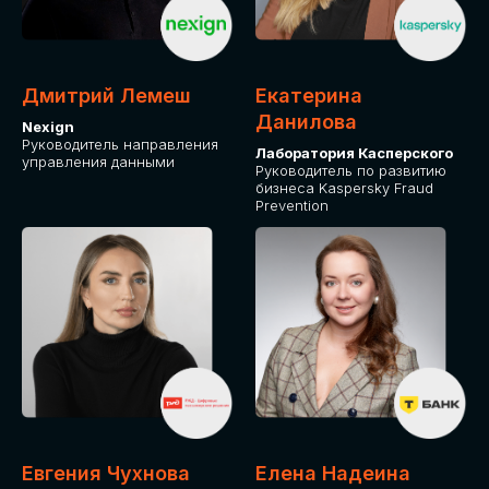
ОТ ФИЗИЧЕСКОГО ЛИЦА
Оплата через сервис Timepad
ПРИОБРЕСТИ БИЛЕТ
Дмитрий Лемеш
Екатерина
Данилова
Nexign
Руководитель направления
Лаборатория Касперского
управления данными
Руководитель по развитию
бизнеса Kaspersky Fraud
Prevention
Евгения Чухнова
Елена Надеина