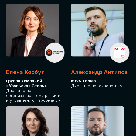
Елена Корбут
Александр Антипов
Группа компаний
MWS Tables
«Уральская Сталь»
Директор по технологиям
Директор по
организационному развитию
и управлению персоналом
СТАТЬ
СПИКЕРОМ
IT Solutions for Business