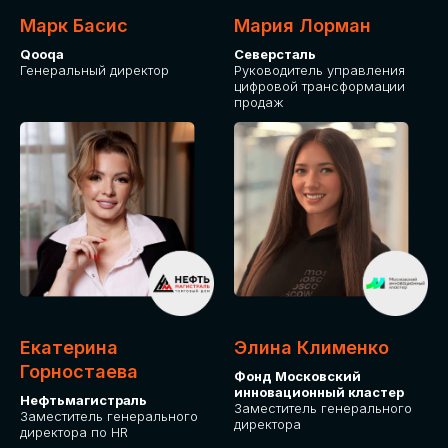
Марк Басис
Мария Лорман
Qooqa
Северсталь
Генеральный директор
Руководитель управления
цифровой трансформации
продаж
СТАНЬТЕ
ЭКСПОНЕНТОМ
IT Solutions for Business
Приглашаем стать партнером GLOBAL
Екатерина
Элина Клименко
TECH FORUM и презентовать ваши
Горностаева
Фонд Московский
решения целевой аудитории. Будем
инновационный кластер
рады сотрудничеству!
Нефтьмагистраль
Заместитель генерального
Заместитель генерального
директора
директора по HR