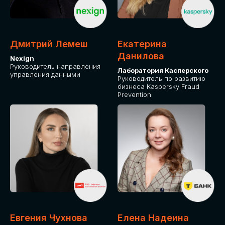
ДЛЯ ОПЛАТЫ БИЛЕТОВ
ОТ ФИЗИЧЕСКОГО ЛИЦА
Дмитрий Лемеш
Екатерина
Оплата через сервис Timepad
Данилова
Nexign
Руководитель направления
Лаборатория Касперского
управления данными
ПРИОБРЕСТИ БИЛЕТ
Руководитель по развитию
бизнеса Kaspersky Fraud
Prevention
Евгения Чухнова
Елена Надеина