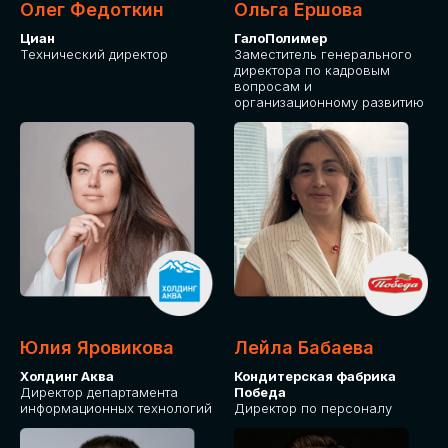
Олег Федоткин
Ольга Ершова
Циан
ГалоПолимер
Технический директор
Заместитель генерального
директора по кадровым
вопросам и
организационному развитию
Юлия Яровикова
Лейла Бабаева
Холдинг Аква
Кондитерская фабрика
Директор департамента
Победа
информационных технологий
Директор по персоналу