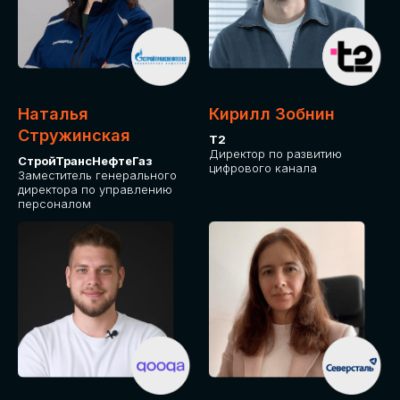
Приглашаем стать спикером GLOBAL
TECH FORUM и поделиться своим
опытом и экспертизой. Будем рады
сотрудничеству!
Наталья
Кирилл Зобнин
СТАТЬ СПИКЕРОМ
Стружинская
Т2
Директор по развитию
СтройТрансНефтеГаз
цифрового канала
Заместитель генерального
директора по управлению
персоналом
СРЕДИ ПАРТНЕРОВ
МЕРОПРИЯТИЯ