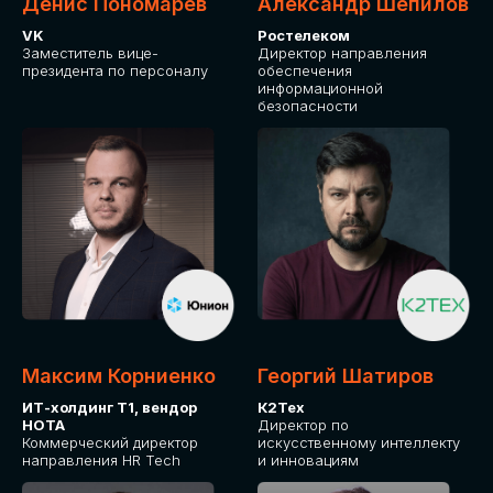
Денис Пономарев
Александр Шепилов
VK
Ростелеком
Заместитель вице-
Директор направления
президента по персоналу
обеспечения
информационной
безопасности
Максим Корниенко
Георгий Шатиров
ИТ-холдинг Т1, вендор
К2Тех
НОТА
Директор по
Коммерческий директор
искусственному интеллекту
направления HR Tech
и инновациям