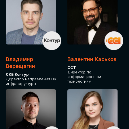
Владимир
Валентин Каськов
Верещагин
ССТ
Директор по
СКБ Контур
информационным
Директор направления HR-
технологиям
инфраструктуры