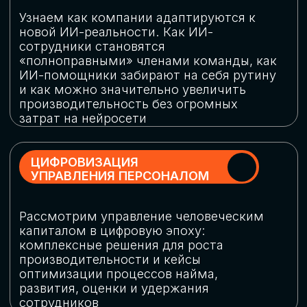
обеспечение кибербезопасности в
огромную статью затрат
ОБЛАЧНЫЕ ТЕХНОЛОГИИ
Подискутируем, какие облачные решения
существуют на рынке и почему
использование мультиоблачных моделей
не только снижает затраты, но и
становится ключевым элементом
«пересборки» бизнес-моделей
СКАЧАТЬ
ПРОГРАММУ
КОНФЕРЕНЦИИ
Оставьте заявку, мы направим вам