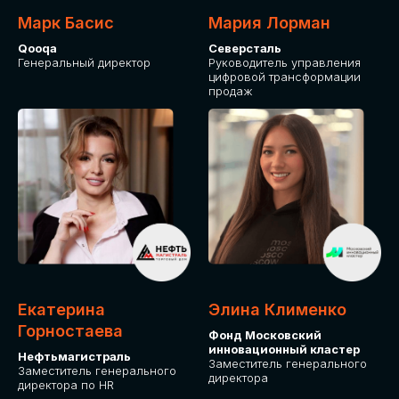
Марк Басис
Мария Лорман
Qooqa
Северсталь
Генеральный директор
Руководитель управления
цифровой трансформации
продаж
СТАНЬТЕ
ЭКСПОНЕНТОМ
IT Solutions for Business
Приглашаем стать партнером GLOBAL
Екатерина
Элина Клименко
TECH FORUM и презентовать ваши
Горностаева
Фонд Московский
решения целевой аудитории. Будем
инновационный кластер
рады сотрудничеству!
Нефтьмагистраль
Заместитель генерального
Заместитель генерального
директора
директора по HR