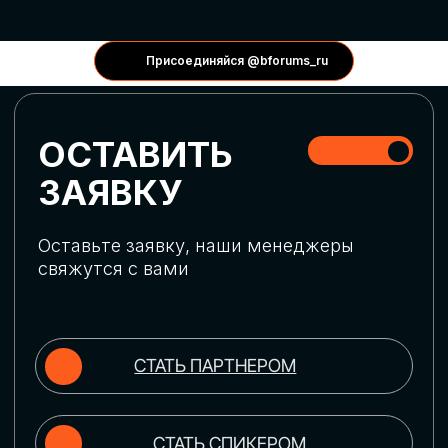
КОНФЕРЕНЦИИ
Присоединяйся @bforums_ru
ГЛОБАЛЬНАЯ
ЦИФРОВИЗАЦИЯ
Обсудим верхнеуровневое понимание
актуальных трендов глобальной цифровой
трансформации. Узнаем о новых подходах
к управлению бизнес-процессами,
массовом использовании ИИ-
инструментов, обеспечении
информационной безопасности и облачных
технологиях
ИСКУССТВЕННЫЙ
ИНТЕЛЛЕКТ
Узнаем как компании адаптируются к
новой ИИ-реальности. Как ИИ-
сотрудники становятся
«полноправными» членами команды, как
ИИ-помощники забирают на себя рутину
и как можно значительно увеличить
производительность без огромных
затрат на нейросети