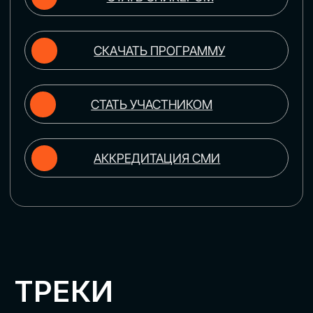
ЦИФРОВИЗАЦИЯ
УПРАВЛЕНИЯ ПЕРСОНАЛОМ
Рассмотрим управление человеческим
капиталом в цифровую эпоху:
комплексные решения для роста
производительности и кейсы
оптимизации процессов найма,
развития, оценки и удержания
сотрудников
ЦИФРОВИЗАЦИЯ
КЛИЕНТСКОГО СЕРВИСА
Разберем кейсы в сфере цифровизации
сопровождения клиентского пути,
включая применение CRM-систем, чат-
ботов, голосовых помощников и
различных аналитических инструментов
ЦИФРОВИЗАЦИЯ
МАРКЕТИНГА И ПРОДАЖ