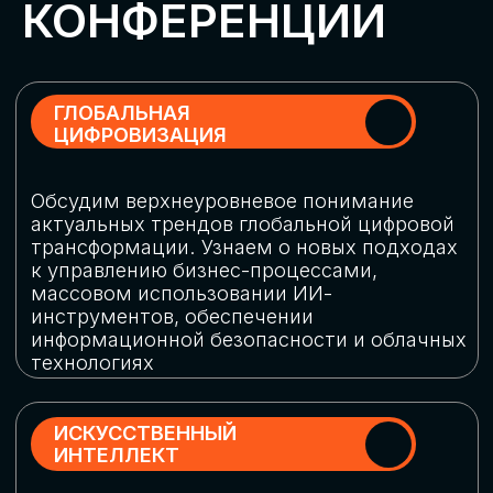
Обменяемся опытом, какие ИИ-решения
в маркетинге и продажах наиболее
востребованы, какие аналитические
платформы и сервисы управления
рекламными кампаниями показывают
наибольшую эффективность
ИНДУСТРИАЛЬНАЯ
РОБОТИЗАЦИЯ
Узнаем, в каких отраслях ИИ
«материализуется», какие роботы
решают сложные бизнес-задачи, а где
только обсуждают концепции
роботизации и потенциальные бюджеты
на тестирование образцов
КИБЕРБЕЗОПАСНОСТЬ
Выясним, как в наши дни уверенно
защищать свой бизнес от киберугроз
нового поколения и не превратить