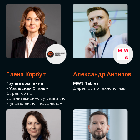
Елена Корбут
Александр Антипов
Группа компаний
MWS Tables
«Уральская Сталь»
Директор по технологиям
Директор по
организационному развитию
и управлению персоналом
СТАТЬ
СПИКЕРОМ
IT Solutions for Business