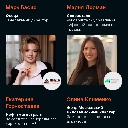
Марк Басис
Мария Лорман
Qooqa
Северсталь
Генеральный директор
Руководитель управления
цифровой трансформации
продаж
СТАНЬТЕ
ЭКСПОНЕНТОМ
IT Solutions for Business
Приглашаем стать партнером GLOBAL
Екатерина
Элина Клименко
TECH FORUM и презентовать ваши
Горностаева
Фонд Московский
решения целевой аудитории. Будем
инновационный кластер
рады сотрудничеству!
Нефтьмагистраль
Заместитель генерального
Заместитель генерального
директора
директора по HR