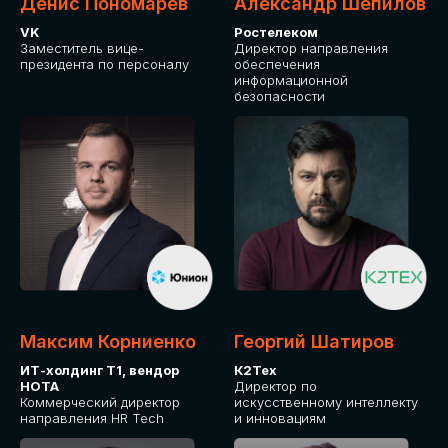
Денис Пономарев
Александр Шепилов
VK
Ростелеком
Заместитель вице-
Директор направления
президента по персоналу
обеспечения
информационной
безопасности
Максим Корниенко
Георгий Шатиров
ИТ-холдинг Т1, вендор
К2Тех
НОТА
Директор по
Коммерческий директор
искусственному интеллекту
направления HR Tech
и инновациям