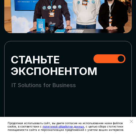
СТАТЬ УЧАСТНИКОМ
АККРЕДИТАЦИЯ
СМИ
Продолжая использовать сайт, вы даете согласие на использование нами файлов
cookie, в соответствии с
политикой обработки данных
, с целью сбора статистики
посещаемости сайта и персонализации предложений с учетом ваших интересов.