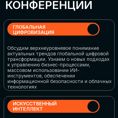
Обменяемся опытом, какие ИИ-решения
в маркетинге и продажах наиболее
востребованы, какие аналитические
платформы и сервисы управления
рекламными кампаниями показывают
наибольшую эффективность
ИНДУСТРИАЛЬНАЯ
РОБОТИЗАЦИЯ
Узнаем, в каких отраслях ИИ
«материализуется», какие роботы
решают сложные бизнес-задачи, а где
только обсуждают концепции
роботизации и потенциальные бюджеты
на тестирование образцов
КИБЕРБЕЗОПАСНОСТЬ
Выясним, как в наши дни уверенно
защищать свой бизнес от киберугроз
нового поколения и не превратить