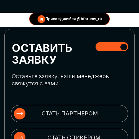
КОНФЕРЕНЦИИ
Присоединяйся @bforums_ru
ГЛОБАЛЬНАЯ
ЦИФРОВИЗАЦИЯ
Обсудим верхнеуровневое понимание
актуальных трендов глобальной цифровой
трансформации. Узнаем о новых подходах
к управлению бизнес-процессами,
массовом использовании ИИ-
инструментов, обеспечении
информационной безопасности и облачных
технологиях
ИСКУССТВЕННЫЙ
ИНТЕЛЛЕКТ
Узнаем как компании адаптируются к
новой ИИ-реальности. Как ИИ-
сотрудники становятся
«полноправными» членами команды, как
ИИ-помощники забирают на себя рутину
и как можно значительно увеличить
производительность без огромных
затрат на нейросети