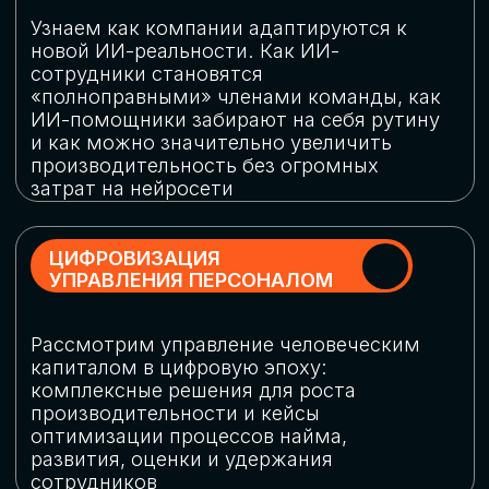
обеспечение кибербезопасности в
огромную статью затрат
ОБЛАЧНЫЕ ТЕХНОЛОГИИ
Подискутируем, какие облачные решения
существуют на рынке и почему
использование мультиоблачных моделей
не только снижает затраты, но и
становится ключевым элементом
«пересборки» бизнес-моделей
СКАЧАТЬ
ПРОГРАММУ
КОНФЕРЕНЦИИ
Оставьте заявку, мы направим вам