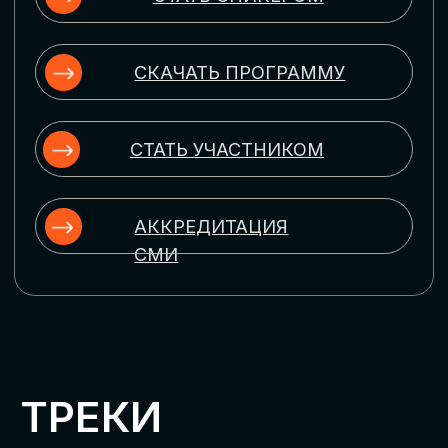
ЦИФРОВИЗАЦИЯ
УПРАВЛЕНИЯ ПЕРСОНАЛОМ
Рассмотрим управление человеческим
капиталом в цифровую эпоху:
комплексные решения для роста
производительности и кейсы
оптимизации процессов найма,
развития, оценки и удержания
сотрудников
ЦИФРОВИЗАЦИЯ
КЛИЕНТСКОГО СЕРВИСА
Разберем кейсы в сфере цифровизации
сопровождения клиентского пути,
включая применение CRM-систем, чат-
ботов, голосовых помощников и
различных аналитических инструментов
ЦИФРОВИЗАЦИЯ
МАРКЕТИНГА И ПРОДАЖ