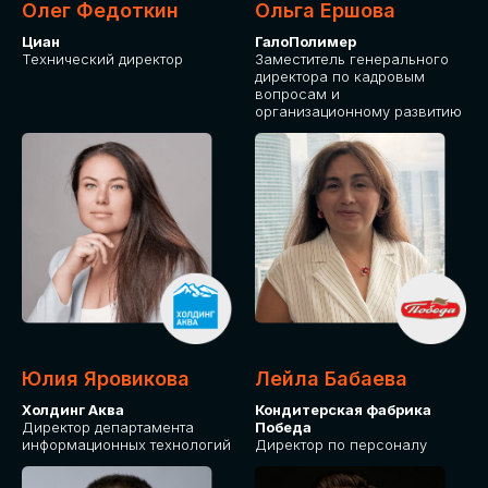
Олег Федоткин
Ольга Ершова
Циан
ГалоПолимер
Технический директор
Заместитель генерального
директора по кадровым
вопросам и
организационному развитию
Юлия Яровикова
Лейла Бабаева
Холдинг Аква
Кондитерская фабрика
Директор департамента
Победа
информационных технологий
Директор по персоналу