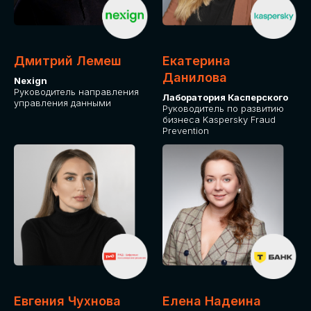
ОТ ФИЗИЧЕСКОГО ЛИЦА
Оплата через сервис Timepad
ПРИОБРЕСТИ БИЛЕТ
Дмитрий Лемеш
Екатерина
Данилова
Nexign
Руководитель направления
Лаборатория Касперского
управления данными
Руководитель по развитию
бизнеса Kaspersky Fraud
Prevention
Евгения Чухнова
Елена Надеина