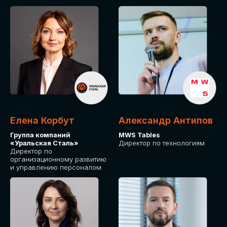
Елена Корбут
Александр Антипов
Группа компаний
MWS Tables
«Уральская Сталь»
Директор по технологиям
Директор по
организационному развитию
и управлению персоналом
СТАТЬ
СПИКЕРОМ
IT Solutions for Business