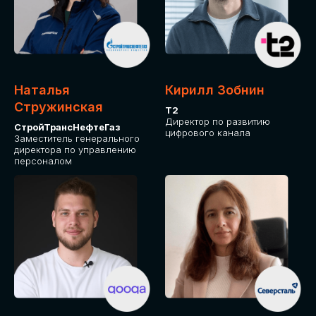
Приглашаем стать спикером GLOBAL
TECH FORUM и поделиться своим
опытом и экспертизой. Будем рады
сотрудничеству!
Наталья
Кирилл Зобнин
СТАТЬ СПИКЕРОМ
Стружинская
Т2
Директор по развитию
СтройТрансНефтеГаз
цифрового канала
Заместитель генерального
директора по управлению
персоналом
СРЕДИ ПАРТНЕРОВ
МЕРОПРИЯТИЯ