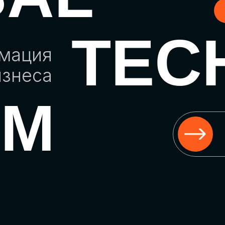
TEC
рмация
изнеса
UM