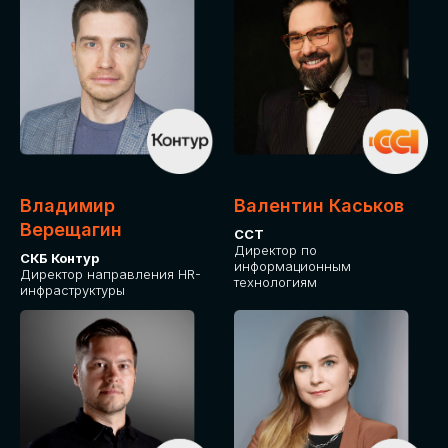
Владимир
Валентин Каськов
Верещагин
ССТ
Директор по
СКБ Контур
информационным
Директор направления HR-
технологиям
инфраструктуры