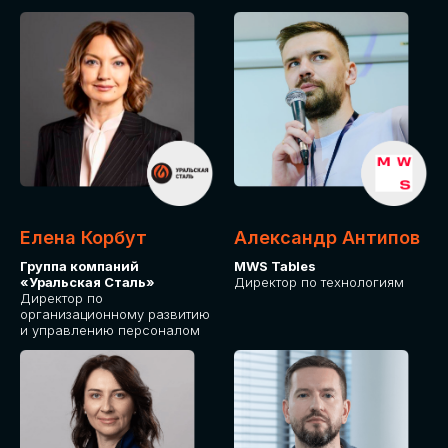
Елена Корбут
Александр Антипов
Группа компаний
MWS Tables
«Уральская Сталь»
Директор по технологиям
Директор по
организационному развитию
и управлению персоналом
СТАТЬ
СПИКЕРОМ
IT Solutions for Business