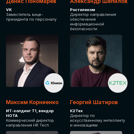
Денис Пономарев
Александр Шепилов
VK
Ростелеком
Заместитель вице-
Директор направления
президента по персоналу
обеспечения
информационной
безопасности
Максим Корниенко
Георгий Шатиров
ИТ-холдинг Т1, вендор
К2Тех
НОТА
Директор по
Коммерческий директор
искусственному интеллекту
направления HR Tech
и инновациям