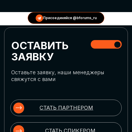
КОНФЕРЕНЦИИ
Присоединяйся @bforums_ru
ГЛОБАЛЬНАЯ
ЦИФРОВИЗАЦИЯ
Обсудим верхнеуровневое понимание
актуальных трендов глобальной цифровой
трансформации. Узнаем о новых подходах
к управлению бизнес-процессами,
массовом использовании ИИ-
инструментов, обеспечении
информационной безопасности и облачных
технологиях
ИСКУССТВЕННЫЙ
ИНТЕЛЛЕКТ
Узнаем как компании адаптируются к
новой ИИ-реальности. Как ИИ-
сотрудники становятся
«полноправными» членами команды, как
ИИ-помощники забирают на себя рутину
и как можно значительно увеличить
производительность без огромных
затрат на нейросети