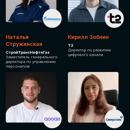
Приглашаем стать спикером GLOBAL
TECH FORUM и поделиться своим
опытом и экспертизой. Будем рады
сотрудничеству!
Наталья
Кирилл Зобнин
СТАТЬ СПИКЕРОМ
Стружинская
Т2
Директор по развитию
СтройТрансНефтеГаз
цифрового канала
Заместитель генерального
директора по управлению
персоналом
СРЕДИ ПАРТНЕРОВ
МЕРОПРИЯТИЯ