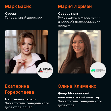
Марк Басис
Мария Лорман
Qooqa
Северсталь
Генеральный директор
Руководитель управления
цифровой трансформации
продаж
СТАНЬТЕ
ЭКСПОНЕНТОМ
IT Solutions for Business
Приглашаем стать партнером GLOBAL
Екатерина
Элина Клименко
TECH FORUM и презентовать ваши
Горностаева
Фонд Московский
решения целевой аудитории. Будем
инновационный кластер
рады сотрудничеству!
Нефтьмагистраль
Заместитель генерального
Заместитель генерального
директора
директора по HR