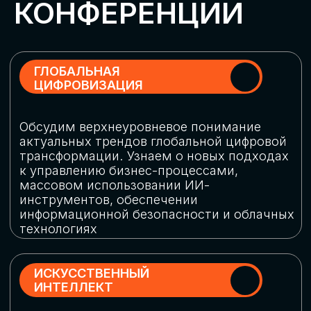
Обменяемся опытом, какие ИИ-решения
в маркетинге и продажах наиболее
востребованы, какие аналитические
платформы и сервисы управления
рекламными кампаниями показывают
наибольшую эффективность
ИНДУСТРИАЛЬНАЯ
РОБОТИЗАЦИЯ
Узнаем, в каких отраслях ИИ
«материализуется», какие роботы
решают сложные бизнес-задачи, а где
только обсуждают концепции
роботизации и потенциальные бюджеты
на тестирование образцов
КИБЕРБЕЗОПАСНОСТЬ
Выясним, как в наши дни уверенно
защищать свой бизнес от киберугроз
нового поколения и не превратить