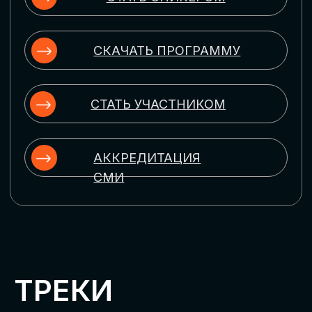
ЦИФРОВИЗАЦИЯ
УПРАВЛЕНИЯ ПЕРСОНАЛОМ
Рассмотрим управление человеческим
капиталом в цифровую эпоху:
комплексные решения для роста
производительности и кейсы
оптимизации процессов найма,
развития, оценки и удержания
сотрудников
ЦИФРОВИЗАЦИЯ
КЛИЕНТСКОГО СЕРВИСА
Разберем кейсы в сфере цифровизации
сопровождения клиентского пути,
включая применение CRM-систем, чат-
ботов, голосовых помощников и
различных аналитических инструментов
ЦИФРОВИЗАЦИЯ
МАРКЕТИНГА И ПРОДАЖ