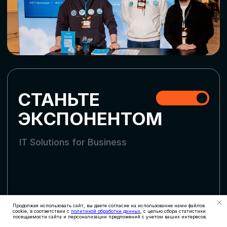
СКАЧАТЬ ПРОГРАММУ
СТАТЬ УЧАСТНИКОМ
АККРЕДИТАЦИЯ
СМИ
Продолжая использовать сайт, вы даете согласие на использование нами файлов
cookie, в соответствии с
политикой обработки данных
, с целью сбора статистики
посещаемости сайта и персонализации предложений с учетом ваших интересов.