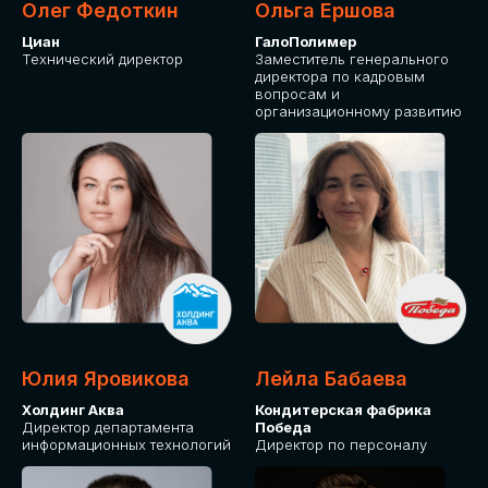
Олег Федоткин
Ольга Ершова
Циан
ГалоПолимер
Технический директор
Заместитель генерального
директора по кадровым
вопросам и
организационному развитию
Юлия Яровикова
Лейла Бабаева
Холдинг Аква
Кондитерская фабрика
Директор департамента
Победа
информационных технологий
Директор по персоналу