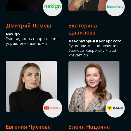
ДЛЯ ОПЛАТЫ БИЛЕТОВ
ОТ ФИЗИЧЕСКОГО ЛИЦА
Дмитрий Лемеш
Екатерина
Оплата через сервис Timepad
Данилова
Nexign
Руководитель направления
Лаборатория Касперского
управления данными
ПРИОБРЕСТИ БИЛЕТ
Руководитель по развитию
бизнеса Kaspersky Fraud
Prevention
Евгения Чухнова
Елена Надеина