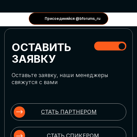
КОНФЕРЕНЦИИ
Присоединяйся @bforums_ru
ГЛОБАЛЬНАЯ
ЦИФРОВИЗАЦИЯ
Обсудим верхнеуровневое понимание
актуальных трендов глобальной цифровой
трансформации. Узнаем о новых подходах
к управлению бизнес-процессами,
массовом использовании ИИ-
инструментов, обеспечении
информационной безопасности и облачных
технологиях
ИСКУССТВЕННЫЙ
ИНТЕЛЛЕКТ
Узнаем как компании адаптируются к
новой ИИ-реальности. Как ИИ-
сотрудники становятся
«полноправными» членами команды, как
ИИ-помощники забирают на себя рутину
и как можно значительно увеличить
производительность без огромных
затрат на нейросети