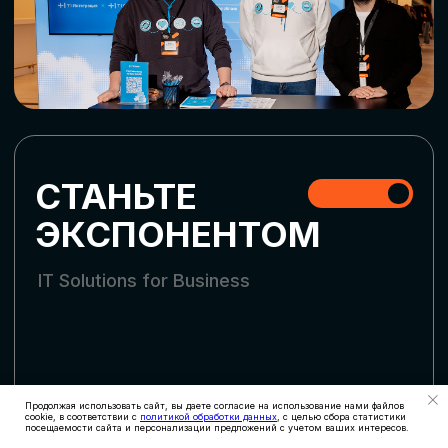
СТАТЬ УЧАСТНИКОМ
АККРЕДИТАЦИЯ
СМИ
Продолжая использовать сайт, вы даете согласие на использование нами файлов
cookie, в соответствии с
политикой обработки данных
, с целью сбора статистики
посещаемости сайта и персонализации предложений с учетом ваших интересов.