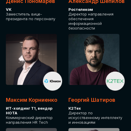
Денис Пономарев
Александр Шепилов
VK
Ростелеком
Заместитель вице-
Директор направления
президента по персоналу
обеспечения
информационной
безопасности
Максим Корниенко
Георгий Шатиров
ИТ-холдинг Т1, вендор
К2Тех
НОТА
Директор по
Коммерческий директор
искусственному интеллекту
направления HR Tech
и инновациям