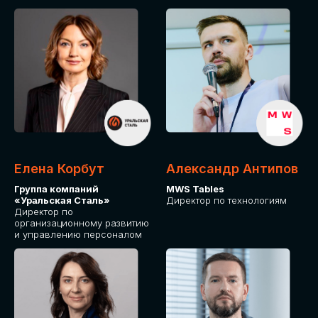
Елена Корбут
Александр Антипов
Группа компаний
MWS Tables
«Уральская Сталь»
Директор по технологиям
Директор по
организационному развитию
и управлению персоналом
СТАТЬ
СПИКЕРОМ
IT Solutions for Business