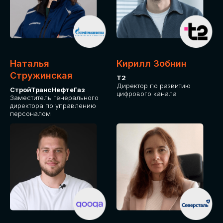
Приглашаем стать спикером GLOBAL
TECH FORUM и поделиться своим
опытом и экспертизой. Будем рады
сотрудничеству!
Наталья
Кирилл Зобнин
СТАТЬ СПИКЕРОМ
Стружинская
Т2
Директор по развитию
СтройТрансНефтеГаз
цифрового канала
Заместитель генерального
директора по управлению
персоналом
СРЕДИ ПАРТНЕРОВ
МЕРОПРИЯТИЯ