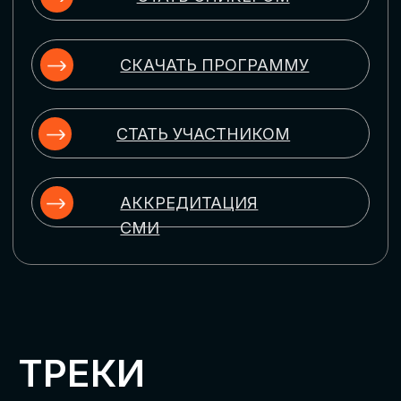
ЦИФРОВИЗАЦИЯ
УПРАВЛЕНИЯ ПЕРСОНАЛОМ
Рассмотрим управление человеческим
капиталом в цифровую эпоху:
комплексные решения для роста
производительности и кейсы
оптимизации процессов найма,
развития, оценки и удержания
сотрудников
ЦИФРОВИЗАЦИЯ
КЛИЕНТСКОГО СЕРВИСА
Разберем кейсы в сфере цифровизации
сопровождения клиентского пути,
включая применение CRM-систем, чат-
ботов, голосовых помощников и
различных аналитических инструментов
ЦИФРОВИЗАЦИЯ
МАРКЕТИНГА И ПРОДАЖ