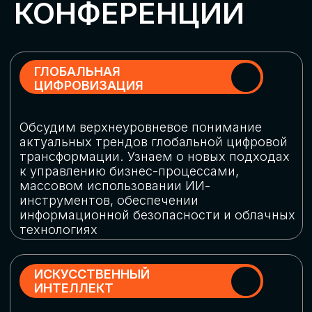
Обменяемся опытом, какие ИИ-решения
в маркетинге и продажах наиболее
востребованы, какие аналитические
платформы и сервисы управления
рекламными кампаниями показывают
наибольшую эффективность
ИНДУСТРИАЛЬНАЯ
РОБОТИЗАЦИЯ
Узнаем, в каких отраслях ИИ
«материализуется», какие роботы
решают сложные бизнес-задачи, а где
только обсуждают концепции
роботизации и потенциальные бюджеты
на тестирование образцов
КИБЕРБЕЗОПАСНОСТЬ
Выясним, как в наши дни уверенно
защищать свой бизнес от киберугроз
нового поколения и не превратить