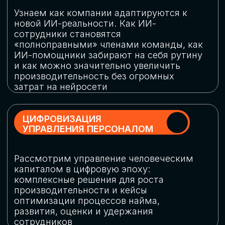
обеспечение кибербезопасности в
огромную статью затрат
ОБЛАЧНЫЕ ТЕХНОЛОГИИ
Подискутируем, какие облачные решения
существуют на рынке и почему
использование мультиоблачных моделей
не только снижает затраты, но и
становится ключевым элементом
«пересборки» бизнес-моделей
СКАЧАТЬ
ПРОГРАММУ
КОНФЕРЕНЦИИ
Оставьте заявку, мы направим вам