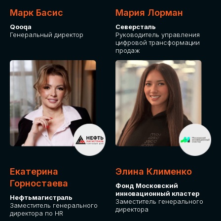
Марк Басис
Мария Лорман
Qooqa
Северсталь
Генеральный директор
Руководитель управления
цифровой трансформации
продаж
СТАНЬТЕ
ЭКСПОНЕНТОМ
IT Solutions for Business
Приглашаем стать партнером GLOBAL
Екатерина
Элина Клименко
TECH FORUM и презентовать ваши
Горностаева
Фонд Московский
решения целевой аудитории. Будем
инновационный кластер
рады сотрудничеству!
Нефтьмагистраль
Заместитель генерального
Заместитель генерального
директора
директора по HR