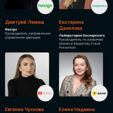
ОТ ФИЗИЧЕСКОГО ЛИЦА
Оплата через сервис Timepad
ПРИОБРЕСТИ БИЛЕТ
Дмитрий Лемеш
Екатерина
Данилова
Nexign
Руководитель направления
Лаборатория Касперского
управления данными
Руководитель по развитию
бизнеса Kaspersky Fraud
Prevention
Евгения Чухнова
Елена Надеина