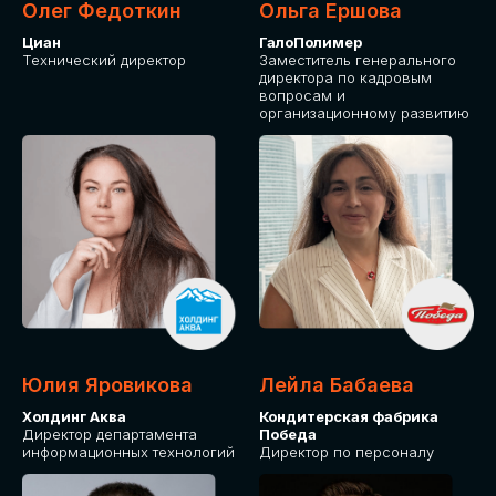
Олег Федоткин
Ольга Ершова
Циан
ГалоПолимер
Технический директор
Заместитель генерального
директора по кадровым
вопросам и
организационному развитию
Юлия Яровикова
Лейла Бабаева
Холдинг Аква
Кондитерская фабрика
Директор департамента
Победа
информационных технологий
Директор по персоналу