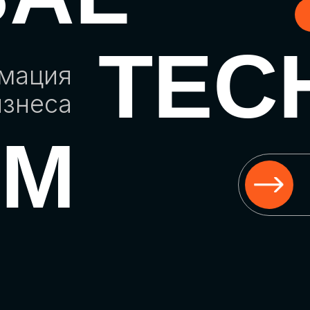
TEC
рмация
изнеса
UM