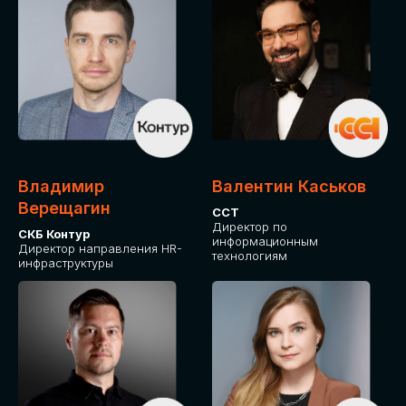
Владимир
Валентин Каськов
Верещагин
ССТ
Директор по
СКБ Контур
информационным
Директор направления HR-
технологиям
инфраструктуры