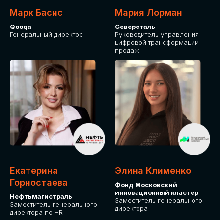
Марк Басис
Мария Лорман
Qooqa
Северсталь
Генеральный директор
Руководитель управления
цифровой трансформации
продаж
СТАНЬТЕ
ЭКСПОНЕНТОМ
IT Solutions for Business
Приглашаем стать партнером GLOBAL
Екатерина
Элина Клименко
TECH FORUM и презентовать ваши
Горностаева
Фонд Московский
решения целевой аудитории. Будем
инновационный кластер
рады сотрудничеству!
Нефтьмагистраль
Заместитель генерального
Заместитель генерального
директора
директора по HR