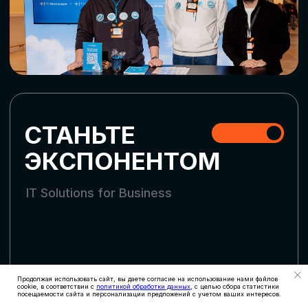
СКАЧАТЬ ПРОГРАММУ
СТАТЬ УЧАСТНИКОМ
АККРЕДИТАЦИЯ
СМИ
Продолжая использовать сайт, вы даете согласие на использование нами файлов
cookie, в соответствии с
политикой обработки данных
, с целью сбора статистики
посещаемости сайта и персонализации предложений с учетом ваших интересов.