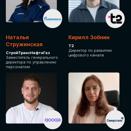
Приглашаем стать спикером GLOBAL
TECH FORUM и поделиться своим
опытом и экспертизой. Будем рады
сотрудничеству!
Наталья
Кирилл Зобнин
СТАТЬ СПИКЕРОМ
Стружинская
Т2
Директор по развитию
СтройТрансНефтеГаз
цифрового канала
Заместитель генерального
директора по управлению
персоналом
СРЕДИ ПАРТНЕРОВ
МЕРОПРИЯТИЯ