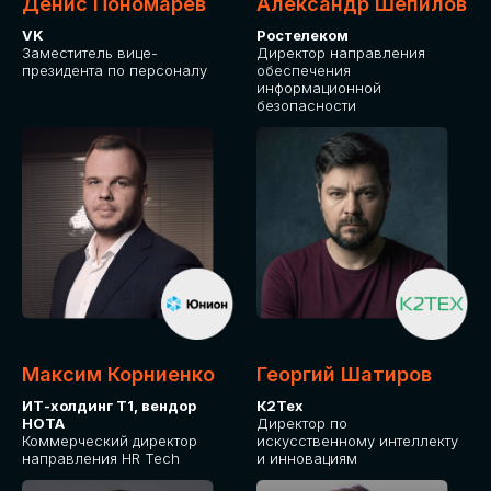
Денис Пономарев
Александр Шепилов
VK
Ростелеком
Заместитель вице-
Директор направления
президента по персоналу
обеспечения
информационной
безопасности
Максим Корниенко
Георгий Шатиров
ИТ-холдинг Т1, вендор
К2Тех
НОТА
Директор по
Коммерческий директор
искусственному интеллекту
направления HR Tech
и инновациям