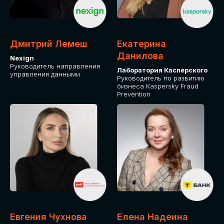
ДЛЯ ОПЛАТЫ БИЛЕТОВ
ОТ ФИЗИЧЕСКОГО ЛИЦА
Дмитрий Лемеш
Екатерина
Оплата через сервис Timepad
Данилова
Nexign
Руководитель направления
Лаборатория Касперского
управления данными
ПРИОБРЕСТИ БИЛЕТ
Руководитель по развитию
бизнеса Kaspersky Fraud
Prevention
Евгения Чухнова
Елена Надеина