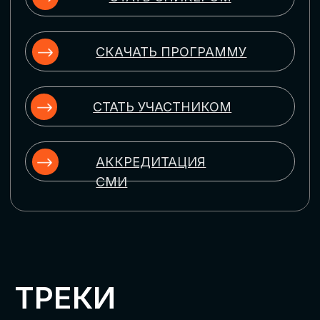
ЦИФРОВИЗАЦИЯ
УПРАВЛЕНИЯ ПЕРСОНАЛОМ
Рассмотрим управление человеческим
капиталом в цифровую эпоху:
комплексные решения для роста
производительности и кейсы
оптимизации процессов найма,
развития, оценки и удержания
сотрудников
ЦИФРОВИЗАЦИЯ
КЛИЕНТСКОГО СЕРВИСА
Разберем кейсы в сфере цифровизации
сопровождения клиентского пути,
включая применение CRM-систем, чат-
ботов, голосовых помощников и
различных аналитических инструментов
ЦИФРОВИЗАЦИЯ
МАРКЕТИНГА И ПРОДАЖ