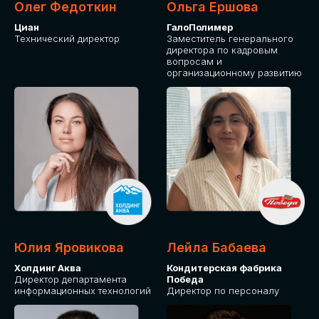
Олег Федоткин
Ольга Ершова
Циан
ГалоПолимер
Технический директор
Заместитель генерального
директора по кадровым
вопросам и
организационному развитию
Юлия Яровикова
Лейла Бабаева
Холдинг Аква
Кондитерская фабрика
Директор департамента
Победа
информационных технологий
Директор по персоналу