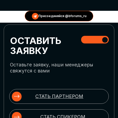
КОНФЕРЕНЦИИ
Присоединяйся @bforums_ru
ГЛОБАЛЬНАЯ
ЦИФРОВИЗАЦИЯ
Обсудим верхнеуровневое понимание
актуальных трендов глобальной цифровой
трансформации. Узнаем о новых подходах
к управлению бизнес-процессами,
массовом использовании ИИ-
инструментов, обеспечении
информационной безопасности и облачных
технологиях
ИСКУССТВЕННЫЙ
ИНТЕЛЛЕКТ
Узнаем как компании адаптируются к
новой ИИ-реальности. Как ИИ-
сотрудники становятся
«полноправными» членами команды, как
ИИ-помощники забирают на себя рутину
и как можно значительно увеличить
производительность без огромных
затрат на нейросети