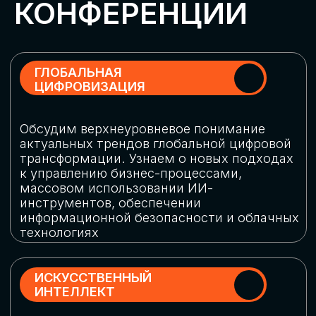
Обменяемся опытом, какие ИИ-решения
в маркетинге и продажах наиболее
востребованы, какие аналитические
платформы и сервисы управления
рекламными кампаниями показывают
наибольшую эффективность
ИНДУСТРИАЛЬНАЯ
РОБОТИЗАЦИЯ
Узнаем, в каких отраслях ИИ
«материализуется», какие роботы
решают сложные бизнес-задачи, а где
только обсуждают концепции
роботизации и потенциальные бюджеты
на тестирование образцов
КИБЕРБЕЗОПАСНОСТЬ
Выясним, как в наши дни уверенно
защищать свой бизнес от киберугроз
нового поколения и не превратить