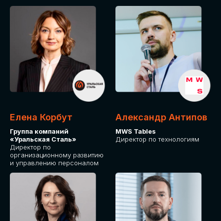
Елена Корбут
Александр Антипов
Группа компаний
MWS Tables
«Уральская Сталь»
Директор по технологиям
Директор по
организационному развитию
и управлению персоналом
СТАТЬ
СПИКЕРОМ
IT Solutions for Business