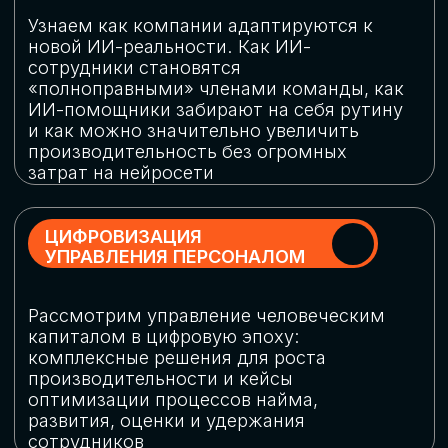
обеспечение кибербезопасности в
огромную статью затрат
ОБЛАЧНЫЕ ТЕХНОЛОГИИ
Подискутируем, какие облачные решения
существуют на рынке и почему
использование мультиоблачных моделей
не только снижает затраты, но и
становится ключевым элементом
«пересборки» бизнес-моделей
СКАЧАТЬ
ПРОГРАММУ
КОНФЕРЕНЦИИ
Оставьте заявку, мы направим вам