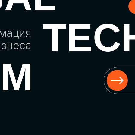
TEC
рмация
изнеса
UM