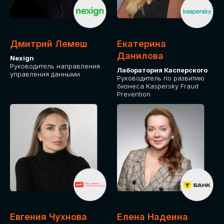
ДЛЯ ОПЛАТЫ БИЛЕТОВ
ОТ ФИЗИЧЕСКОГО ЛИЦА
Дмитрий Лемеш
Екатерина
Оплата через сервис Timepad
Данилова
Nexign
Руководитель направления
Лаборатория Касперского
управления данными
ПРИОБРЕСТИ БИЛЕТ
Руководитель по развитию
бизнеса Kaspersky Fraud
Prevention
Евгения Чухнова
Елена Надеина