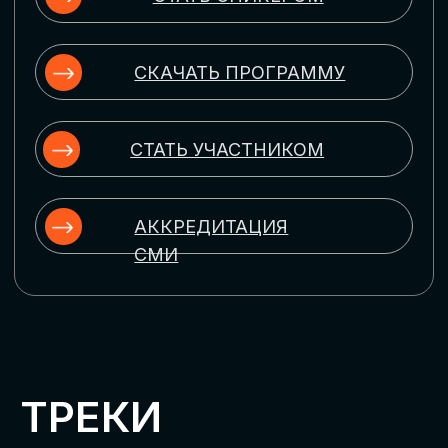
ЦИФРОВИЗАЦИЯ
УПРАВЛЕНИЯ ПЕРСОНАЛОМ
Рассмотрим управление человеческим
капиталом в цифровую эпоху:
комплексные решения для роста
производительности и кейсы
оптимизации процессов найма,
развития, оценки и удержания
сотрудников
ЦИФРОВИЗАЦИЯ
КЛИЕНТСКОГО СЕРВИСА
Разберем кейсы в сфере цифровизации
сопровождения клиентского пути,
включая применение CRM-систем, чат-
ботов, голосовых помощников и
различных аналитических инструментов
ЦИФРОВИЗАЦИЯ
МАРКЕТИНГА И ПРОДАЖ