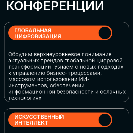
Обменяемся опытом, какие ИИ-решения
в маркетинге и продажах наиболее
востребованы, какие аналитические
платформы и сервисы управления
рекламными кампаниями показывают
наибольшую эффективность
ИНДУСТРИАЛЬНАЯ
РОБОТИЗАЦИЯ
Узнаем, в каких отраслях ИИ
«материализуется», какие роботы
решают сложные бизнес-задачи, а где
только обсуждают концепции
роботизации и потенциальные бюджеты
на тестирование образцов
КИБЕРБЕЗОПАСНОСТЬ
Выясним, как в наши дни уверенно
защищать свой бизнес от киберугроз
нового поколения и не превратить