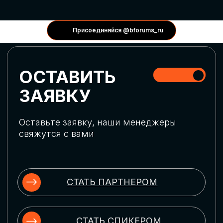
КОНФЕРЕНЦИИ
Присоединяйся @bforums_ru
ГЛОБАЛЬНАЯ
ЦИФРОВИЗАЦИЯ
Обсудим верхнеуровневое понимание
актуальных трендов глобальной цифровой
трансформации. Узнаем о новых подходах
к управлению бизнес-процессами,
массовом использовании ИИ-
инструментов, обеспечении
информационной безопасности и облачных
технологиях
ИСКУССТВЕННЫЙ
ИНТЕЛЛЕКТ
Узнаем как компании адаптируются к
новой ИИ-реальности. Как ИИ-
сотрудники становятся
«полноправными» членами команды, как
ИИ-помощники забирают на себя рутину
и как можно значительно увеличить
производительность без огромных
затрат на нейросети