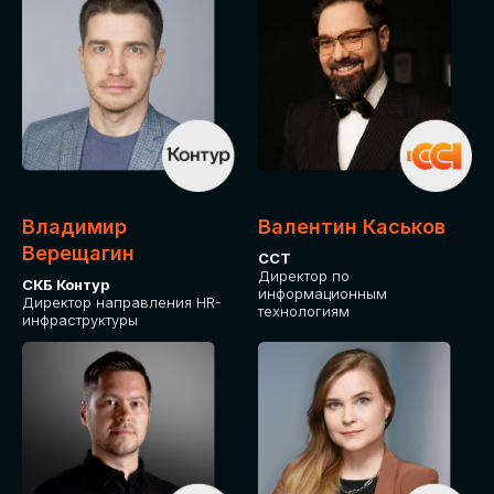
Владимир
Валентин Каськов
Верещагин
ССТ
Директор по
СКБ Контур
информационным
Директор направления HR-
технологиям
инфраструктуры