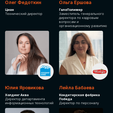
Олег Федоткин
Ольга Ершова
Циан
ГалоПолимер
Технический директор
Заместитель генерального
директора по кадровым
вопросам и
организационному развитию
Юлия Яровикова
Лейла Бабаева
Холдинг Аква
Кондитерская фабрика
Директор департамента
Победа
информационных технологий
Директор по персоналу