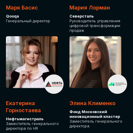
Марк Басис
Мария Лорман
Qooqa
Северсталь
Генеральный директор
Руководитель управления
цифровой трансформации
продаж
СТАНЬТЕ
ЭКСПОНЕНТОМ
IT Solutions for Business
Приглашаем стать партнером GLOBAL
Екатерина
Элина Клименко
TECH FORUM и презентовать ваши
Горностаева
Фонд Московский
решения целевой аудитории. Будем
инновационный кластер
рады сотрудничеству!
Нефтьмагистраль
Заместитель генерального
Заместитель генерального
директора
директора по HR