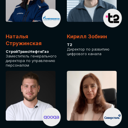
Приглашаем стать спикером GLOBAL
TECH FORUM и поделиться своим
опытом и экспертизой. Будем рады
сотрудничеству!
Наталья
Кирилл Зобнин
СТАТЬ СПИКЕРОМ
Стружинская
Т2
Директор по развитию
СтройТрансНефтеГаз
цифрового канала
Заместитель генерального
директора по управлению
персоналом
СРЕДИ ПАРТНЕРОВ
МЕРОПРИЯТИЯ