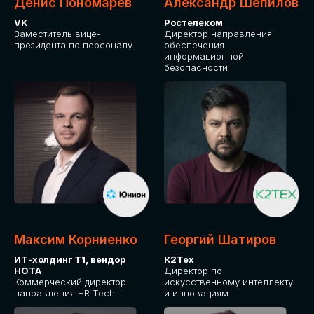
Денис Пономарев
Александр Шепилов
VK
Ростелеком
Заместитель вице-
Директор направления
президента по персоналу
обеспечения
информационной
безопасности
Какие направления для вас более актуальны?
GLOBAL TECH
HR TECH
MARKETING & SALES TECH
CX TECH
Я согласен с
политикой конфиденциальности
Максим Корниенко
Георгий Шатиров
ИТ-холдинг Т1, вендор
К2Тех
НОТА
Директор по
ОТПРАВИТЬ
Коммерческий директор
искусственному интеллекту
направления HR Tech
и инновациям