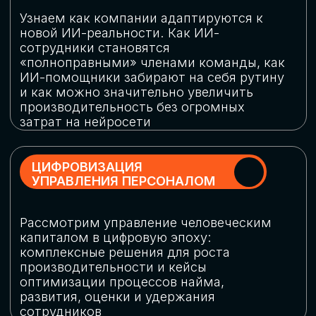
обеспечение кибербезопасности в
огромную статью затрат
ОБЛАЧНЫЕ ТЕХНОЛОГИИ
Подискутируем, какие облачные решения
существуют на рынке и почему
использование мультиоблачных моделей
не только снижает затраты, но и
становится ключевым элементом
«пересборки» бизнес-моделей
СКАЧАТЬ
ПРОГРАММУ
КОНФЕРЕНЦИИ
Оставьте заявку, мы направим вам