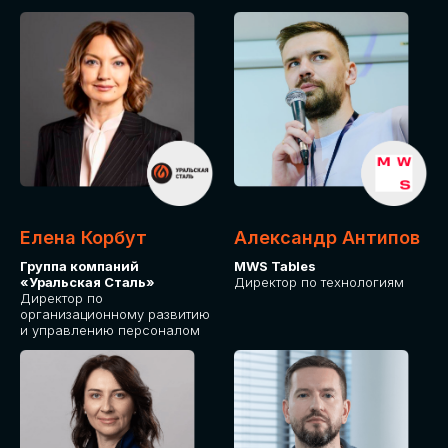
Елена Корбут
Александр Антипов
Группа компаний
MWS Tables
«Уральская Сталь»
Директор по технологиям
Директор по
организационному развитию
и управлению персоналом
СТАТЬ
СПИКЕРОМ
IT Solutions for Business