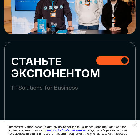
СКАЧАТЬ ПРОГРАММУ
СТАТЬ УЧАСТНИКОМ
АККРЕДИТАЦИЯ
СМИ
Продолжая использовать сайт, вы даете согласие на использование нами файлов
cookie, в соответствии с
политикой обработки данных
, с целью сбора статистики
посещаемости сайта и персонализации предложений с учетом ваших интересов.