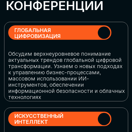
Обменяемся опытом, какие ИИ-решения
в маркетинге и продажах наиболее
востребованы, какие аналитические
платформы и сервисы управления
рекламными кампаниями показывают
наибольшую эффективность
ИНДУСТРИАЛЬНАЯ
РОБОТИЗАЦИЯ
Узнаем, в каких отраслях ИИ
«материализуется», какие роботы
решают сложные бизнес-задачи, а где
только обсуждают концепции
роботизации и потенциальные бюджеты
на тестирование образцов
КИБЕРБЕЗОПАСНОСТЬ
Выясним, как в наши дни уверенно
защищать свой бизнес от киберугроз
нового поколения и не превратить