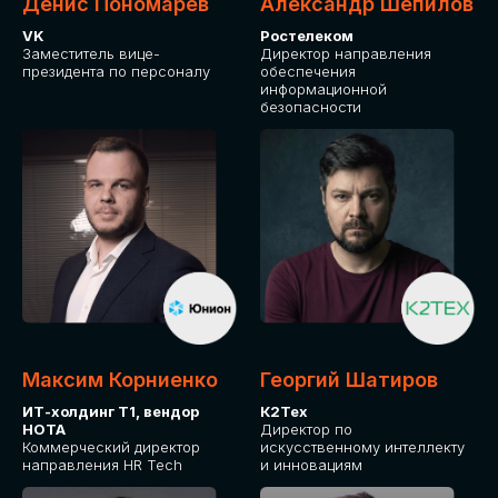
Денис Пономарев
Александр Шепилов
VK
Ростелеком
Заместитель вице-
Директор направления
президента по персоналу
обеспечения
информационной
безопасности
Максим Корниенко
Георгий Шатиров
ИТ-холдинг Т1, вендор
К2Тех
НОТА
Директор по
Коммерческий директор
искусственному интеллекту
направления HR Tech
и инновациям