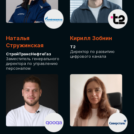
Приглашаем стать спикером GLOBAL
TECH FORUM и поделиться своим
опытом и экспертизой. Будем рады
сотрудничеству!
Наталья
Кирилл Зобнин
СТАТЬ СПИКЕРОМ
Стружинская
Т2
Директор по развитию
СтройТрансНефтеГаз
цифрового канала
Заместитель генерального
директора по управлению
персоналом
СРЕДИ ПАРТНЕРОВ
МЕРОПРИЯТИЯ