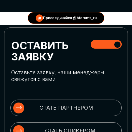
КОНФЕРЕНЦИИ
Присоединяйся @bforums_ru
ГЛОБАЛЬНАЯ
ЦИФРОВИЗАЦИЯ
Обсудим верхнеуровневое понимание
актуальных трендов глобальной цифровой
трансформации. Узнаем о новых подходах
к управлению бизнес-процессами,
массовом использовании ИИ-
инструментов, обеспечении
информационной безопасности и облачных
технологиях
ИСКУССТВЕННЫЙ
ИНТЕЛЛЕКТ
Узнаем как компании адаптируются к
новой ИИ-реальности. Как ИИ-
сотрудники становятся
«полноправными» членами команды, как
ИИ-помощники забирают на себя рутину
и как можно значительно увеличить
производительность без огромных
затрат на нейросети