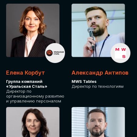
Елена Корбут
Александр Антипов
Группа компаний
MWS Tables
«Уральская Сталь»
Директор по технологиям
Директор по
организационному развитию
и управлению персоналом
СТАТЬ
СПИКЕРОМ
IT Solutions for Business