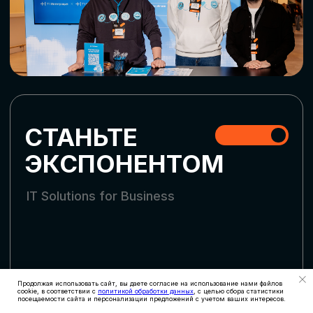
СКАЧАТЬ ПРОГРАММУ
СТАТЬ УЧАСТНИКОМ
АККРЕДИТАЦИЯ
СМИ
Продолжая использовать сайт, вы даете согласие на использование нами файлов
cookie, в соответствии с
политикой обработки данных
, с целью сбора статистики
посещаемости сайта и персонализации предложений с учетом ваших интересов.