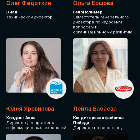
Олег Федоткин
Ольга Ершова
Циан
ГалоПолимер
Технический директор
Заместитель генерального
директора по кадровым
вопросам и
организационному развитию
Юлия Яровикова
Лейла Бабаева
Холдинг Аква
Кондитерская фабрика
Директор департамента
Победа
информационных технологий
Директор по персоналу