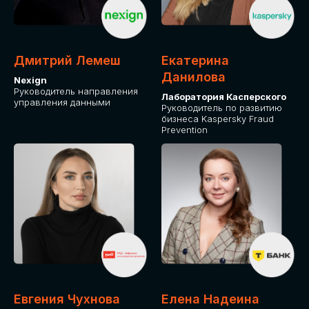
ДЛЯ ОПЛАТЫ БИЛЕТОВ
ОТ ФИЗИЧЕСКОГО ЛИЦА
Дмитрий Лемеш
Екатерина
Оплата через сервис Timepad
Данилова
Nexign
Руководитель направления
Лаборатория Касперского
управления данными
ПРИОБРЕСТИ БИЛЕТ
Руководитель по развитию
бизнеса Kaspersky Fraud
Prevention
Евгения Чухнова
Елена Надеина