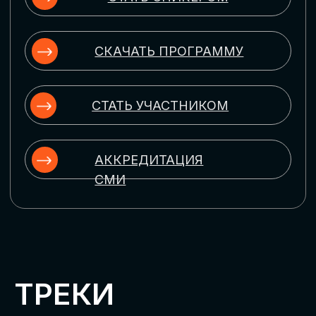
ЦИФРОВИЗАЦИЯ
УПРАВЛЕНИЯ ПЕРСОНАЛОМ
Рассмотрим управление человеческим
капиталом в цифровую эпоху:
комплексные решения для роста
производительности и кейсы
оптимизации процессов найма,
развития, оценки и удержания
сотрудников
ЦИФРОВИЗАЦИЯ
КЛИЕНТСКОГО СЕРВИСА
Разберем кейсы в сфере цифровизации
сопровождения клиентского пути,
включая применение CRM-систем, чат-
ботов, голосовых помощников и
различных аналитических инструментов
ЦИФРОВИЗАЦИЯ
МАРКЕТИНГА И ПРОДАЖ