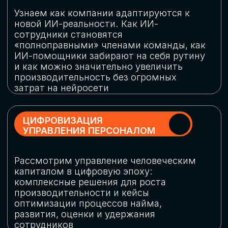
обеспечение кибербезопасности в
огромную статью затрат
ОБЛАЧНЫЕ ТЕХНОЛОГИИ
Подискутируем, какие облачные решения
существуют на рынке и почему
использование мультиоблачных моделей
не только снижает затраты, но и
становится ключевым элементом
«пересборки» бизнес-моделей
СКАЧАТЬ
ПРОГРАММУ
КОНФЕРЕНЦИИ
Оставьте заявку, мы направим вам