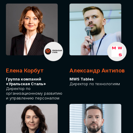
Елена Корбут
Александр Антипов
Группа компаний
MWS Tables
«Уральская Сталь»
Директор по технологиям
Директор по
организационному развитию
и управлению персоналом
СТАТЬ
СПИКЕРОМ
IT Solutions for Business