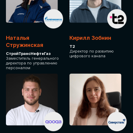
Приглашаем стать спикером GLOBAL
TECH FORUM и поделиться своим
опытом и экспертизой. Будем рады
сотрудничеству!
Наталья
Кирилл Зобнин
СТАТЬ СПИКЕРОМ
Стружинская
Т2
Директор по развитию
СтройТрансНефтеГаз
цифрового канала
Заместитель генерального
директора по управлению
персоналом
СРЕДИ ПАРТНЕРОВ
МЕРОПРИЯТИЯ