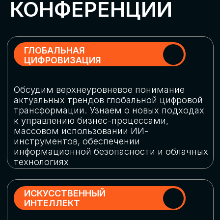
Обменяемся опытом, какие ИИ-решения
в маркетинге и продажах наиболее
востребованы, какие аналитические
платформы и сервисы управления
рекламными кампаниями показывают
наибольшую эффективность
ИНДУСТРИАЛЬНАЯ
РОБОТИЗАЦИЯ
Узнаем, в каких отраслях ИИ
«материализуется», какие роботы
решают сложные бизнес-задачи, а где
только обсуждают концепции
роботизации и потенциальные бюджеты
на тестирование образцов
КИБЕРБЕЗОПАСНОСТЬ
Выясним, как в наши дни уверенно
защищать свой бизнес от киберугроз
нового поколения и не превратить