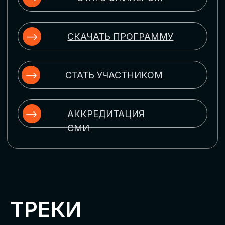
ЦИФРОВИЗАЦИЯ
УПРАВЛЕНИЯ ПЕРСОНАЛОМ
Рассмотрим управление человеческим
капиталом в цифровую эпоху:
комплексные решения для роста
производительности и кейсы
оптимизации процессов найма,
развития, оценки и удержания
сотрудников
ЦИФРОВИЗАЦИЯ
КЛИЕНТСКОГО СЕРВИСА
Разберем кейсы в сфере цифровизации
сопровождения клиентского пути,
включая применение CRM-систем, чат-
ботов, голосовых помощников и
различных аналитических инструментов
ЦИФРОВИЗАЦИЯ
МАРКЕТИНГА И ПРОДАЖ