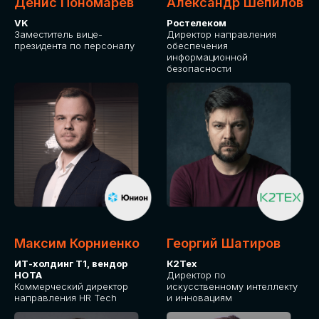
Денис Пономарев
Александр Шепилов
VK
Ростелеком
Заместитель вице-
Директор направления
президента по персоналу
обеспечения
информационной
безопасности
Максим Корниенко
Георгий Шатиров
ИТ-холдинг Т1, вендор
К2Тех
НОТА
Директор по
Коммерческий директор
искусственному интеллекту
направления HR Tech
и инновациям