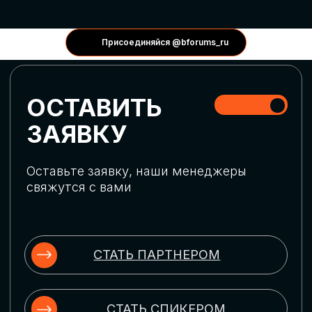
КОНФЕРЕНЦИИ
Присоединяйся @bforums_ru
ГЛОБАЛЬНАЯ
ЦИФРОВИЗАЦИЯ
Обсудим верхнеуровневое понимание
актуальных трендов глобальной цифровой
трансформации. Узнаем о новых подходах
к управлению бизнес-процессами,
массовом использовании ИИ-
инструментов, обеспечении
информационной безопасности и облачных
технологиях
ИСКУССТВЕННЫЙ
ИНТЕЛЛЕКТ
Узнаем как компании адаптируются к
новой ИИ-реальности. Как ИИ-
сотрудники становятся
«полноправными» членами команды, как
ИИ-помощники забирают на себя рутину
и как можно значительно увеличить
производительность без огромных
затрат на нейросети