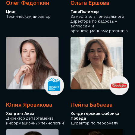
Олег Федоткин
Ольга Ершова
Циан
ГалоПолимер
Технический директор
Заместитель генерального
директора по кадровым
вопросам и
организационному развитию
Юлия Яровикова
Лейла Бабаева
Холдинг Аква
Кондитерская фабрика
Директор департамента
Победа
информационных технологий
Директор по персоналу