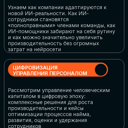
обеспечение кибербезопасности в
огромную статью затрат
ОБЛАЧНЫЕ ТЕХНОЛОГИИ
Подискутируем, какие облачные решения
существуют на рынке и почему
использование мультиоблачных моделей
не только снижает затраты, но и
становится ключевым элементом
«пересборки» бизнес-моделей
СКАЧАТЬ
ПРОГРАММУ
КОНФЕРЕНЦИИ
Оставьте заявку, мы направим вам