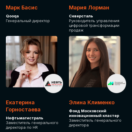
Марк Басис
Мария Лорман
Qooqa
Северсталь
Генеральный директор
Руководитель управления
цифровой трансформации
продаж
СТАНЬТЕ
ЭКСПОНЕНТОМ
IT Solutions for Business
Приглашаем стать партнером GLOBAL
Екатерина
Элина Клименко
TECH FORUM и презентовать ваши
Горностаева
Фонд Московский
решения целевой аудитории. Будем
инновационный кластер
рады сотрудничеству!
Нефтьмагистраль
Заместитель генерального
Заместитель генерального
директора
директора по HR