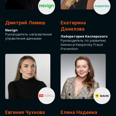
ОТ ФИЗИЧЕСКОГО ЛИЦА
Оплата через сервис Timepad
ПРИОБРЕСТИ БИЛЕТ
Дмитрий Лемеш
Екатерина
Данилова
Nexign
Руководитель направления
Лаборатория Касперского
управления данными
Руководитель по развитию
бизнеса Kaspersky Fraud
Prevention
Евгения Чухнова
Елена Надеина