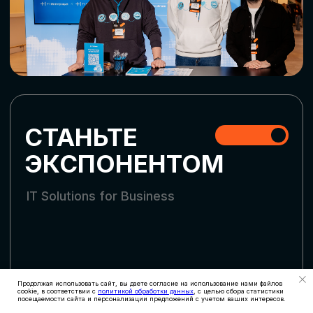
СТАТЬ УЧАСТНИКОМ
АККРЕДИТАЦИЯ
СМИ
Продолжая использовать сайт, вы даете согласие на использование нами файлов
cookie, в соответствии с
политикой обработки данных
, с целью сбора статистики
посещаемости сайта и персонализации предложений с учетом ваших интересов.