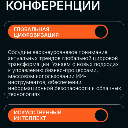
Обменяемся опытом, какие ИИ-решения
в маркетинге и продажах наиболее
востребованы, какие аналитические
платформы и сервисы управления
рекламными кампаниями показывают
наибольшую эффективность
ИНДУСТРИАЛЬНАЯ
РОБОТИЗАЦИЯ
Узнаем, в каких отраслях ИИ
«материализуется», какие роботы
решают сложные бизнес-задачи, а где
только обсуждают концепции
роботизации и потенциальные бюджеты
на тестирование образцов
КИБЕРБЕЗОПАСНОСТЬ
Выясним, как в наши дни уверенно
защищать свой бизнес от киберугроз
нового поколения и не превратить