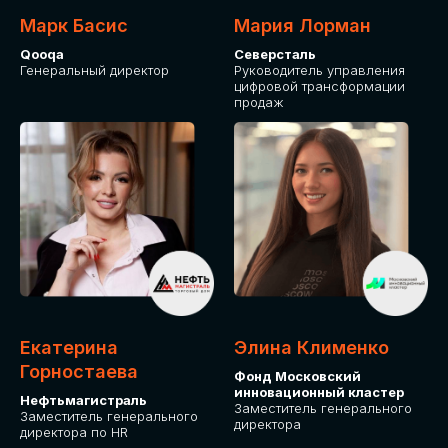
Марк Басис
Мария Лорман
Qooqa
Северсталь
Генеральный директор
Руководитель управления
цифровой трансформации
продаж
СТАНЬТЕ
ЭКСПОНЕНТОМ
IT Solutions for Business
Приглашаем стать партнером GLOBAL
Екатерина
Элина Клименко
TECH FORUM и презентовать ваши
Горностаева
Фонд Московский
решения целевой аудитории. Будем
инновационный кластер
рады сотрудничеству!
Нефтьмагистраль
Заместитель генерального
Заместитель генерального
директора
директора по HR