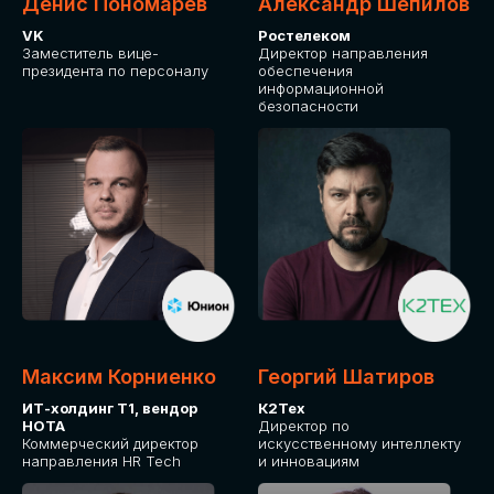
Денис Пономарев
Александр Шепилов
VK
Ростелеком
Заместитель вице-
Директор направления
президента по персоналу
обеспечения
информационной
безопасности
Максим Корниенко
Георгий Шатиров
ИТ-холдинг Т1, вендор
К2Тех
НОТА
Директор по
Коммерческий директор
искусственному интеллекту
направления HR Tech
и инновациям