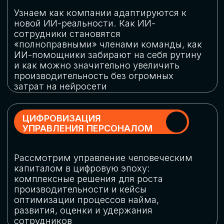
обеспечение кибербезопасности в
огромную статью затрат
ОБЛАЧНЫЕ ТЕХНОЛОГИИ
Подискутируем, какие облачные решения
существуют на рынке и почему
использование мультиоблачных моделей
не только снижает затраты, но и
становится ключевым элементом
«пересборки» бизнес-моделей
СКАЧАТЬ
ПРОГРАММУ
КОНФЕРЕНЦИИ
Оставьте заявку, мы направим вам