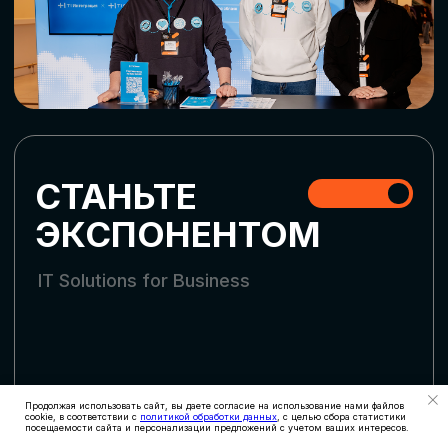
СТАТЬ УЧАСТНИКОМ
АККРЕДИТАЦИЯ
СМИ
Продолжая использовать сайт, вы даете согласие на использование нами файлов
cookie, в соответствии с
политикой обработки данных
, с целью сбора статистики
посещаемости сайта и персонализации предложений с учетом ваших интересов.