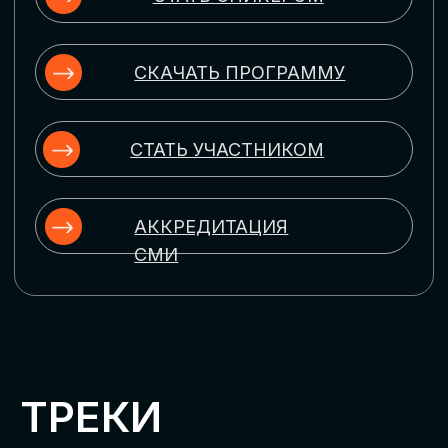
ЦИФРОВИЗАЦИЯ
УПРАВЛЕНИЯ ПЕРСОНАЛОМ
Рассмотрим управление человеческим
капиталом в цифровую эпоху:
комплексные решения для роста
производительности и кейсы
оптимизации процессов найма,
развития, оценки и удержания
сотрудников
ЦИФРОВИЗАЦИЯ
КЛИЕНТСКОГО СЕРВИСА
Разберем кейсы в сфере цифровизации
сопровождения клиентского пути,
включая применение CRM-систем, чат-
ботов, голосовых помощников и
различных аналитических инструментов
ЦИФРОВИЗАЦИЯ
МАРКЕТИНГА И ПРОДАЖ