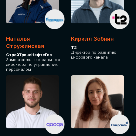
Приглашаем стать спикером GLOBAL
TECH FORUM и поделиться своим
опытом и экспертизой. Будем рады
сотрудничеству!
Наталья
Кирилл Зобнин
СТАТЬ СПИКЕРОМ
Стружинская
Т2
Директор по развитию
СтройТрансНефтеГаз
цифрового канала
Заместитель генерального
директора по управлению
персоналом
СРЕДИ ПАРТНЕРОВ
МЕРОПРИЯТИЯ