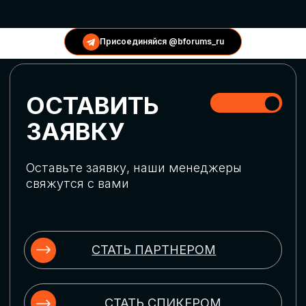
КОНФЕРЕНЦИИ
Присоединяйся @bforums_ru
ГЛОБАЛЬНАЯ
ЦИФРОВИЗАЦИЯ
Обсудим верхнеуровневое понимание
актуальных трендов глобальной цифровой
трансформации. Узнаем о новых подходах
к управлению бизнес-процессами,
массовом использовании ИИ-
инструментов, обеспечении
информационной безопасности и облачных
технологиях
ИСКУССТВЕННЫЙ
ИНТЕЛЛЕКТ
Узнаем как компании адаптируются к
новой ИИ-реальности. Как ИИ-
сотрудники становятся
«полноправными» членами команды, как
ИИ-помощники забирают на себя рутину
и как можно значительно увеличить
производительность без огромных
затрат на нейросети