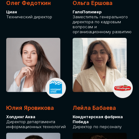
Олег Федоткин
Ольга Ершова
Циан
ГалоПолимер
Технический директор
Заместитель генерального
директора по кадровым
вопросам и
организационному развитию
Юлия Яровикова
Лейла Бабаева
Холдинг Аква
Кондитерская фабрика
Директор департамента
Победа
информационных технологий
Директор по персоналу