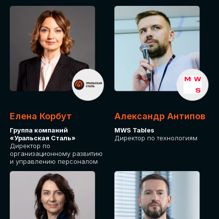
Елена Корбут
Александр Антипов
Группа компаний
MWS Tables
«Уральская Сталь»
Директор по технологиям
Директор по
организационному развитию
и управлению персоналом
СТАТЬ
СПИКЕРОМ
IT Solutions for Business