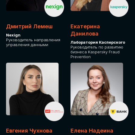
ОТ ФИЗИЧЕСКОГО ЛИЦА
Оплата через сервис Timepad
ПРИОБРЕСТИ БИЛЕТ
Дмитрий Лемеш
Екатерина
Данилова
Nexign
Руководитель направления
Лаборатория Касперского
управления данными
Руководитель по развитию
бизнеса Kaspersky Fraud
Prevention
Евгения Чухнова
Елена Надеина