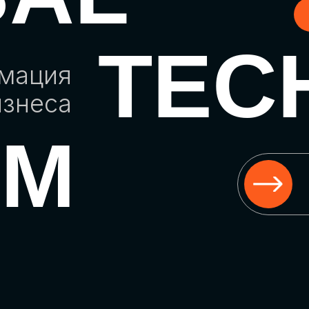
TEC
рмация
изнеса
UM