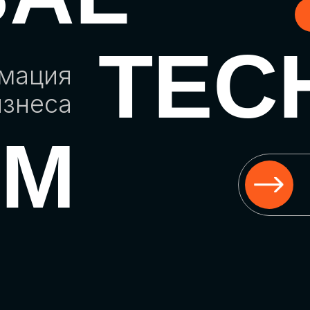
TEC
рмация
изнеса
UM