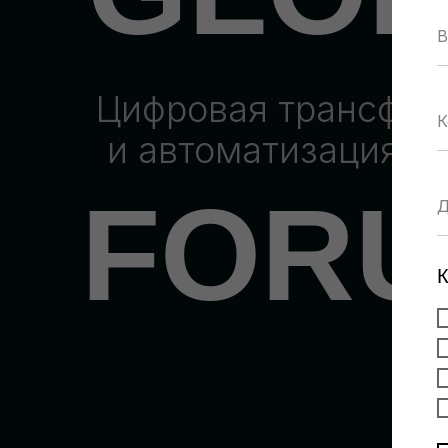
Цифровая трансфо
и автоматизация б
FOR
К