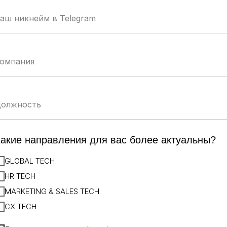
TEC
рмация
изнеса
UM
акие направления для вас более актуальны?
GLOBAL TECH
HR TECH
MARKETING & SALES TECH
CX TECH