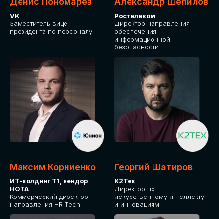
Денис Пономарев
Александр Шепилов
VK
Ростелеком
Заместитель вице-
Директор направления
президента по персоналу
обеспечения
информационной
безопасности
Максим Корниенко
Георгий Шатиров
ИТ-холдинг Т1, вендор
К2Тех
НОТА
Директор по
Коммерческий директор
искусственному интеллекту
направления HR Tech
и инновациям