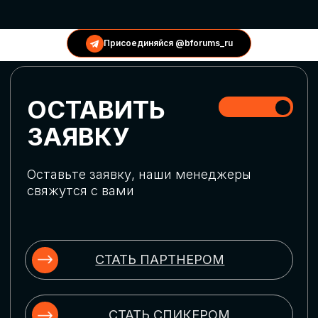
КОНФЕРЕНЦИИ
Присоединяйся @bforums_ru
ГЛОБАЛЬНАЯ
ЦИФРОВИЗАЦИЯ
Обсудим верхнеуровневое понимание
актуальных трендов глобальной цифровой
трансформации. Узнаем о новых подходах
к управлению бизнес-процессами,
массовом использовании ИИ-
инструментов, обеспечении
информационной безопасности и облачных
технологиях
ИСКУССТВЕННЫЙ
ИНТЕЛЛЕКТ
Узнаем как компании адаптируются к
новой ИИ-реальности. Как ИИ-
сотрудники становятся
«полноправными» членами команды, как
ИИ-помощники забирают на себя рутину
и как можно значительно увеличить
производительность без огромных
затрат на нейросети