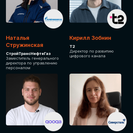
Приглашаем стать спикером GLOBAL
TECH FORUM и поделиться своим
опытом и экспертизой. Будем рады
сотрудничеству!
Наталья
Кирилл Зобнин
СТАТЬ СПИКЕРОМ
Стружинская
Т2
Директор по развитию
СтройТрансНефтеГаз
цифрового канала
Заместитель генерального
директора по управлению
персоналом
СРЕДИ ПАРТНЕРОВ
МЕРОПРИЯТИЯ