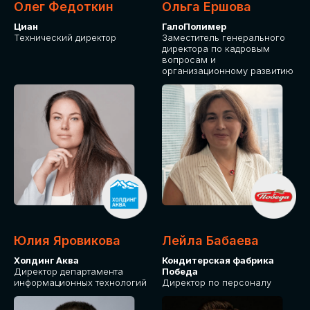
Олег Федоткин
Ольга Ершова
Циан
ГалоПолимер
Технический директор
Заместитель генерального
директора по кадровым
вопросам и
организационному развитию
Юлия Яровикова
Лейла Бабаева
Холдинг Аква
Кондитерская фабрика
Директор департамента
Победа
информационных технологий
Директор по персоналу