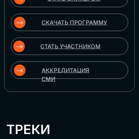
ЦИФРОВИЗАЦИЯ
УПРАВЛЕНИЯ ПЕРСОНАЛОМ
Рассмотрим управление человеческим
капиталом в цифровую эпоху:
комплексные решения для роста
производительности и кейсы
оптимизации процессов найма,
развития, оценки и удержания
сотрудников
ЦИФРОВИЗАЦИЯ
КЛИЕНТСКОГО СЕРВИСА
Разберем кейсы в сфере цифровизации
сопровождения клиентского пути,
включая применение CRM-систем, чат-
ботов, голосовых помощников и
различных аналитических инструментов
ЦИФРОВИЗАЦИЯ
МАРКЕТИНГА И ПРОДАЖ