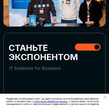
СТАТЬ УЧАСТНИКОМ
АККРЕДИТАЦИЯ
СМИ
Продолжая использовать сайт, вы даете согласие на использование нами файлов
cookie, в соответствии с
политикой обработки данных
, с целью сбора статистики
посещаемости сайта и персонализации предложений с учетом ваших интересов.