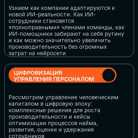
обеспечение кибербезопасности в
огромную статью затрат
ОБЛАЧНЫЕ ТЕХНОЛОГИИ
Подискутируем, какие облачные решения
существуют на рынке и почему
использование мультиоблачных моделей
не только снижает затраты, но и
становится ключевым элементом
«пересборки» бизнес-моделей
СКАЧАТЬ
ПРОГРАММУ
КОНФЕРЕНЦИИ
Оставьте заявку, мы направим вам