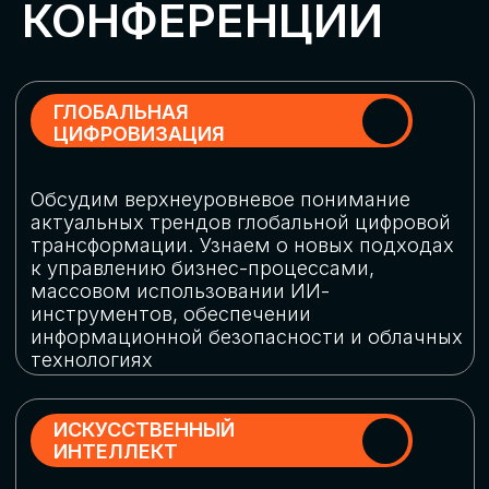
Обменяемся опытом, какие ИИ-решения
в маркетинге и продажах наиболее
востребованы, какие аналитические
платформы и сервисы управления
рекламными кампаниями показывают
наибольшую эффективность
ИНДУСТРИАЛЬНАЯ
РОБОТИЗАЦИЯ
Узнаем, в каких отраслях ИИ
«материализуется», какие роботы
решают сложные бизнес-задачи, а где
только обсуждают концепции
роботизации и потенциальные бюджеты
на тестирование образцов
КИБЕРБЕЗОПАСНОСТЬ
Выясним, как в наши дни уверенно
защищать свой бизнес от киберугроз
нового поколения и не превратить