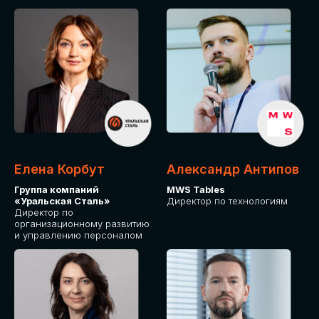
Елена Корбут
Александр Антипов
Группа компаний
MWS Tables
«Уральская Сталь»
Директор по технологиям
Директор по
организационному развитию
и управлению персоналом
СТАТЬ
СПИКЕРОМ
IT Solutions for Business