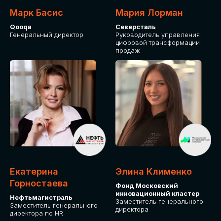
Марк Басис
Мария Лорман
Qooqa
Северсталь
Генеральный директор
Руководитель управления
цифровой трансформации
продаж
СТАНЬТЕ
ЭКСПОНЕНТОМ
IT Solutions for Business
Приглашаем стать партнером GLOBAL
Екатерина
Элина Клименко
TECH FORUM и презентовать ваши
Горностаева
Фонд Московский
решения целевой аудитории. Будем
инновационный кластер
рады сотрудничеству!
Нефтьмагистраль
Заместитель генерального
Заместитель генерального
директора
директора по HR