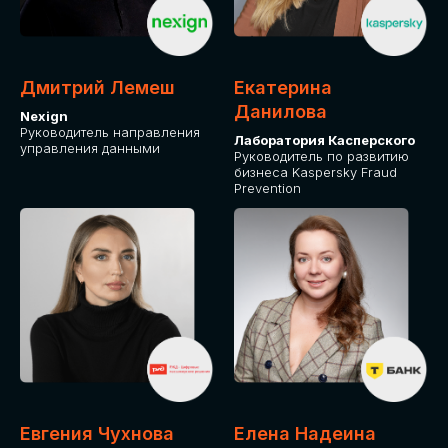
ОТ ФИЗИЧЕСКОГО ЛИЦА
Оплата через сервис Timepad
ПРИОБРЕСТИ БИЛЕТ
Дмитрий Лемеш
Екатерина
Данилова
Nexign
Руководитель направления
Лаборатория Касперского
управления данными
Руководитель по развитию
бизнеса Kaspersky Fraud
Prevention
Евгения Чухнова
Елена Надеина