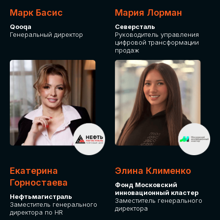
Марк Басис
Мария Лорман
Qooqa
Северсталь
Генеральный директор
Руководитель управления
цифровой трансформации
продаж
СТАНЬТЕ
ЭКСПОНЕНТОМ
IT Solutions for Business
Приглашаем стать партнером GLOBAL
Екатерина
Элина Клименко
TECH FORUM и презентовать ваши
Горностаева
Фонд Московский
решения целевой аудитории. Будем
инновационный кластер
рады сотрудничеству!
Нефтьмагистраль
Заместитель генерального
Заместитель генерального
директора
директора по HR