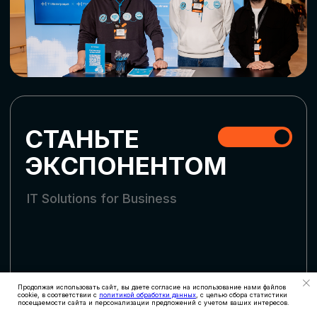
СТАТЬ УЧАСТНИКОМ
АККРЕДИТАЦИЯ
СМИ
Продолжая использовать сайт, вы даете согласие на использование нами файлов
cookie, в соответствии с
политикой обработки данных
, с целью сбора статистики
посещаемости сайта и персонализации предложений с учетом ваших интересов.