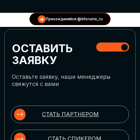
КОНФЕРЕНЦИИ
Присоединяйся @bforums_ru
ГЛОБАЛЬНАЯ
ЦИФРОВИЗАЦИЯ
Обсудим верхнеуровневое понимание
актуальных трендов глобальной цифровой
трансформации. Узнаем о новых подходах
к управлению бизнес-процессами,
массовом использовании ИИ-
инструментов, обеспечении
информационной безопасности и облачных
технологиях
ИСКУССТВЕННЫЙ
ИНТЕЛЛЕКТ
Узнаем как компании адаптируются к
новой ИИ-реальности. Как ИИ-
сотрудники становятся
«полноправными» членами команды, как
ИИ-помощники забирают на себя рутину
и как можно значительно увеличить
производительность без огромных
затрат на нейросети