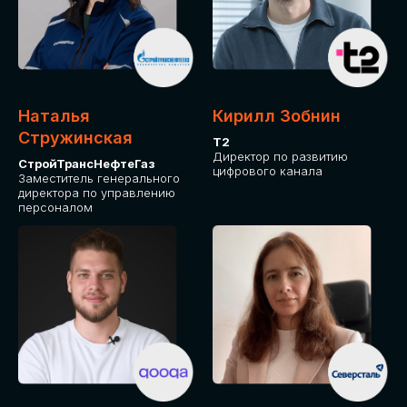
Приглашаем стать спикером GLOBAL
TECH FORUM и поделиться своим
опытом и экспертизой. Будем рады
сотрудничеству!
Наталья
Кирилл Зобнин
СТАТЬ СПИКЕРОМ
Стружинская
Т2
Директор по развитию
СтройТрансНефтеГаз
цифрового канала
Заместитель генерального
директора по управлению
персоналом
СРЕДИ ПАРТНЕРОВ
МЕРОПРИЯТИЯ