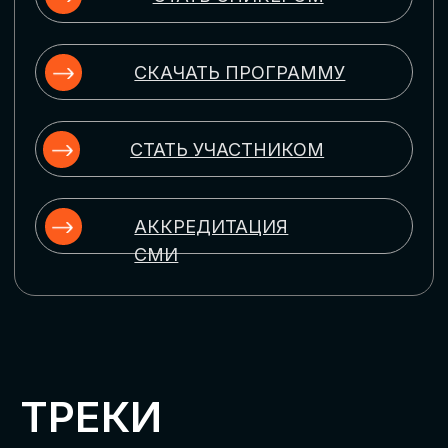
ЦИФРОВИЗАЦИЯ
УПРАВЛЕНИЯ ПЕРСОНАЛОМ
Рассмотрим управление человеческим
капиталом в цифровую эпоху:
комплексные решения для роста
производительности и кейсы
оптимизации процессов найма,
развития, оценки и удержания
сотрудников
ЦИФРОВИЗАЦИЯ
КЛИЕНТСКОГО СЕРВИСА
Разберем кейсы в сфере цифровизации
сопровождения клиентского пути,
включая применение CRM-систем, чат-
ботов, голосовых помощников и
различных аналитических инструментов
ЦИФРОВИЗАЦИЯ
МАРКЕТИНГА И ПРОДАЖ