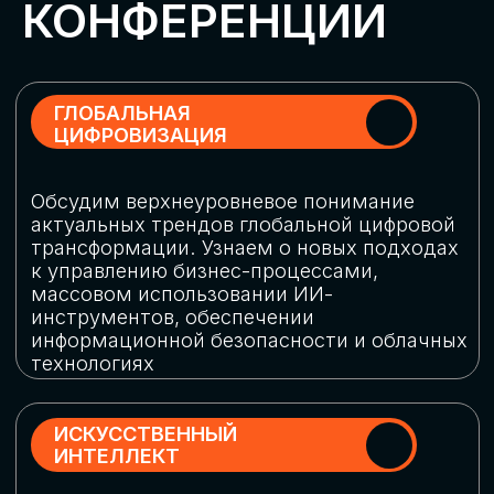
Обменяемся опытом, какие ИИ-решения
в маркетинге и продажах наиболее
востребованы, какие аналитические
платформы и сервисы управления
рекламными кампаниями показывают
наибольшую эффективность
ИНДУСТРИАЛЬНАЯ
РОБОТИЗАЦИЯ
Узнаем, в каких отраслях ИИ
«материализуется», какие роботы
решают сложные бизнес-задачи, а где
только обсуждают концепции
роботизации и потенциальные бюджеты
на тестирование образцов
КИБЕРБЕЗОПАСНОСТЬ
Выясним, как в наши дни уверенно
защищать свой бизнес от киберугроз
нового поколения и не превратить