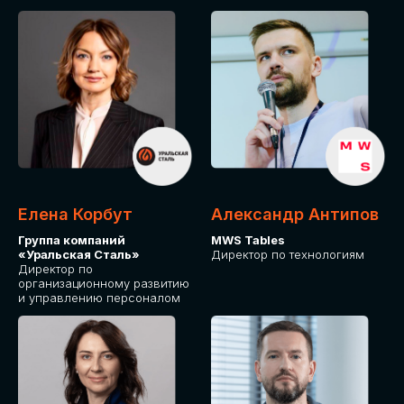
Елена Корбут
Александр Антипов
Группа компаний
MWS Tables
«Уральская Сталь»
Директор по технологиям
Директор по
организационному развитию
и управлению персоналом
СТАТЬ
СПИКЕРОМ
IT Solutions for Business