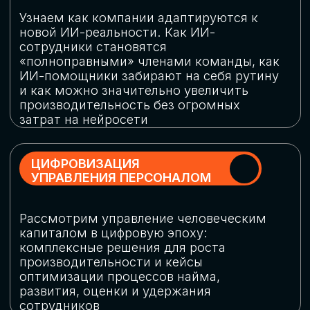
обеспечение кибербезопасности в
огромную статью затрат
ОБЛАЧНЫЕ ТЕХНОЛОГИИ
Подискутируем, какие облачные решения
существуют на рынке и почему
использование мультиоблачных моделей
не только снижает затраты, но и
становится ключевым элементом
«пересборки» бизнес-моделей
СКАЧАТЬ
ПРОГРАММУ
КОНФЕРЕНЦИИ
Оставьте заявку, мы направим вам