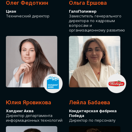
Олег Федоткин
Ольга Ершова
Циан
ГалоПолимер
Технический директор
Заместитель генерального
директора по кадровым
вопросам и
организационному развитию
Юлия Яровикова
Лейла Бабаева
Холдинг Аква
Кондитерская фабрика
Директор департамента
Победа
информационных технологий
Директор по персоналу