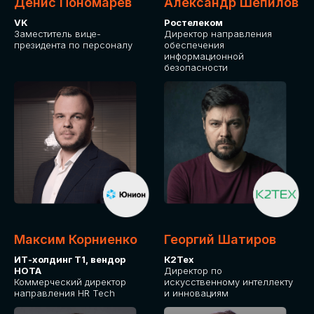
Денис Пономарев
Александр Шепилов
VK
Ростелеком
Заместитель вице-
Директор направления
президента по персоналу
обеспечения
информационной
безопасности
Максим Корниенко
Георгий Шатиров
ИТ-холдинг Т1, вендор
К2Тех
НОТА
Директор по
Коммерческий директор
искусственному интеллекту
направления HR Tech
и инновациям