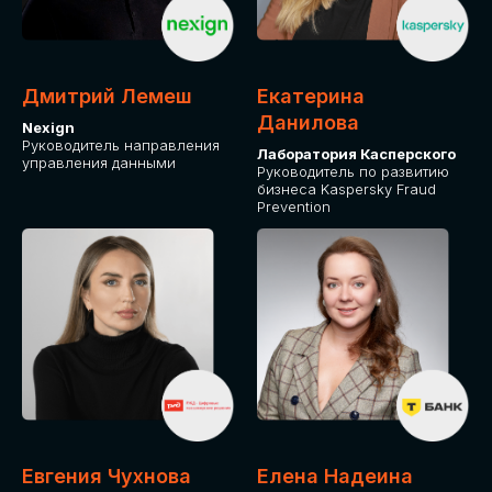
ОТ ФИЗИЧЕСКОГО ЛИЦА
Оплата через сервис Timepad
ПРИОБРЕСТИ БИЛЕТ
Дмитрий Лемеш
Екатерина
Данилова
Nexign
Руководитель направления
Лаборатория Касперского
управления данными
Руководитель по развитию
бизнеса Kaspersky Fraud
Prevention
Евгения Чухнова
Елена Надеина