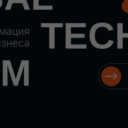
TEC
рмация
изнеса
UM