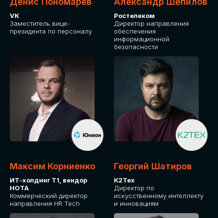
Денис Пономарев
Александр Шепилов
VK
Ростелеком
Заместитель вице-
Директор направления
президента по персоналу
обеспечения
информационной
безопасности
Какие направления для вас более актуальны?
GLOBAL TECH
HR TECH
MARKETING & SALES TECH
CX TECH
Я согласен с
политикой конфиденциальности
Максим Корниенко
Георгий Шатиров
ИТ-холдинг Т1, вендор
К2Тех
НОТА
Директор по
ОТПРАВИТЬ
Коммерческий директор
искусственному интеллекту
направления HR Tech
и инновациям