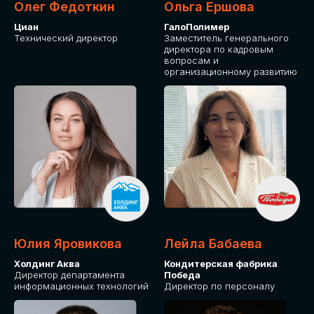
Олег Федоткин
Ольга Ершова
Циан
ГалоПолимер
Технический директор
Заместитель генерального
директора по кадровым
вопросам и
организационному развитию
Юлия Яровикова
Лейла Бабаева
Холдинг Аква
Кондитерская фабрика
Директор департамента
Победа
информационных технологий
Директор по персоналу