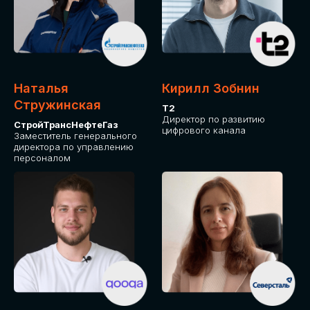
Приглашаем стать спикером GLOBAL
TECH FORUM и поделиться своим
опытом и экспертизой. Будем рады
сотрудничеству!
Наталья
Кирилл Зобнин
СТАТЬ СПИКЕРОМ
Стружинская
Т2
Директор по развитию
СтройТрансНефтеГаз
цифрового канала
Заместитель генерального
директора по управлению
персоналом
СРЕДИ ПАРТНЕРОВ
МЕРОПРИЯТИЯ