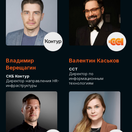
Владимир
Валентин Каськов
Верещагин
ССТ
Директор по
СКБ Контур
информационным
Директор направления HR-
технологиям
инфраструктуры