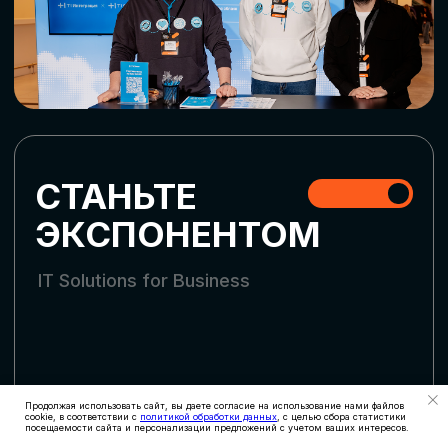
СКАЧАТЬ ПРОГРАММУ
СТАТЬ УЧАСТНИКОМ
АККРЕДИТАЦИЯ
СМИ
Продолжая использовать сайт, вы даете согласие на использование нами файлов
cookie, в соответствии с
политикой обработки данных
, с целью сбора статистики
посещаемости сайта и персонализации предложений с учетом ваших интересов.