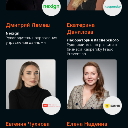
ДЛЯ ОПЛАТЫ БИЛЕТОВ
ОТ ФИЗИЧЕСКОГО ЛИЦА
Дмитрий Лемеш
Екатерина
Оплата через сервис Timepad
Данилова
Nexign
Руководитель направления
Лаборатория Касперского
управления данными
ПРИОБРЕСТИ БИЛЕТ
Руководитель по развитию
бизнеса Kaspersky Fraud
Prevention
Евгения Чухнова
Елена Надеина