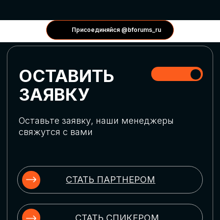
КОНФЕРЕНЦИИ
Присоединяйся @bforums_ru
ГЛОБАЛЬНАЯ
ЦИФРОВИЗАЦИЯ
Обсудим верхнеуровневое понимание
актуальных трендов глобальной цифровой
трансформации. Узнаем о новых подходах
к управлению бизнес-процессами,
массовом использовании ИИ-
инструментов, обеспечении
информационной безопасности и облачных
технологиях
ИСКУССТВЕННЫЙ
ИНТЕЛЛЕКТ
Узнаем как компании адаптируются к
новой ИИ-реальности. Как ИИ-
сотрудники становятся
«полноправными» членами команды, как
ИИ-помощники забирают на себя рутину
и как можно значительно увеличить
производительность без огромных
затрат на нейросети