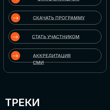
ЦИФРОВИЗАЦИЯ
УПРАВЛЕНИЯ ПЕРСОНАЛОМ
Рассмотрим управление человеческим
капиталом в цифровую эпоху:
комплексные решения для роста
производительности и кейсы
оптимизации процессов найма,
развития, оценки и удержания
сотрудников
ЦИФРОВИЗАЦИЯ
КЛИЕНТСКОГО СЕРВИСА
Разберем кейсы в сфере цифровизации
сопровождения клиентского пути,
включая применение CRM-систем, чат-
ботов, голосовых помощников и
различных аналитических инструментов
ЦИФРОВИЗАЦИЯ
МАРКЕТИНГА И ПРОДАЖ