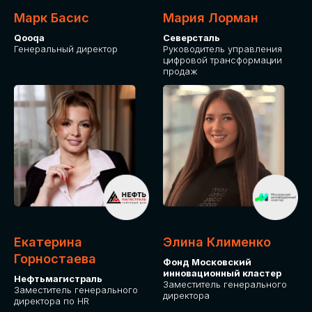
Марк Басис
Мария Лорман
Qooqa
Северсталь
Генеральный директор
Руководитель управления
цифровой трансформации
продаж
СТАНЬТЕ
ЭКСПОНЕНТОМ
IT Solutions for Business
Приглашаем стать партнером GLOBAL
Екатерина
Элина Клименко
TECH FORUM и презентовать ваши
Горностаева
Фонд Московский
решения целевой аудитории. Будем
инновационный кластер
рады сотрудничеству!
Нефтьмагистраль
Заместитель генерального
Заместитель генерального
директора
директора по HR