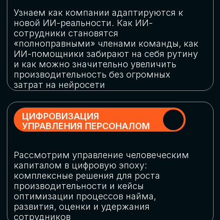
обеспечение кибербезопасности в
огромную статью затрат
ОБЛАЧНЫЕ ТЕХНОЛОГИИ
Подискутируем, какие облачные решения
существуют на рынке и почему
использование мультиоблачных моделей
не только снижает затраты, но и
становится ключевым элементом
«пересборки» бизнес-моделей
СКАЧАТЬ
ПРОГРАММУ
КОНФЕРЕНЦИИ
Оставьте заявку, мы направим вам