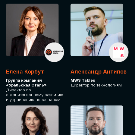
Елена Корбут
Александр Антипов
Группа компаний
MWS Tables
«Уральская Сталь»
Директор по технологиям
Директор по
организационному развитию
и управлению персоналом
СТАТЬ
СПИКЕРОМ
IT Solutions for Business