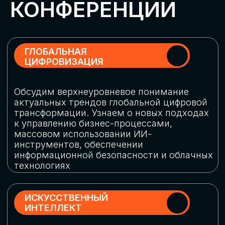
Обменяемся опытом, какие ИИ-решения
в маркетинге и продажах наиболее
востребованы, какие аналитические
платформы и сервисы управления
рекламными кампаниями показывают
наибольшую эффективность
ИНДУСТРИАЛЬНАЯ
РОБОТИЗАЦИЯ
Узнаем, в каких отраслях ИИ
«материализуется», какие роботы
решают сложные бизнес-задачи, а где
только обсуждают концепции
роботизации и потенциальные бюджеты
на тестирование образцов
КИБЕРБЕЗОПАСНОСТЬ
Выясним, как в наши дни уверенно
защищать свой бизнес от киберугроз
нового поколения и не превратить