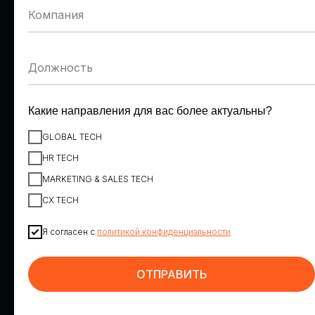
Денис Пономарев
Александр Шепилов
VK
Ростелеком
Заместитель вице-
Директор направления
президента по персоналу
обеспечения
информационной
безопасности
Какие направления для вас более актуальны?
GLOBAL TECH
HR TECH
MARKETING & SALES TECH
CX TECH
Я согласен с
политикой конфиденциальности
Максим Корниенко
Георгий Шатиров
ИТ-холдинг Т1, вендор
К2Тех
НОТА
Директор по
ОТПРАВИТЬ
Коммерческий директор
искусственному интеллекту
направления HR Tech
и инновациям