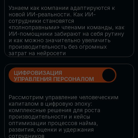
обеспечение кибербезопасности в
огромную статью затрат
ОБЛАЧНЫЕ ТЕХНОЛОГИИ
Подискутируем, какие облачные решения
существуют на рынке и почему
использование мультиоблачных моделей
не только снижает затраты, но и
становится ключевым элементом
«пересборки» бизнес-моделей
СКАЧАТЬ
ПРОГРАММУ
КОНФЕРЕНЦИИ
Оставьте заявку, мы направим вам