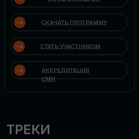
ЦИФРОВИЗАЦИЯ
УПРАВЛЕНИЯ ПЕРСОНАЛОМ
Рассмотрим управление человеческим
капиталом в цифровую эпоху:
комплексные решения для роста
производительности и кейсы
оптимизации процессов найма,
развития, оценки и удержания
сотрудников
ЦИФРОВИЗАЦИЯ
КЛИЕНТСКОГО СЕРВИСА
Разберем кейсы в сфере цифровизации
сопровождения клиентского пути,
включая применение CRM-систем, чат-
ботов, голосовых помощников и
различных аналитических инструментов
ЦИФРОВИЗАЦИЯ
МАРКЕТИНГА И ПРОДАЖ