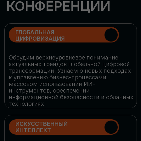
Обменяемся опытом, какие ИИ-решения
в маркетинге и продажах наиболее
востребованы, какие аналитические
платформы и сервисы управления
рекламными кампаниями показывают
наибольшую эффективность
ИНДУСТРИАЛЬНАЯ
РОБОТИЗАЦИЯ
Узнаем, в каких отраслях ИИ
«материализуется», какие роботы
решают сложные бизнес-задачи, а где
только обсуждают концепции
роботизации и потенциальные бюджеты
на тестирование образцов
КИБЕРБЕЗОПАСНОСТЬ
Выясним, как в наши дни уверенно
защищать свой бизнес от киберугроз
нового поколения и не превратить