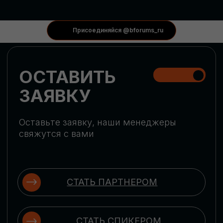
КОНФЕРЕНЦИИ
Присоединяйся @bforums_ru
ГЛОБАЛЬНАЯ
ЦИФРОВИЗАЦИЯ
Обсудим верхнеуровневое понимание
актуальных трендов глобальной цифровой
трансформации. Узнаем о новых подходах
к управлению бизнес-процессами,
массовом использовании ИИ-
инструментов, обеспечении
информационной безопасности и облачных
технологиях
ИСКУССТВЕННЫЙ
ИНТЕЛЛЕКТ
Узнаем как компании адаптируются к
новой ИИ-реальности. Как ИИ-
сотрудники становятся
«полноправными» членами команды, как
ИИ-помощники забирают на себя рутину
и как можно значительно увеличить
производительность без огромных
затрат на нейросети