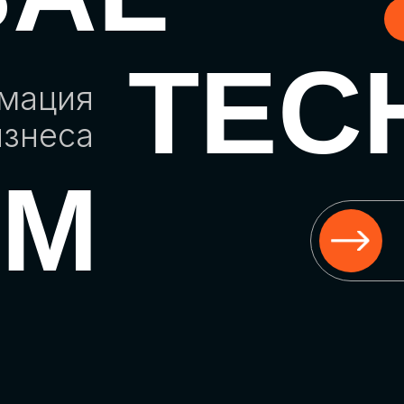
TEC
рмация
изнеса
UM