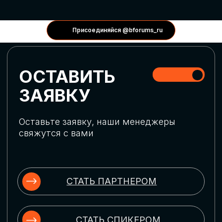
КОНФЕРЕНЦИИ
Присоединяйся @bforums_ru
ГЛОБАЛЬНАЯ
ЦИФРОВИЗАЦИЯ
Обсудим верхнеуровневое понимание
актуальных трендов глобальной цифровой
трансформации. Узнаем о новых подходах
к управлению бизнес-процессами,
массовом использовании ИИ-
инструментов, обеспечении
информационной безопасности и облачных
технологиях
ИСКУССТВЕННЫЙ
ИНТЕЛЛЕКТ
Узнаем как компании адаптируются к
новой ИИ-реальности. Как ИИ-
сотрудники становятся
«полноправными» членами команды, как
ИИ-помощники забирают на себя рутину
и как можно значительно увеличить
производительность без огромных
затрат на нейросети