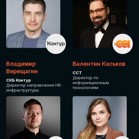
Владимир
Валентин Каськов
Верещагин
ССТ
Директор по
СКБ Контур
информационным
Директор направления HR-
технологиям
инфраструктуры