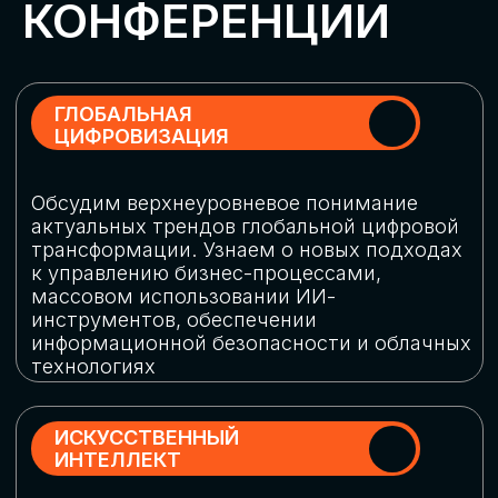
Обменяемся опытом, какие ИИ-решения
в маркетинге и продажах наиболее
востребованы, какие аналитические
платформы и сервисы управления
рекламными кампаниями показывают
наибольшую эффективность
ИНДУСТРИАЛЬНАЯ
РОБОТИЗАЦИЯ
Узнаем, в каких отраслях ИИ
«материализуется», какие роботы
решают сложные бизнес-задачи, а где
только обсуждают концепции
роботизации и потенциальные бюджеты
на тестирование образцов
КИБЕРБЕЗОПАСНОСТЬ
Выясним, как в наши дни уверенно
защищать свой бизнес от киберугроз
нового поколения и не превратить