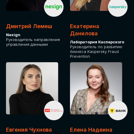
ДЛЯ ОПЛАТЫ БИЛЕТОВ
ОТ ФИЗИЧЕСКОГО ЛИЦА
Дмитрий Лемеш
Екатерина
Оплата через сервис Timepad
Данилова
Nexign
Руководитель направления
Лаборатория Касперского
управления данными
ПРИОБРЕСТИ БИЛЕТ
Руководитель по развитию
бизнеса Kaspersky Fraud
Prevention
Евгения Чухнова
Елена Надеина