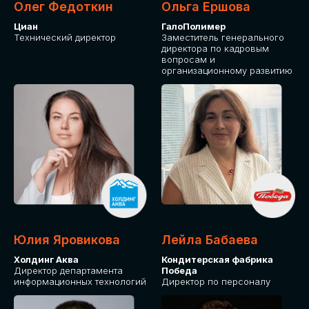
Олег Федоткин
Ольга Ершова
Циан
ГалоПолимер
Технический директор
Заместитель генерального
директора по кадровым
вопросам и
организационному развитию
Юлия Яровикова
Лейла Бабаева
Холдинг Аква
Кондитерская фабрика
Директор департамента
Победа
информационных технологий
Директор по персоналу