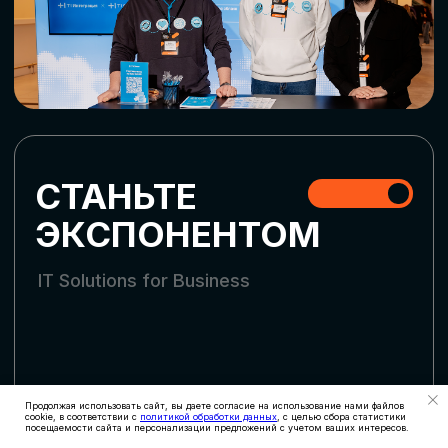
СКАЧАТЬ ПРОГРАММУ
СТАТЬ УЧАСТНИКОМ
АККРЕДИТАЦИЯ
СМИ
Продолжая использовать сайт, вы даете согласие на использование нами файлов
cookie, в соответствии с
политикой обработки данных
, с целью сбора статистики
посещаемости сайта и персонализации предложений с учетом ваших интересов.