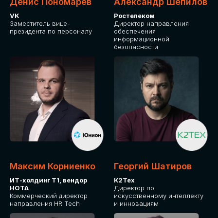
Денис Пономарев
Александр Шепилов
VK
Ростелеком
Заместитель вице-
Директор направления
президента по персоналу
обеспечения
информационной
безопасности
Максим Корниенко
Георгий Шатиров
ИТ-холдинг Т1, вендор
К2Тех
НОТА
Директор по
Коммерческий директор
искусственному интеллекту
направления HR Tech
и инновациям