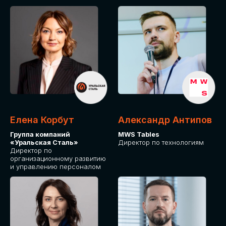
Елена Корбут
Александр Антипов
Группа компаний
MWS Tables
«Уральская Сталь»
Директор по технологиям
Директор по
организационному развитию
и управлению персоналом
СТАТЬ
СПИКЕРОМ
IT Solutions for Business