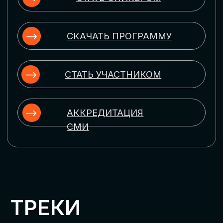
ЦИФРОВИЗАЦИЯ
УПРАВЛЕНИЯ ПЕРСОНАЛОМ
Рассмотрим управление человеческим
капиталом в цифровую эпоху:
комплексные решения для роста
производительности и кейсы
оптимизации процессов найма,
развития, оценки и удержания
сотрудников
ЦИФРОВИЗАЦИЯ
КЛИЕНТСКОГО СЕРВИСА
Разберем кейсы в сфере цифровизации
сопровождения клиентского пути,
включая применение CRM-систем, чат-
ботов, голосовых помощников и
различных аналитических инструментов
ЦИФРОВИЗАЦИЯ
МАРКЕТИНГА И ПРОДАЖ