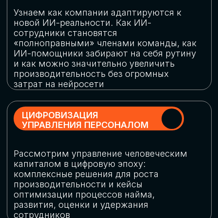
обеспечение кибербезопасности в
огромную статью затрат
ОБЛАЧНЫЕ ТЕХНОЛОГИИ
Подискутируем, какие облачные решения
существуют на рынке и почему
использование мультиоблачных моделей
не только снижает затраты, но и
становится ключевым элементом
«пересборки» бизнес-моделей
СКАЧАТЬ
ПРОГРАММУ
КОНФЕРЕНЦИИ
Оставьте заявку, мы направим вам