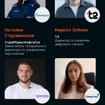
Приглашаем стать спикером GLOBAL
TECH FORUM и поделиться своим
опытом и экспертизой. Будем рады
сотрудничеству!
Наталья
Кирилл Зобнин
СТАТЬ СПИКЕРОМ
Стружинская
Т2
Директор по развитию
СтройТрансНефтеГаз
цифрового канала
Заместитель генерального
директора по управлению
персоналом
СРЕДИ ПАРТНЕРОВ
МЕРОПРИЯТИЯ