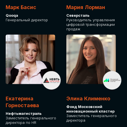
Марк Басис
Мария Лорман
Qooqa
Северсталь
Генеральный директор
Руководитель управления
цифровой трансформации
продаж
СТАНЬТЕ
ЭКСПОНЕНТОМ
IT Solutions for Business
Приглашаем стать партнером GLOBAL
Екатерина
Элина Клименко
TECH FORUM и презентовать ваши
Горностаева
Фонд Московский
решения целевой аудитории. Будем
инновационный кластер
рады сотрудничеству!
Нефтьмагистраль
Заместитель генерального
Заместитель генерального
директора
директора по HR