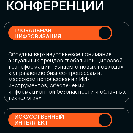
Обменяемся опытом, какие ИИ-решения
в маркетинге и продажах наиболее
востребованы, какие аналитические
платформы и сервисы управления
рекламными кампаниями показывают
наибольшую эффективность
ИНДУСТРИАЛЬНАЯ
РОБОТИЗАЦИЯ
Узнаем, в каких отраслях ИИ
«материализуется», какие роботы
решают сложные бизнес-задачи, а где
только обсуждают концепции
роботизации и потенциальные бюджеты
на тестирование образцов
КИБЕРБЕЗОПАСНОСТЬ
Выясним, как в наши дни уверенно
защищать свой бизнес от киберугроз
нового поколения и не превратить