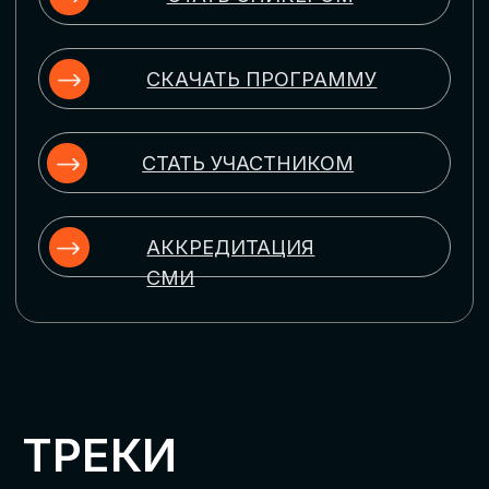
ЦИФРОВИЗАЦИЯ
УПРАВЛЕНИЯ ПЕРСОНАЛОМ
Рассмотрим управление человеческим
капиталом в цифровую эпоху:
комплексные решения для роста
производительности и кейсы
оптимизации процессов найма,
развития, оценки и удержания
сотрудников
ЦИФРОВИЗАЦИЯ
КЛИЕНТСКОГО СЕРВИСА
Разберем кейсы в сфере цифровизации
сопровождения клиентского пути,
включая применение CRM-систем, чат-
ботов, голосовых помощников и
различных аналитических инструментов
ЦИФРОВИЗАЦИЯ
МАРКЕТИНГА И ПРОДАЖ