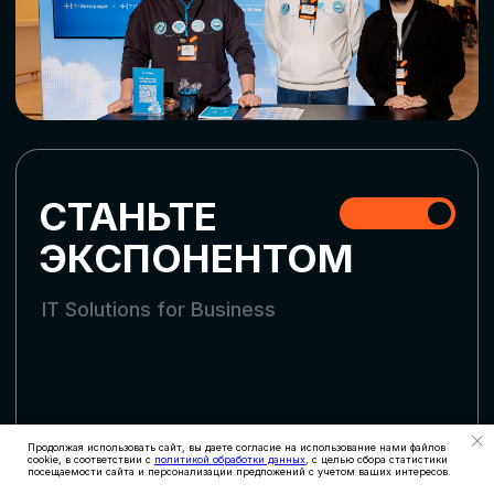
СКАЧАТЬ ПРОГРАММУ
СТАТЬ УЧАСТНИКОМ
АККРЕДИТАЦИЯ
СМИ
Продолжая использовать сайт, вы даете согласие на использование нами файлов
cookie, в соответствии с
политикой обработки данных
, с целью сбора статистики
посещаемости сайта и персонализации предложений с учетом ваших интересов.