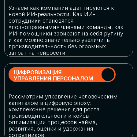
обеспечение кибербезопасности в
огромную статью затрат
ОБЛАЧНЫЕ ТЕХНОЛОГИИ
Подискутируем, какие облачные решения
существуют на рынке и почему
использование мультиоблачных моделей
не только снижает затраты, но и
становится ключевым элементом
«пересборки» бизнес-моделей
СКАЧАТЬ
ПРОГРАММУ
КОНФЕРЕНЦИИ
Оставьте заявку, мы направим вам