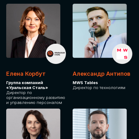
Елена Корбут
Александр Антипов
Группа компаний
MWS Tables
«Уральская Сталь»
Директор по технологиям
Директор по
организационному развитию
и управлению персоналом
СТАТЬ
СПИКЕРОМ
IT Solutions for Business