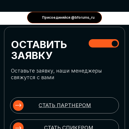
КОНФЕРЕНЦИИ
Присоединяйся @bforums_ru
ГЛОБАЛЬНАЯ
ЦИФРОВИЗАЦИЯ
Обсудим верхнеуровневое понимание
актуальных трендов глобальной цифровой
трансформации. Узнаем о новых подходах
к управлению бизнес-процессами,
массовом использовании ИИ-
инструментов, обеспечении
информационной безопасности и облачных
технологиях
ИСКУССТВЕННЫЙ
ИНТЕЛЛЕКТ
Узнаем как компании адаптируются к
новой ИИ-реальности. Как ИИ-
сотрудники становятся
«полноправными» членами команды, как
ИИ-помощники забирают на себя рутину
и как можно значительно увеличить
производительность без огромных
затрат на нейросети