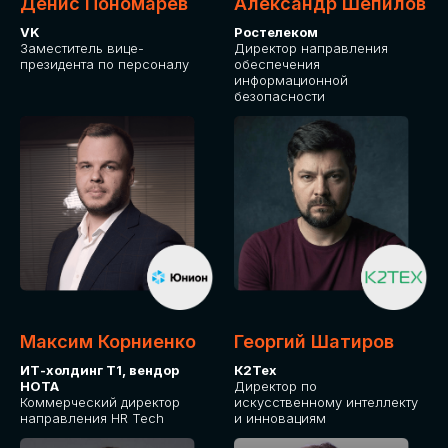
Денис Пономарев
Александр Шепилов
VK
Ростелеком
Заместитель вице-
Директор направления
президента по персоналу
обеспечения
информационной
безопасности
Какие направления для вас более актуальны?
GLOBAL TECH
HR TECH
MARKETING & SALES TECH
CX TECH
Я согласен с
политикой конфиденциальности
Максим Корниенко
Георгий Шатиров
ИТ-холдинг Т1, вендор
К2Тех
НОТА
Директор по
ОТПРАВИТЬ
Коммерческий директор
искусственному интеллекту
направления HR Tech
и инновациям