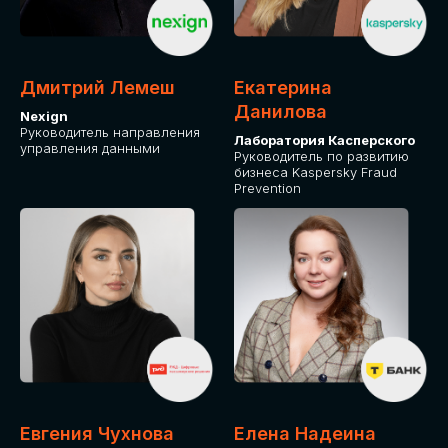
ДЛЯ ОПЛАТЫ БИЛЕТОВ
ОТ ФИЗИЧЕСКОГО ЛИЦА
Дмитрий Лемеш
Екатерина
Оплата через сервис Timepad
Данилова
Nexign
Руководитель направления
Лаборатория Касперского
управления данными
ПРИОБРЕСТИ БИЛЕТ
Руководитель по развитию
бизнеса Kaspersky Fraud
Prevention
Евгения Чухнова
Елена Надеина