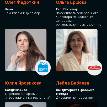
Олег Федоткин
Ольга Ершова
Циан
ГалоПолимер
Технический директор
Заместитель генерального
директора по кадровым
вопросам и
организационному развитию
Юлия Яровикова
Лейла Бабаева
Холдинг Аква
Кондитерская фабрика
Директор департамента
Победа
информационных технологий
Директор по персоналу