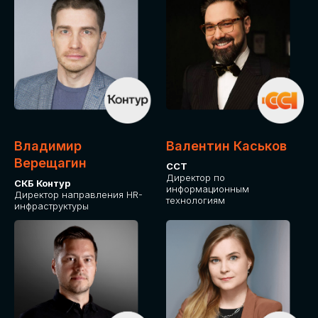
Владимир
Валентин Каськов
Верещагин
ССТ
Директор по
СКБ Контур
информационным
Директор направления HR-
технологиям
инфраструктуры