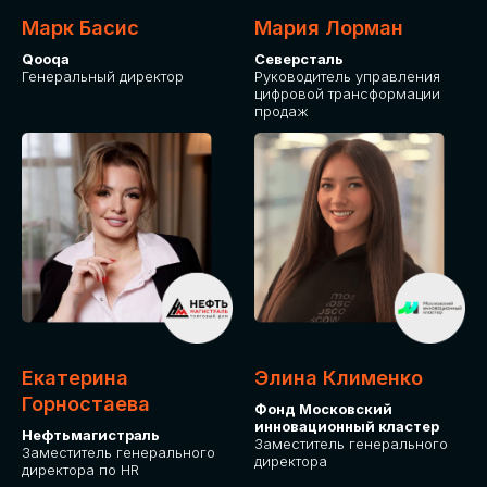
Марк Басис
Мария Лорман
Qooqa
Северсталь
Генеральный директор
Руководитель управления
цифровой трансформации
продаж
СТАНЬТЕ
ЭКСПОНЕНТОМ
IT Solutions for Business
Приглашаем стать партнером GLOBAL
Екатерина
Элина Клименко
TECH FORUM и презентовать ваши
Горностаева
Фонд Московский
решения целевой аудитории. Будем
инновационный кластер
рады сотрудничеству!
Нефтьмагистраль
Заместитель генерального
Заместитель генерального
директора
директора по HR