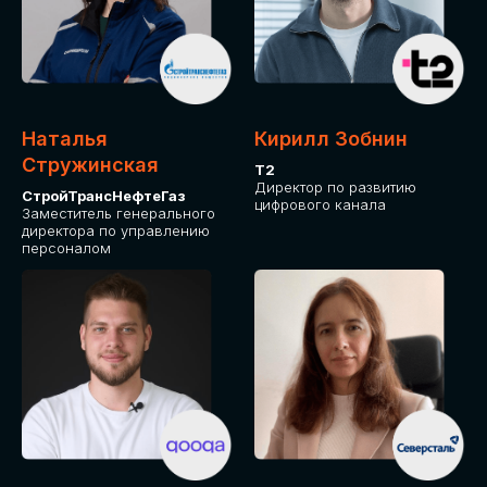
Приглашаем стать спикером GLOBAL
TECH FORUM и поделиться своим
опытом и экспертизой. Будем рады
сотрудничеству!
Наталья
Кирилл Зобнин
СТАТЬ СПИКЕРОМ
Стружинская
Т2
Директор по развитию
СтройТрансНефтеГаз
цифрового канала
Заместитель генерального
директора по управлению
персоналом
СРЕДИ ПАРТНЕРОВ
МЕРОПРИЯТИЯ