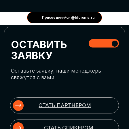
КОНФЕРЕНЦИИ
Присоединяйся @bforums_ru
ГЛОБАЛЬНАЯ
ЦИФРОВИЗАЦИЯ
Обсудим верхнеуровневое понимание
актуальных трендов глобальной цифровой
трансформации. Узнаем о новых подходах
к управлению бизнес-процессами,
массовом использовании ИИ-
инструментов, обеспечении
информационной безопасности и облачных
технологиях
ИСКУССТВЕННЫЙ
ИНТЕЛЛЕКТ
Узнаем как компании адаптируются к
новой ИИ-реальности. Как ИИ-
сотрудники становятся
«полноправными» членами команды, как
ИИ-помощники забирают на себя рутину
и как можно значительно увеличить
производительность без огромных
затрат на нейросети