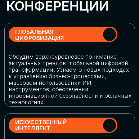
Обменяемся опытом, какие ИИ-решения
в маркетинге и продажах наиболее
востребованы, какие аналитические
платформы и сервисы управления
рекламными кампаниями показывают
наибольшую эффективность
ИНДУСТРИАЛЬНАЯ
РОБОТИЗАЦИЯ
Узнаем, в каких отраслях ИИ
«материализуется», какие роботы
решают сложные бизнес-задачи, а где
только обсуждают концепции
роботизации и потенциальные бюджеты
на тестирование образцов
КИБЕРБЕЗОПАСНОСТЬ
Выясним, как в наши дни уверенно
защищать свой бизнес от киберугроз
нового поколения и не превратить