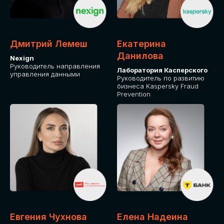
ДЛЯ ОПЛАТЫ БИЛЕТОВ
ОТ ФИЗИЧЕСКОГО ЛИЦА
Дмитрий Лемеш
Екатерина
Оплата через сервис Timepad
Данилова
Nexign
Руководитель направления
Лаборатория Касперского
управления данными
ПРИОБРЕСТИ БИЛЕТ
Руководитель по развитию
бизнеса Kaspersky Fraud
Prevention
Евгения Чухнова
Елена Надеина