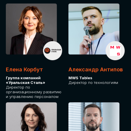
Елена Корбут
Александр Антипов
Группа компаний
MWS Tables
«Уральская Сталь»
Директор по технологиям
Директор по
организационному развитию
и управлению персоналом
СТАТЬ
СПИКЕРОМ
IT Solutions for Business