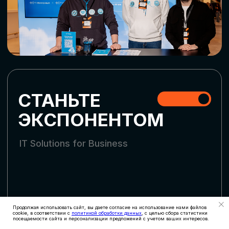
СКАЧАТЬ ПРОГРАММУ
СТАТЬ УЧАСТНИКОМ
АККРЕДИТАЦИЯ
СМИ
Продолжая использовать сайт, вы даете согласие на использование нами файлов
cookie, в соответствии с
политикой обработки данных
, с целью сбора статистики
посещаемости сайта и персонализации предложений с учетом ваших интересов.