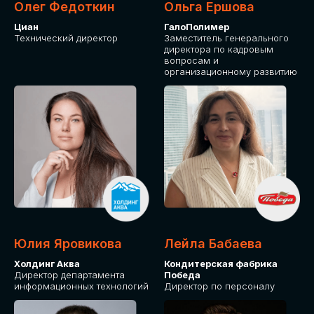
Олег Федоткин
Ольга Ершова
Циан
ГалоПолимер
Технический директор
Заместитель генерального
директора по кадровым
вопросам и
организационному развитию
Юлия Яровикова
Лейла Бабаева
Холдинг Аква
Кондитерская фабрика
Директор департамента
Победа
информационных технологий
Директор по персоналу