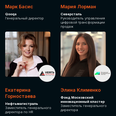
Марк Басис
Мария Лорман
Qooqa
Северсталь
Генеральный директор
Руководитель управления
цифровой трансформации
продаж
СТАНЬТЕ
ЭКСПОНЕНТОМ
IT Solutions for Business
Приглашаем стать партнером GLOBAL
Екатерина
Элина Клименко
TECH FORUM и презентовать ваши
Горностаева
Фонд Московский
решения целевой аудитории. Будем
инновационный кластер
рады сотрудничеству!
Нефтьмагистраль
Заместитель генерального
Заместитель генерального
директора
директора по HR