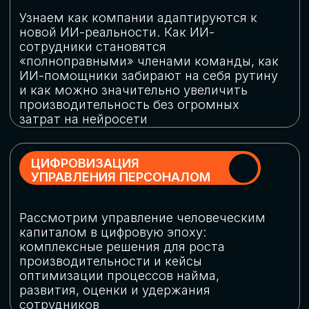
обеспечение кибербезопасности в
огромную статью затрат
ОБЛАЧНЫЕ ТЕХНОЛОГИИ
Подискутируем, какие облачные решения
существуют на рынке и почему
использование мультиоблачных моделей
не только снижает затраты, но и
становится ключевым элементом
«пересборки» бизнес-моделей
СКАЧАТЬ
ПРОГРАММУ
КОНФЕРЕНЦИИ
Оставьте заявку, мы направим вам