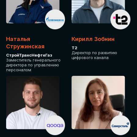
Приглашаем стать спикером GLOBAL
TECH FORUM и поделиться своим
опытом и экспертизой. Будем рады
сотрудничеству!
Наталья
Кирилл Зобнин
СТАТЬ СПИКЕРОМ
Стружинская
Т2
Директор по развитию
СтройТрансНефтеГаз
цифрового канала
Заместитель генерального
директора по управлению
персоналом
СРЕДИ ПАРТНЕРОВ
МЕРОПРИЯТИЯ