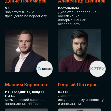
Денис Пономарев
Александр Шепилов
VK
Ростелеком
Заместитель вице-
Директор направления
президента по персоналу
обеспечения
информационной
безопасности
Максим Корниенко
Георгий Шатиров
ИТ-холдинг Т1, вендор
К2Тех
НОТА
Директор по
Коммерческий директор
искусственному интеллекту
направления HR Tech
и инновациям