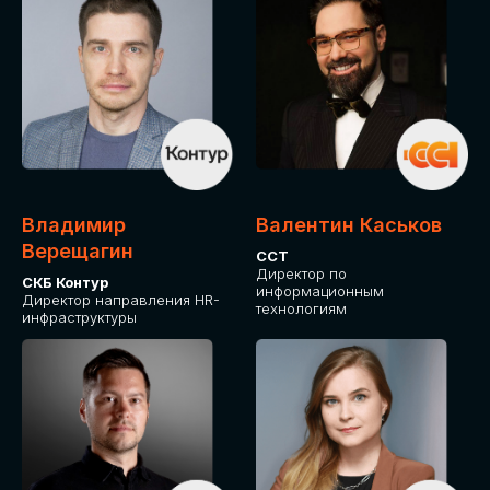
Владимир
Валентин Каськов
Верещагин
ССТ
Директор по
СКБ Контур
информационным
Директор направления HR-
технологиям
инфраструктуры