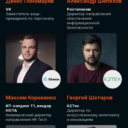
Денис Пономарев
Александр Шепилов
VK
Ростелеком
Заместитель вице-
Директор направления
президента по персоналу
обеспечения
информационной
безопасности
Максим Корниенко
Георгий Шатиров
ИТ-холдинг Т1, вендор
К2Тех
НОТА
Директор по
Коммерческий директор
искусственному интеллекту
направления HR Tech
и инновациям