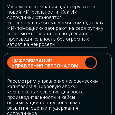
обеспечение кибербезопасности в
огромную статью затрат
ОБЛАЧНЫЕ ТЕХНОЛОГИИ
Подискутируем, какие облачные решения
существуют на рынке и почему
использование мультиоблачных моделей
не только снижает затраты, но и
становится ключевым элементом
«пересборки» бизнес-моделей
СКАЧАТЬ
ПРОГРАММУ
КОНФЕРЕНЦИИ
Оставьте заявку, мы направим вам