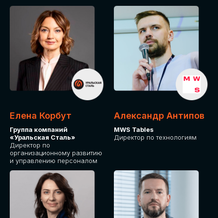
Елена Корбут
Александр Антипов
Группа компаний
MWS Tables
«Уральская Сталь»
Директор по технологиям
Директор по
организационному развитию
и управлению персоналом
СТАТЬ
СПИКЕРОМ
IT Solutions for Business