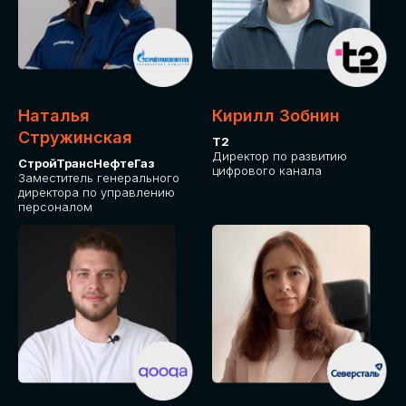
Приглашаем стать спикером GLOBAL
TECH FORUM и поделиться своим
опытом и экспертизой. Будем рады
сотрудничеству!
Наталья
Кирилл Зобнин
СТАТЬ СПИКЕРОМ
Стружинская
Т2
Директор по развитию
СтройТрансНефтеГаз
цифрового канала
Заместитель генерального
директора по управлению
персоналом
СРЕДИ ПАРТНЕРОВ
МЕРОПРИЯТИЯ