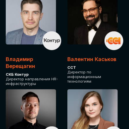
Владимир
Валентин Каськов
Верещагин
ССТ
Директор по
СКБ Контур
информационным
Директор направления HR-
технологиям
инфраструктуры