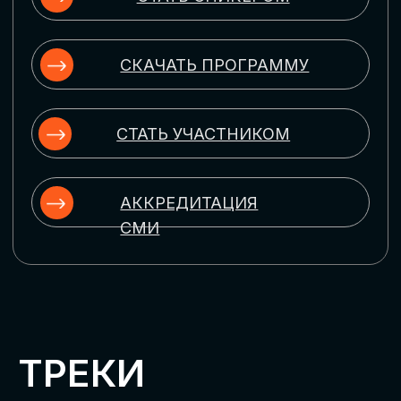
ЦИФРОВИЗАЦИЯ
УПРАВЛЕНИЯ ПЕРСОНАЛОМ
Рассмотрим управление человеческим
капиталом в цифровую эпоху:
комплексные решения для роста
производительности и кейсы
оптимизации процессов найма,
развития, оценки и удержания
сотрудников
ЦИФРОВИЗАЦИЯ
КЛИЕНТСКОГО СЕРВИСА
Разберем кейсы в сфере цифровизации
сопровождения клиентского пути,
включая применение CRM-систем, чат-
ботов, голосовых помощников и
различных аналитических инструментов
ЦИФРОВИЗАЦИЯ
МАРКЕТИНГА И ПРОДАЖ