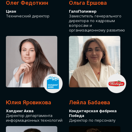
Олег Федоткин
Ольга Ершова
Циан
ГалоПолимер
Технический директор
Заместитель генерального
директора по кадровым
вопросам и
организационному развитию
Юлия Яровикова
Лейла Бабаева
Холдинг Аква
Кондитерская фабрика
Директор департамента
Победа
информационных технологий
Директор по персоналу