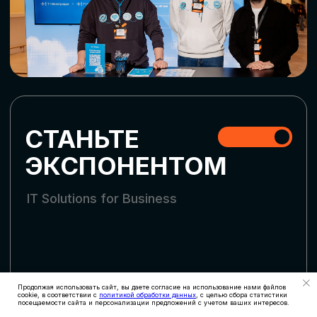
СКАЧАТЬ ПРОГРАММУ
СТАТЬ УЧАСТНИКОМ
АККРЕДИТАЦИЯ
СМИ
Продолжая использовать сайт, вы даете согласие на использование нами файлов
cookie, в соответствии с
политикой обработки данных
, с целью сбора статистики
посещаемости сайта и персонализации предложений с учетом ваших интересов.