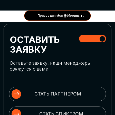
КОНФЕРЕНЦИИ
Присоединяйся @bforums_ru
ГЛОБАЛЬНАЯ
ЦИФРОВИЗАЦИЯ
Обсудим верхнеуровневое понимание
актуальных трендов глобальной цифровой
трансформации. Узнаем о новых подходах
к управлению бизнес-процессами,
массовом использовании ИИ-
инструментов, обеспечении
информационной безопасности и облачных
технологиях
ИСКУССТВЕННЫЙ
ИНТЕЛЛЕКТ
Узнаем как компании адаптируются к
новой ИИ-реальности. Как ИИ-
сотрудники становятся
«полноправными» членами команды, как
ИИ-помощники забирают на себя рутину
и как можно значительно увеличить
производительность без огромных
затрат на нейросети