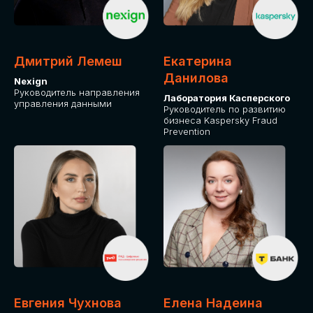
ДЛЯ ОПЛАТЫ БИЛЕТОВ
ОТ ФИЗИЧЕСКОГО ЛИЦА
Дмитрий Лемеш
Екатерина
Оплата через сервис Timepad
Данилова
Nexign
Руководитель направления
Лаборатория Касперского
управления данными
ПРИОБРЕСТИ БИЛЕТ
Руководитель по развитию
бизнеса Kaspersky Fraud
Prevention
Евгения Чухнова
Елена Надеина