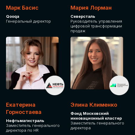
Марк Басис
Мария Лорман
Qooqa
Северсталь
Генеральный директор
Руководитель управления
цифровой трансформации
продаж
СТАНЬТЕ
ЭКСПОНЕНТОМ
IT Solutions for Business
Приглашаем стать партнером GLOBAL
Екатерина
Элина Клименко
TECH FORUM и презентовать ваши
Горностаева
Фонд Московский
решения целевой аудитории. Будем
инновационный кластер
рады сотрудничеству!
Нефтьмагистраль
Заместитель генерального
Заместитель генерального
директора
директора по HR