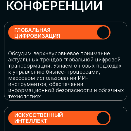
Обменяемся опытом, какие ИИ-решения
в маркетинге и продажах наиболее
востребованы, какие аналитические
платформы и сервисы управления
рекламными кампаниями показывают
наибольшую эффективность
ИНДУСТРИАЛЬНАЯ
РОБОТИЗАЦИЯ
Узнаем, в каких отраслях ИИ
«материализуется», какие роботы
решают сложные бизнес-задачи, а где
только обсуждают концепции
роботизации и потенциальные бюджеты
на тестирование образцов
КИБЕРБЕЗОПАСНОСТЬ
Выясним, как в наши дни уверенно
защищать свой бизнес от киберугроз
нового поколения и не превратить