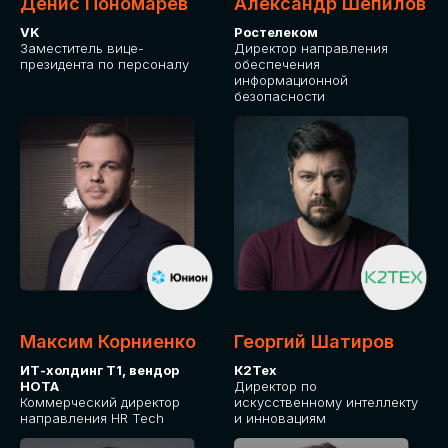
Денис Пономарев
Александр Шепилов
VK
Ростелеком
Заместитель вице-
Директор направления
президента по персоналу
обеспечения
информационной
безопасности
Максим Корниенко
Георгий Шатиров
ИТ-холдинг Т1, вендор
К2Тех
НОТА
Директор по
Коммерческий директор
искусственному интеллекту
направления HR Tech
и инновациям