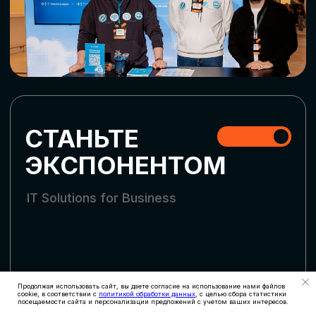
СТАТЬ УЧАСТНИКОМ
АККРЕДИТАЦИЯ
СМИ
Продолжая использовать сайт, вы даете согласие на использование нами файлов
cookie, в соответствии с
политикой обработки данных
, с целью сбора статистики
посещаемости сайта и персонализации предложений с учетом ваших интересов.