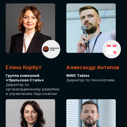
Елена Корбут
Александр Антипов
Группа компаний
MWS Tables
«Уральская Сталь»
Директор по технологиям
Директор по
организационному развитию
и управлению персоналом
СТАТЬ
СПИКЕРОМ
IT Solutions for Business