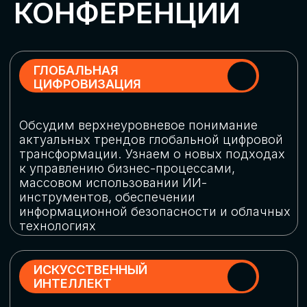
Обменяемся опытом, какие ИИ-решения
в маркетинге и продажах наиболее
востребованы, какие аналитические
платформы и сервисы управления
рекламными кампаниями показывают
наибольшую эффективность
ИНДУСТРИАЛЬНАЯ
РОБОТИЗАЦИЯ
Узнаем, в каких отраслях ИИ
«материализуется», какие роботы
решают сложные бизнес-задачи, а где
только обсуждают концепции
роботизации и потенциальные бюджеты
на тестирование образцов
КИБЕРБЕЗОПАСНОСТЬ
Выясним, как в наши дни уверенно
защищать свой бизнес от киберугроз
нового поколения и не превратить