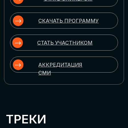
ЦИФРОВИЗАЦИЯ
УПРАВЛЕНИЯ ПЕРСОНАЛОМ
Рассмотрим управление человеческим
капиталом в цифровую эпоху:
комплексные решения для роста
производительности и кейсы
оптимизации процессов найма,
развития, оценки и удержания
сотрудников
ЦИФРОВИЗАЦИЯ
КЛИЕНТСКОГО СЕРВИСА
Разберем кейсы в сфере цифровизации
сопровождения клиентского пути,
включая применение CRM-систем, чат-
ботов, голосовых помощников и
различных аналитических инструментов
ЦИФРОВИЗАЦИЯ
МАРКЕТИНГА И ПРОДАЖ