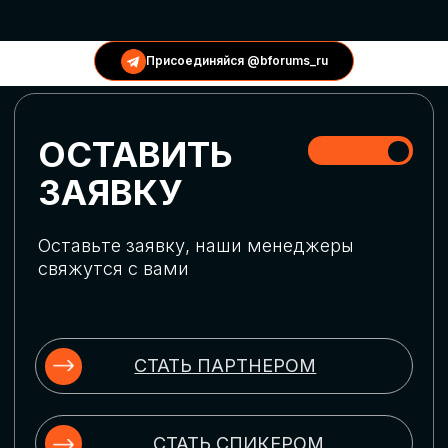
КОНФЕРЕНЦИИ
Присоединяйся @bforums_ru
ГЛОБАЛЬНАЯ
ЦИФРОВИЗАЦИЯ
Обсудим верхнеуровневое понимание
актуальных трендов глобальной цифровой
трансформации. Узнаем о новых подходах
к управлению бизнес-процессами,
массовом использовании ИИ-
инструментов, обеспечении
информационной безопасности и облачных
технологиях
ИСКУССТВЕННЫЙ
ИНТЕЛЛЕКТ
Узнаем как компании адаптируются к
новой ИИ-реальности. Как ИИ-
сотрудники становятся
«полноправными» членами команды, как
ИИ-помощники забирают на себя рутину
и как можно значительно увеличить
производительность без огромных
затрат на нейросети