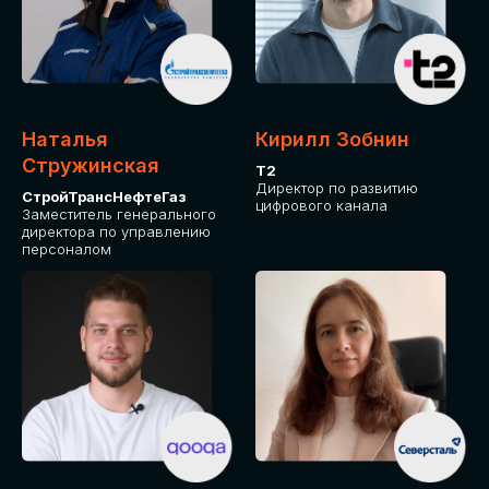
Приглашаем стать спикером GLOBAL
TECH FORUM и поделиться своим
опытом и экспертизой. Будем рады
сотрудничеству!
Наталья
Кирилл Зобнин
СТАТЬ СПИКЕРОМ
Стружинская
Т2
Директор по развитию
СтройТрансНефтеГаз
цифрового канала
Заместитель генерального
директора по управлению
персоналом
СРЕДИ ПАРТНЕРОВ
МЕРОПРИЯТИЯ