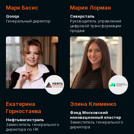
Марк Басис
Мария Лорман
Qooqa
Северсталь
Генеральный директор
Руководитель управления
цифровой трансформации
продаж
СТАНЬТЕ
ЭКСПОНЕНТОМ
IT Solutions for Business
Приглашаем стать партнером GLOBAL
Екатерина
Элина Клименко
TECH FORUM и презентовать ваши
Горностаева
Фонд Московский
решения целевой аудитории. Будем
инновационный кластер
рады сотрудничеству!
Нефтьмагистраль
Заместитель генерального
Заместитель генерального
директора
директора по HR