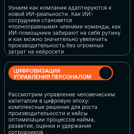
обеспечение кибербезопасности в
огромную статью затрат
ОБЛАЧНЫЕ ТЕХНОЛОГИИ
Подискутируем, какие облачные решения
существуют на рынке и почему
использование мультиоблачных моделей
не только снижает затраты, но и
становится ключевым элементом
«пересборки» бизнес-моделей
СКАЧАТЬ
ПРОГРАММУ
КОНФЕРЕНЦИИ
Оставьте заявку, мы направим вам