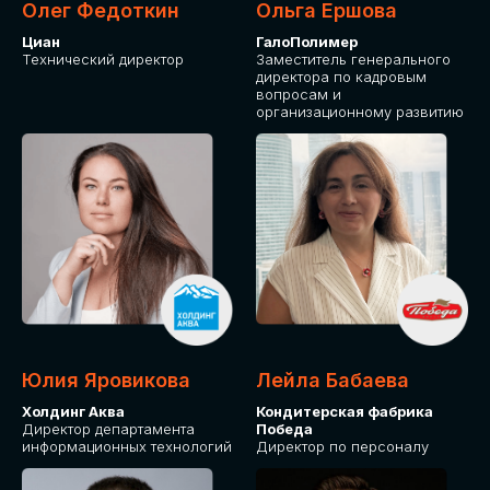
Олег Федоткин
Ольга Ершова
Циан
ГалоПолимер
Технический директор
Заместитель генерального
директора по кадровым
вопросам и
организационному развитию
Юлия Яровикова
Лейла Бабаева
Холдинг Аква
Кондитерская фабрика
Директор департамента
Победа
информационных технологий
Директор по персоналу