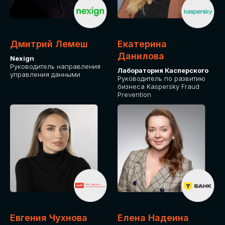
ОТ ФИЗИЧЕСКОГО ЛИЦА
Оплата через сервис Timepad
ПРИОБРЕСТИ БИЛЕТ
Дмитрий Лемеш
Екатерина
Данилова
Nexign
Руководитель направления
Лаборатория Касперского
управления данными
Руководитель по развитию
бизнеса Kaspersky Fraud
Prevention
Евгения Чухнова
Елена Надеина