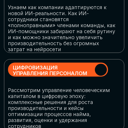
обеспечение кибербезопасности в
огромную статью затрат
ОБЛАЧНЫЕ ТЕХНОЛОГИИ
Подискутируем, какие облачные решения
существуют на рынке и почему
использование мультиоблачных моделей
не только снижает затраты, но и
становится ключевым элементом
«пересборки» бизнес-моделей
СКАЧАТЬ
ПРОГРАММУ
КОНФЕРЕНЦИИ
Оставьте заявку, мы направим вам