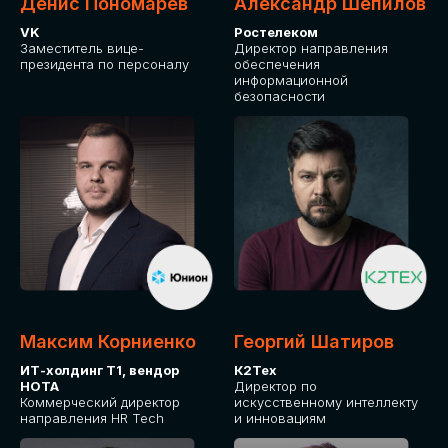
Денис Пономарев
Александр Шепилов
VK
Ростелеком
Заместитель вице-
Директор направления
президента по персоналу
обеспечения
информационной
безопасности
Максим Корниенко
Георгий Шатиров
ИТ-холдинг Т1, вендор
К2Тех
НОТА
Директор по
Коммерческий директор
искусственному интеллекту
направления HR Tech
и инновациям