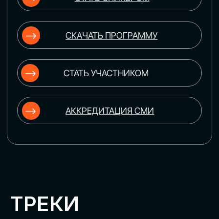
ЦИФРОВИЗАЦИЯ
УПРАВЛЕНИЯ ПЕРСОНАЛОМ
Рассмотрим управление человеческим
капиталом в цифровую эпоху:
комплексные решения для роста
производительности и кейсы
оптимизации процессов найма,
развития, оценки и удержания
сотрудников
ЦИФРОВИЗАЦИЯ
КЛИЕНТСКОГО СЕРВИСА
Разберем кейсы в сфере цифровизации
сопровождения клиентского пути,
включая применение CRM-систем, чат-
ботов, голосовых помощников и
различных аналитических инструментов
ЦИФРОВИЗАЦИЯ
МАРКЕТИНГА И ПРОДАЖ