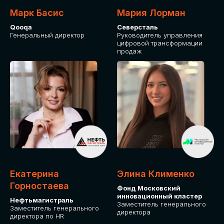
Марк Басис
Мария Лорман
Qooqa
Северсталь
Генеральный директор
Руководитель управления
цифровой трансформации
продаж
СТАНЬТЕ
ЭКСПОНЕНТОМ
IT Solutions for Business
Приглашаем стать партнером GLOBAL
Екатерина
Элина Клименко
TECH FORUM и презентовать ваши
Горностаева
Фонд Московский
решения целевой аудитории. Будем
инновационный кластер
рады сотрудничеству!
Нефтьмагистраль
Заместитель генерального
Заместитель генерального
директора
директора по HR