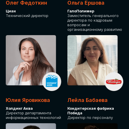
Олег Федоткин
Ольга Ершова
Циан
ГалоПолимер
Технический директор
Заместитель генерального
директора по кадровым
вопросам и
организационному развитию
Юлия Яровикова
Лейла Бабаева
Холдинг Аква
Кондитерская фабрика
Директор департамента
Победа
информационных технологий
Директор по персоналу