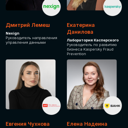
ОТ ФИЗИЧЕСКОГО ЛИЦА
Оплата через сервис Timepad
ПРИОБРЕСТИ БИЛЕТ
Дмитрий Лемеш
Екатерина
Данилова
Nexign
Руководитель направления
Лаборатория Касперского
управления данными
Руководитель по развитию
бизнеса Kaspersky Fraud
Prevention
Евгения Чухнова
Елена Надеина