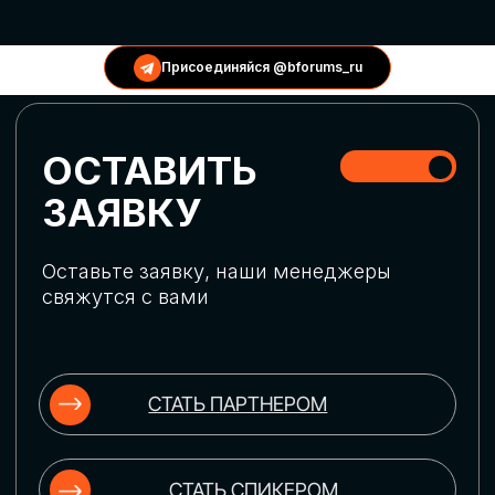
КОНФЕРЕНЦИИ
Присоединяйся @bforums_ru
ГЛОБАЛЬНАЯ
ЦИФРОВИЗАЦИЯ
Обсудим верхнеуровневое понимание
актуальных трендов глобальной цифровой
трансформации. Узнаем о новых подходах
к управлению бизнес-процессами,
массовом использовании ИИ-
инструментов, обеспечении
информационной безопасности и облачных
технологиях
ИСКУССТВЕННЫЙ
ИНТЕЛЛЕКТ
Узнаем как компании адаптируются к
новой ИИ-реальности. Как ИИ-
сотрудники становятся
«полноправными» членами команды, как
ИИ-помощники забирают на себя рутину
и как можно значительно увеличить
производительность без огромных
затрат на нейросети