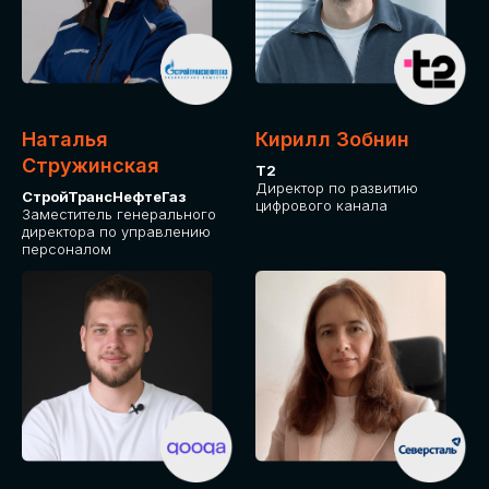
Приглашаем стать спикером GLOBAL
TECH FORUM и поделиться своим
опытом и экспертизой. Будем рады
сотрудничеству!
Наталья
Кирилл Зобнин
СТАТЬ СПИКЕРОМ
Стружинская
Т2
Директор по развитию
СтройТрансНефтеГаз
цифрового канала
Заместитель генерального
директора по управлению
персоналом
СРЕДИ ПАРТНЕРОВ
МЕРОПРИЯТИЯ