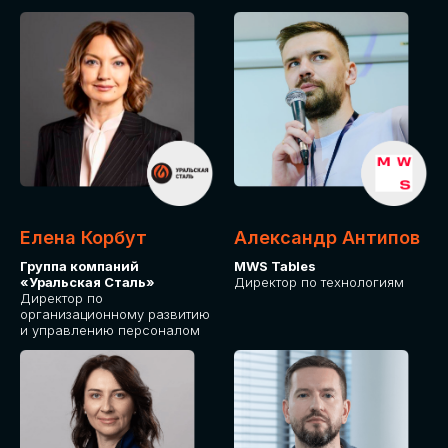
Елена Корбут
Александр Антипов
Группа компаний
MWS Tables
«Уральская Сталь»
Директор по технологиям
Директор по
организационному развитию
и управлению персоналом
СТАТЬ
СПИКЕРОМ
IT Solutions for Business