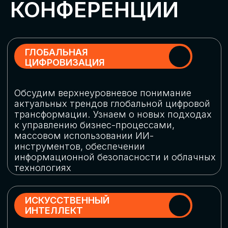
Обменяемся опытом, какие ИИ-решения
в маркетинге и продажах наиболее
востребованы, какие аналитические
платформы и сервисы управления
рекламными кампаниями показывают
наибольшую эффективность
ИНДУСТРИАЛЬНАЯ
РОБОТИЗАЦИЯ
Узнаем, в каких отраслях ИИ
«материализуется», какие роботы
решают сложные бизнес-задачи, а где
только обсуждают концепции
роботизации и потенциальные бюджеты
на тестирование образцов
КИБЕРБЕЗОПАСНОСТЬ
Выясним, как в наши дни уверенно
защищать свой бизнес от киберугроз
нового поколения и не превратить