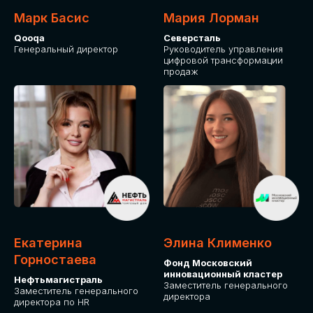
Марк Басис
Мария Лорман
Qooqa
Северсталь
Генеральный директор
Руководитель управления
цифровой трансформации
продаж
СТАНЬТЕ
ЭКСПОНЕНТОМ
IT Solutions for Business
Приглашаем стать партнером GLOBAL
Екатерина
Элина Клименко
TECH FORUM и презентовать ваши
Горностаева
Фонд Московский
решения целевой аудитории. Будем
инновационный кластер
рады сотрудничеству!
Нефтьмагистраль
Заместитель генерального
Заместитель генерального
директора
директора по HR