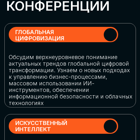
Обменяемся опытом, какие ИИ-решения
в маркетинге и продажах наиболее
востребованы, какие аналитические
платформы и сервисы управления
рекламными кампаниями показывают
наибольшую эффективность
ИНДУСТРИАЛЬНАЯ
РОБОТИЗАЦИЯ
Узнаем, в каких отраслях ИИ
«материализуется», какие роботы
решают сложные бизнес-задачи, а где
только обсуждают концепции
роботизации и потенциальные бюджеты
на тестирование образцов
КИБЕРБЕЗОПАСНОСТЬ
Выясним, как в наши дни уверенно
защищать свой бизнес от киберугроз
нового поколения и не превратить