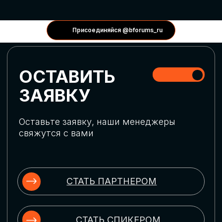
КОНФЕРЕНЦИИ
Присоединяйся @bforums_ru
ГЛОБАЛЬНАЯ
ЦИФРОВИЗАЦИЯ
Обсудим верхнеуровневое понимание
актуальных трендов глобальной цифровой
трансформации. Узнаем о новых подходах
к управлению бизнес-процессами,
массовом использовании ИИ-
инструментов, обеспечении
информационной безопасности и облачных
технологиях
ИСКУССТВЕННЫЙ
ИНТЕЛЛЕКТ
Узнаем как компании адаптируются к
новой ИИ-реальности. Как ИИ-
сотрудники становятся
«полноправными» членами команды, как
ИИ-помощники забирают на себя рутину
и как можно значительно увеличить
производительность без огромных
затрат на нейросети