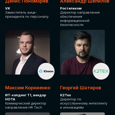
Денис Пономарев
Александр Шепилов
VK
Ростелеком
Заместитель вице-
Директор направления
президента по персоналу
обеспечения
информационной
безопасности
Максим Корниенко
Георгий Шатиров
ИТ-холдинг Т1, вендор
К2Тех
НОТА
Директор по
Коммерческий директор
искусственному интеллекту
направления HR Tech
и инновациям