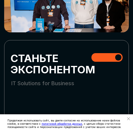
СТАТЬ УЧАСТНИКОМ
АККРЕДИТАЦИЯ
СМИ
Продолжая использовать сайт, вы даете согласие на использование нами файлов
cookie, в соответствии с
политикой обработки данных
, с целью сбора статистики
посещаемости сайта и персонализации предложений с учетом ваших интересов.