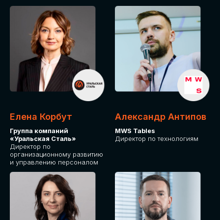
Елена Корбут
Александр Антипов
Группа компаний
MWS Tables
«Уральская Сталь»
Директор по технологиям
Директор по
организационному развитию
и управлению персоналом
СТАТЬ
СПИКЕРОМ
IT Solutions for Business