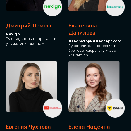
ОТ ФИЗИЧЕСКОГО ЛИЦА
Оплата через сервис Timepad
ПРИОБРЕСТИ БИЛЕТ
Дмитрий Лемеш
Екатерина
Данилова
Nexign
Руководитель направления
Лаборатория Касперского
управления данными
Руководитель по развитию
бизнеса Kaspersky Fraud
Prevention
Евгения Чухнова
Елена Надеина