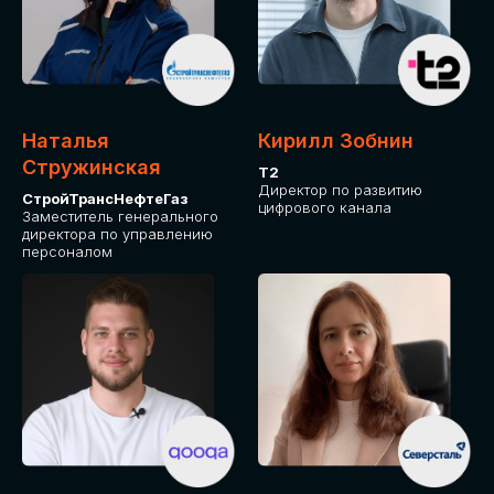
Приглашаем стать спикером GLOBAL
TECH FORUM и поделиться своим
опытом и экспертизой. Будем рады
сотрудничеству!
Наталья
Кирилл Зобнин
СТАТЬ СПИКЕРОМ
Стружинская
Т2
Директор по развитию
СтройТрансНефтеГаз
цифрового канала
Заместитель генерального
директора по управлению
персоналом
СРЕДИ ПАРТНЕРОВ
МЕРОПРИЯТИЯ