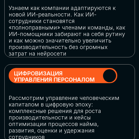
обеспечение кибербезопасности в
огромную статью затрат
ОБЛАЧНЫЕ ТЕХНОЛОГИИ
Подискутируем, какие облачные решения
существуют на рынке и почему
использование мультиоблачных моделей
не только снижает затраты, но и
становится ключевым элементом
«пересборки» бизнес-моделей
СКАЧАТЬ
ПРОГРАММУ
КОНФЕРЕНЦИИ
Оставьте заявку, мы направим вам