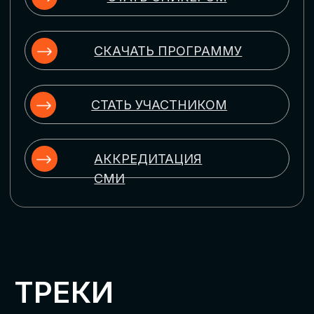
ЦИФРОВИЗАЦИЯ
УПРАВЛЕНИЯ ПЕРСОНАЛОМ
Рассмотрим управление человеческим
капиталом в цифровую эпоху:
комплексные решения для роста
производительности и кейсы
оптимизации процессов найма,
развития, оценки и удержания
сотрудников
ЦИФРОВИЗАЦИЯ
КЛИЕНТСКОГО СЕРВИСА
Разберем кейсы в сфере цифровизации
сопровождения клиентского пути,
включая применение CRM-систем, чат-
ботов, голосовых помощников и
различных аналитических инструментов
ЦИФРОВИЗАЦИЯ
МАРКЕТИНГА И ПРОДАЖ