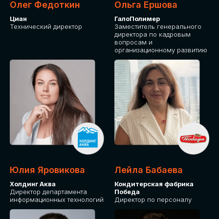
Олег Федоткин
Ольга Ершова
Циан
ГалоПолимер
Технический директор
Заместитель генерального
директора по кадровым
вопросам и
организационному развитию
Юлия Яровикова
Лейла Бабаева
Холдинг Аква
Кондитерская фабрика
Директор департамента
Победа
информационных технологий
Директор по персоналу