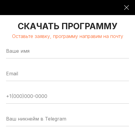
09:00-19:00
16 ОКТЯБРЯ 2026
СКАЧАТЬ ПРОГРАММУ
Оставьте заявку, программу направим на почту
МОСКВА | КЛАСТЕР «ЛОМОНОСОВ»
GLOBAL
TECH
FORUM
Цифровая трансформация
и автоматизация бизнеса