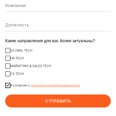
ЗАРЕГИСТРИРОВАТЬСЯ
Какие направления для вас более актуальны?
ИСКУССТВЕННЫЙ ИНТЕЛЛЕКТ
AI-АГЕНТЫ
GLOBAL TECH
ИМПОРТОЗАМЕЩЕНИЕ
ЦИФРОВИЗАЦИЯ
HR TECH
MARKETING & SALES TECH
ИНФОРМАЦИОННАЯ БЕЗОПАСНОСТЬ
LMS
CX TECH
АВТОМАТИЗАЦИЯ КЛИЕНТСКОГО СЕРВИСА
Я согласен с
политикой конфиденциальности
ОБЛАЧНЫЕ ТЕХНОЛОГИИ
HR-ПЛАТФОРМЫ
АВТОМАТИЗАЦИЯ БИЗНЕС-ПРОЦЕССОВ
CRM
ОТПРАВИТЬ
ЧАТ-БОТЫ
КЭДО
АВТОМАТИЗАЦИЯ HR